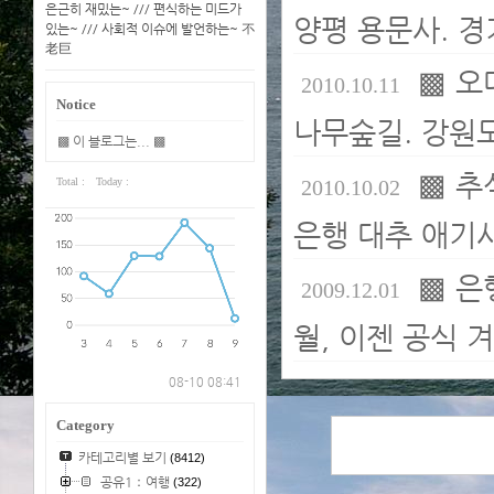
은근히 재밌는~ /// 편식하는 미드가
양평 용문사. 경
있는~ /// 사회적 이슈에 발언하는~ 不
老巨
▩ 오
2010.10.11
Notice
나무숲길. 강원도
▩ 이 블로그는... ▩
▩ 추
Total :
Today :
2010.10.02
은행 대추 애기사
▩ 은
2009.12.01
월, 이젠 공식 겨
08-10 08:41
Category
카테고리별 보기
(8412)
공유1：여행
(322)