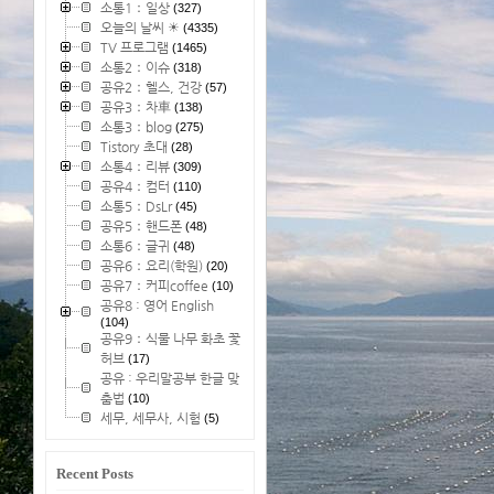
소통1：일상
(327)
오늘의 날씨 ☀
(4335)
TV 프로그램
(1465)
소통2：이슈
(318)
공유2：헬스, 건강
(57)
공유3：차車
(138)
소통3：blog
(275)
Tistory 초대
(28)
소통4：리뷰
(309)
공유4：컴터
(110)
소통5：DsLr
(45)
공유5：핸드폰
(48)
소통6：글귀
(48)
공유6：요리(학원)
(20)
공유7：커피coffee
(10)
공유8 : 영어 English
(104)
공유9：식물 나무 화초 꽃
허브
(17)
공유 : 우리말공부 한글 맞
춤법
(10)
세무, 세무사, 시험
(5)
Recent Posts