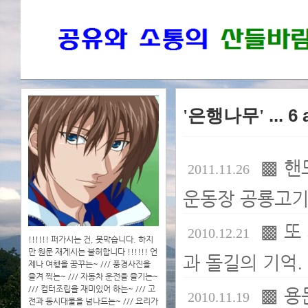
'은행나무'
... 6
▩ 핸
2011.11.26
운동장 공룡고기
▩ 또
2010.12.21
!!!!!! 퍼가시는 건, 못막습니다. 하지
만 원문 재게시는 불허합니다 !!!!!! 언
과 돌길의 기억.
제나 여행을 꿈꾸는~ /// 풍경사진을
즐겨 찍는~ /// 자동차 운전을 즐기는~
/// 컴터조립을 재미있어 하는~ /// 고
▩ 용
2010.11.19
전과 동시대물을 넘나드는~ /// 요리가