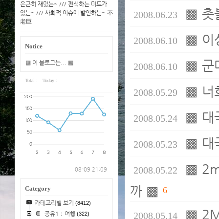
은근히 재밌는~ /// 편식하는 미드가
▩ 촛
있는~ /// 사회적 이슈에 발언하는~ 不
2008.06.23
老巨
▩ 이상
2008.06.10
Notice
▩ 군
▩ 이 블로그는... ▩
2008.06.10
Total :
Today :
▩ 너
2008.05.29
▩ 대
2008.05.24
▩ 대
2008.05.23
▩ 2
2008.05.22
08-09 21:09
까 ▩
Category
6
카테고리별 보기
(8412)
▩ 2
공유1：여행
2008.05.14
(322)