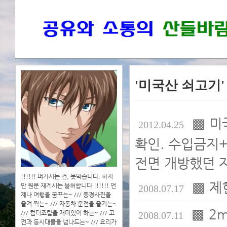
'미국산 쇠고기
▩ 미
2012.04.25
확인. 수입금지
전면 개방했던 자
!!!!!! 퍼가시는 건, 못막습니다. 하지
▩ 제
만 원문 재게시는 불허합니다 !!!!!! 언
2008.07.17
제나 여행을 꿈꾸는~ /// 풍경사진을
즐겨 찍는~ /// 자동차 운전을 즐기는~
▩ 2
/// 컴터조립을 재미있어 하는~ /// 고
2008.07.11
전과 동시대물을 넘나드는~ /// 요리가