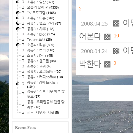
소통1：일상
(327)
오늘의 날씨 ☀
(4335)
2
TV 프로그램
(1465)
소통2：이슈
(318)
▩ 이
2008.04.25
공유2：헬스, 건강
(57)
공유3：차車
(138)
어본다 ▩
소통3：blog
(275)
10
Tistory 초대
(28)
소통4：리뷰
(309)
▩ 이
2008.04.24
공유4：컴터
(110)
소통5：DsLr
(45)
공유5：핸드폰
(48)
박한다 ▩
2
소통6：글귀
(48)
공유6：요리(학원)
(20)
공유7：커피coffee
(10)
공유8 : 영어 English
(104)
공유9：식물 나무 화초 꽃
허브
(17)
공유 : 우리말공부 한글 맞
춤법
(10)
세무, 세무사, 시험
(5)
Recent Posts