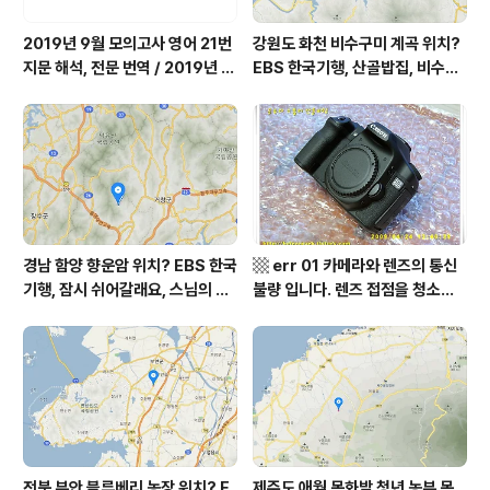
2019년 9월 모의고사 영어 21번
강원도 화천 비수구미 계곡 위치?
지문 해석, 전문 번역 / 2019년 9
EBS 한국기행, 산골밥집, 비수구
월 평가원 모의고사 영어 지문 번
미 할매 밥상, 이중일 최길순 씨 부
역, 평가원 2019년 고3 9월 영어
부 화천군 비수구미 낙타민박 어
영역 외국어영역 전문 해석, Engli
디? / 강원도 화천군 가볼 만한 곳
sh to Korean translation
비수구미 마을, 파로호
경남 함양 향운암 위치? EBS 한국
▩ err 01 카메라와 렌즈의 통신
기행, 잠시 쉬어갈래요, 스님의 어
불량 입니다. 렌즈 접점을 청소하
느 여름날, 함양 향운암 어디? / 경
여 주십시요? (캐논 50D) ▩
상남도 함양군 가볼 만한 곳, 용추
계곡 향운암 명천스님, 덕유산 황
석산 거망산 기백산
전북 부안 블루베리 농장 위치? E
제주도 애월 목화밭 청년 농부 목