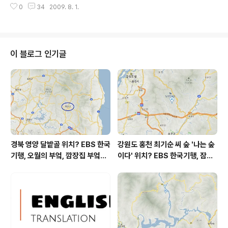
렌즈 줌을 바짝 최대한 당겼습니다. 매미의 선명한 자태.
0
34
2009. 8. 1.
에서 하루 휴식을 취했습니다. 그렇게 할 요량으로 하루 덜
매..
구경하고, 하루 당겨 귀경했습니다. ^^ 금에는 집에서 한 발
짝도 나가지 않고 푹 쉬었습니다. ^^ 화수요일 이틀은 예약
발행까지 걸었던 포스팅이었지만, 금요일 새벽 귀가해서
금요일은 하루가 텅비었음에도 블로깅을 하지 않았습니다.
이 블로그 인기글
포스팅을 하고픈 생각이 없었던 것은 아닌데 몸이 휴식을
요구하고 있던 터라 그냥 하루 푹 쉬었습니다. 본의 아니게
금요일까지 no blogging이 이어졌단 이야기죠. 토부터
정상근무입니다. 토요일은 평소대로 낮근무라지요. 휴가로
인한 수업 결손분 보충(!..
경북 영양 달밭골 위치? EBS 한국
강원도 홍천 최기순 씨 숲 '나는 숲
기행, 오월의 부엌, 깜장집 부엌은
이다' 위치? EBS 한국기행, 잠시
따스했네, 영양군 영양읍 달밭골
쉬어갈래요, 나를 부르는 숲, 홍천
어디? / 경상북도 영양군 가볼 만
군 최기순 씨 캠핑장 펜션 어디? /
한 곳, 영양읍 상원리. KBS 인간극
강원도 홍천군 가볼 만한 곳, (구)
장 임분노미 할머니
까르돈, kbs 인간극장