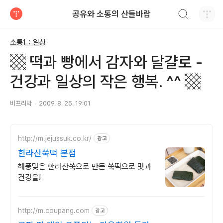
검색하기
공유와 소통의 산들바람
티스토리
소통1：일상
▩ 떡과 빵에서 감자와 달걀로 -
건강과 일상의 작은 행복. ^^ ▩
비프리박
2009. 8. 25. 19:01
http://m.jejussuk.co.kr/
광고
한라산쑥떡 본점
해풍맞은 한라산쑥으로 만든 쑥떡으로 맛과
건강을!
http://m.coupang.com
광고