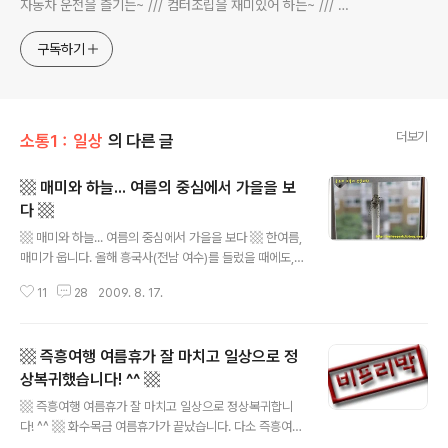
자동차 운전을 즐기는~ /// 컴터조립을 재미있어 하는~ /// 고
전과 동시대물을 넘나드는~ /// 요리가 은근히 재밌는~ /// 편
식하는 미드가 있는~ /// 사회적 이슈에 발언하는~ 不老巨
구독하기
더보기
소통1：일상
의 다른 글
▩ 매미와 하늘... 여름의 중심에서 가을을 보
다 ▩
글 내용
▩ 매미와 하늘... 여름의 중심에서 가을을 보다 ▩ 한여름,
매미가 웁니다. 올해 흥국사(전남 여수)를 들렀을 때에도,
작년 내장사(전북 정읍)에 갔을 때에도 매미가 울었습니다.
11
28
2009. 8. 17.
귀를 파고 드는 매미의 울음소리는 청각을 넘어서, 머리와
가슴에 선명하게 각인됩니다. 이상하게 저는 매미하면 가
을이 연상됩니다. 여름의 중심에서 가을을 보는 것이죠. 한
▩ 즉흥여행 여름휴가 잘 마치고 일상으로 정
여름, 매미가 아파트 앞 베란다 쪽에서 웁니다. 매애앰~ 매
애애앰~ 매애앰~ 매애애앰~ 매미 울음 소리가 귀를 파고
상복귀했습니다! ^^ ▩
글 내용
듭니다. 창쪽을 봅니다. 열어둔 창, 방충망에 매달려 있는
▩ 즉흥여행 여름휴가 잘 마치고 일상으로 정상복귀합니
매미. 2009 0813 목 휴무일 아침, 집. canon EOS 50
다! ^^ ▩ 화수목금 여름휴가가 끝났습니다. 다소 즉흥여행
D. 다행히 매미가 날아가지 않고 자리를 옮깁니다. 카메라
의 형식을 띠었습니다. 화수목만 여행을 했습니다. 금은 집