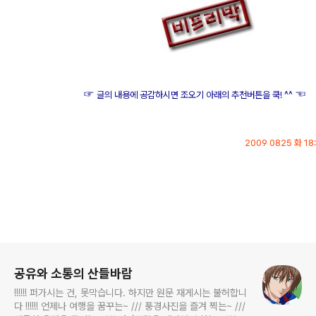
☞
☜
글의 내용에 공감하시면 조오기 아래의 추천버튼을 쿡! ^^
2009 0825 화 18:
p.s.
이 글은
로그 정보
공유와 소통의 산들바람
!!!!!! 퍼가시는 건, 못막습니다. 하지만 원문 재게시는 불허합니
다 !!!!!! 언제나 여행을 꿈꾸는~ /// 풍경사진을 즐겨 찍는~ ///