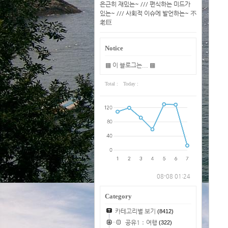
은근히 재밌는~ /// 편식하는 미드가
있는~ /// 사회적 이슈에 발언하는~ 不
老巨
Notice
▩ 이 블로그는... ▩
Total :
Today :
08-08 01:24
Category
카테고리별 보기
(8412)
공유1：여행
(322)