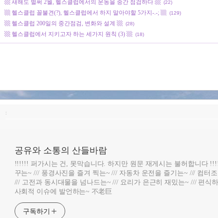
▩ 새해도 벌써 2월, 헬스클럽에서의 운동을 중간 점검하다 ▩
(22)
▩ 헬스클럽 꼴불견(?), 헬스클럽에서 하지 말아야할 5가지-.-; ▩
(129)
▩ 헬스클럽 200일의 중간점검, 변화와 설계 ▩
(28)
▩ 헬스클럽에서 지키고자 하는 세가지 원칙 (3) ▩
(18)
:
공유와 소통의 산들바람
!!!!!! 퍼가시는 건, 못막습니다. 하지만 원문 재게시는 불허합니다 !!!
꾸는~ /// 풍경사진을 즐겨 찍는~ /// 자동차 운전을 즐기는~ /// 컴
/// 고전과 동시대물을 넘나드는~ /// 요리가 은근히 재밌는~ /// 편식하
사회적 이슈에 발언하는~ 不老巨
구독하기