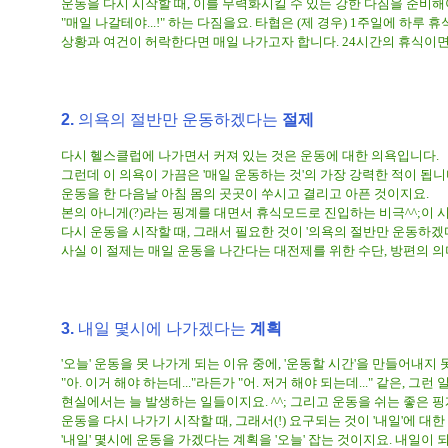
운동을 다시 시작할 때, 이를 무력화시킬 수 있는 강한 다짐을 준비해
"매일 나갈테야...!" 하는 다짐을요. 타협은 (제 경우) 1주일에 하루 휴
상황과 여건이 허락한다면 매일 나가고자 합니다. 24시간의 휴식이면
2.
의욕의 절반만 운동하겠다는
절제
다시 헬스클럽에 나가면서 커져 있는 것은 운동에 대한 의욕입니다.
그런데 이 의욕이 가끔은 '매일 운동하는 것'의 가장 강력한 적이 됩니
운동을 한 다음날 아침 몸의 곳곳이 쑤시고 결리고 아픈 것이지요.
본의 아니게(?)라는 핑계를 대면서 휴식모드로 진입하는 비극^^;이 
다시 운동을 시작할 때, 그래서 필요한 것이 '의욕의 절반만 운동하겠
사실 이 절제는 매일 운동을 나간다는 대전제를 위한 수단, 방편의 의미
3.
내일 몇시에 나가겠다는
계획
'오늘' 운동을 못 나가게 되는 이유 중에, '운동할 시간'을 만들어내지
"아. 이거 해야 하는데..."라든가 "어. 저거 해야 되는데..." 같은, 그
현실에서는 늘 발생하는 일들이지요. ^^; 그리고 운동을 쉬는 좋은 
운동을 다시 나가기 시작할 때, 그래서(!) 요구되는 것이 '내일'에 대
'내일' 몇시에 운동을 가겠다는 계획을 '오늘' 잡는 것이지요. 내일이 되면.