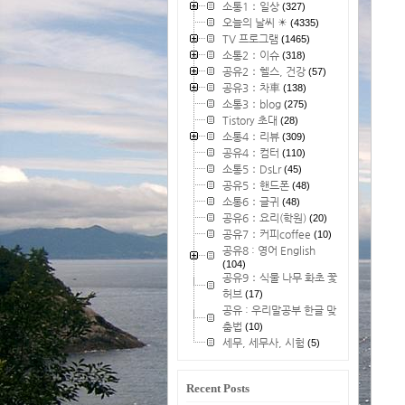
소통1：일상
(327)
오늘의 날씨 ☀
(4335)
TV 프로그램
(1465)
소통2：이슈
(318)
공유2：헬스, 건강
(57)
공유3：차車
(138)
소통3：blog
(275)
Tistory 초대
(28)
소통4：리뷰
(309)
공유4：컴터
(110)
소통5：DsLr
(45)
공유5：핸드폰
(48)
소통6：글귀
(48)
공유6：요리(학원)
(20)
공유7：커피coffee
(10)
공유8 : 영어 English
(104)
공유9：식물 나무 화초 꽃
허브
(17)
공유 : 우리말공부 한글 맞
춤법
(10)
세무, 세무사, 시험
(5)
Recent Posts