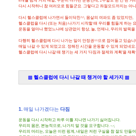
8개월 넘게 거의 매일, 꾸준히 나가던 운동인데, 2주일도 쉰 건 쉰 거라고
다시 시작하니 참 여러모로 힘들군요. 그렇다고 좌절모드까지는 아니
다시 헬스클럽에 나가면서 들이닥친^^; 몸살의 여파도 좀 있었지만,
헬스클럽을 다시 (또는 처음) 나가기 시작할 때 우리를 힘들게 하는 요
운동을 얼마나 했었느냐에 상관없이 항상, 늘, 언제나, 우리의 발목을
다행히 헬스클럽에 다시 나가는 일이 안정권^^으로 접어들고 있습니
매일 나갈 수 있게 되었고요. 정해진 시간을 운동할 수 있게 되었네요.
헬스클럽에 다시 나갈 때 챙기는 세 가지 '다짐과 절제와 계획'을 재
▩
헬스클럽에 다시 나갈 때 챙겨야 할 세가지
▩
←사진
( )
1.
매일 나가겠다는
다짐
운동을 다시 시작하고 하루 이틀 지나면 나가기 싫어집니다.
우리의 몸은, 본능적으로, 나가지 말 것을 요구합니다. -.-;
우리의 머리는, 오늘은 이런 핑계, 내일은 저런 구실을 참 잘도 만들어