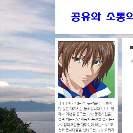
>>>
▩
>>>>
!!!!!! 퍼가시는 건, 못막습니다. 하지
만 원문 재게시는 불허합니다 !!!!!! 언
제나 여행을 꿈꾸는~ /// 풍경사진을
즐겨 찍는~ /// 자동차 운전을 즐기는~
/// 컴터조립을 재미있어 하는~ /// 고
전과 동시대물을 넘나드는~ /// 요리가