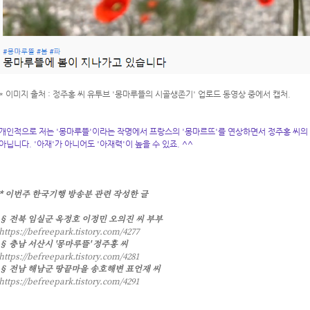
* 이미지 출처 : 정주홍 씨 유투브 '몽마루뜰의 시골생존기' 업로드 동영상 중에서 캡처.
개인적으로 저는 '몽마루뜰'이라는 작명에서 프랑스의 '몽마르뜨'를 연상하면서 정주홍 씨의 '
아닙니다. '아재'가 아니어도 '아재력'이 높을 수 있죠. ^^
* 이번주 한국기행 방송분 관련 작성한 글
§ 전북 임실군 옥정호 이정민 오의진 씨 부부
https://befreepark.tistory.com/4277
§ 충남 서산시 '몽마루뜰' 정주홍 씨
https://befreepark.tistory.com/4281
§ 전남 해남군 땅끝마을 송호해변 표언재 씨
https://befreepark.tistory.com/4291