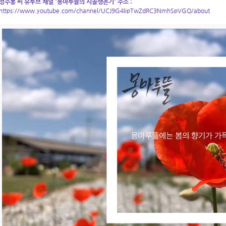
정주홍 씨 유투브 채널 '몽마루뜰의 시골생존기' 주소 :
https://www.youtube.com/channel/UCJ9G4IipTwZdRC3NmhSpVGQ/about