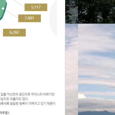
그 집을 자신만의 공간으로 꾸미느라 바쁘기만
무섭지도 외롭지도 않다.
 새록새록 달달한 행복이 더해지고 있기 때문이
몽마루뜰
>
.