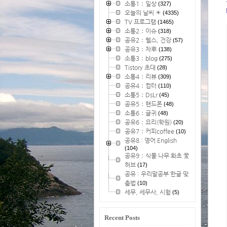
소통1：일상
(327)
오늘의 날씨 ☀
(4335)
TV 프로그램
(1465)
소통2：이슈
(318)
공유2：헬스, 건강
(57)
공유3：차車
(138)
소통3：blog
(275)
Tistory 초대
(28)
소통4：리뷰
(309)
공유4：컴터
(110)
소통5：DsLr
(45)
공유5：핸드폰
(48)
소통6：글귀
(48)
공유6：요리(학원)
(20)
공유7：커피coffee
(10)
공유8 : 영어 English
(104)
공유9：식물 나무 화초 꽃
허브
(17)
공유 : 우리말공부 한글 맞
춤법
(10)
세무, 세무사, 시험
(5)
Recent Posts