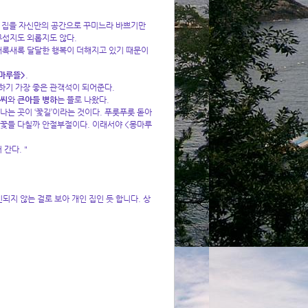
그 집을 자신만의 공간으로 꾸미느라 바쁘기만
무섭지도 외롭지도 않다.
 새록새록 달달한 행복이 더해지고 있기 때문이
몽마루뜰
>
.
하기 가장 좋은 관객석이 되어준다.
 씨
와
큰아들 병하
는 뜰로 나왔다.
나는 곳이 ‘꽃길’이라는 것이다. 푸릇푸릇 돋아
여 꽃들 다칠까 안절부절이다. 이래서야 <몽마루
간다. "
되지 않는 걸로 보아 개인 집인 듯 합니다. 상