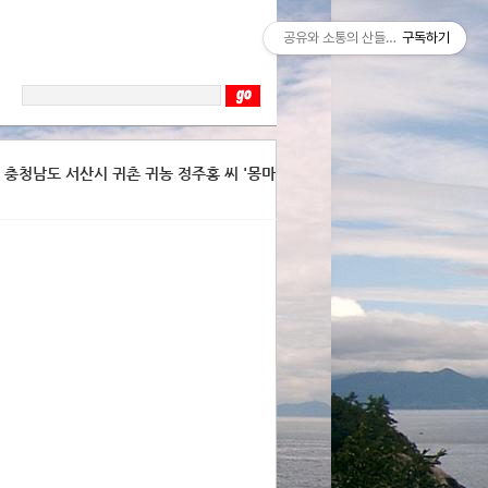
공유와 소통의 산들바람
구독하기
, 충청남도 서산시 귀촌 귀농 정주홍 씨 '몽마