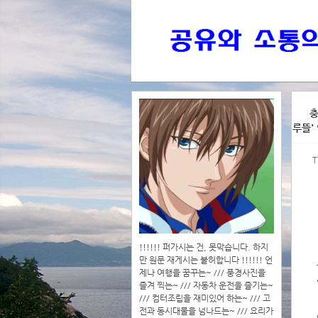
>>>
충
루뜰'
>>>>
!!!!!! 퍼가시는 건, 못막습니다. 하지
만 원문 재게시는 불허합니다 !!!!!! 언
제나 여행을 꿈꾸는~ /// 풍경사진을
즐겨 찍는~ /// 자동차 운전을 즐기는~
/// 컴터조립을 재미있어 하는~ /// 고
전과 동시대물을 넘나드는~ /// 요리가