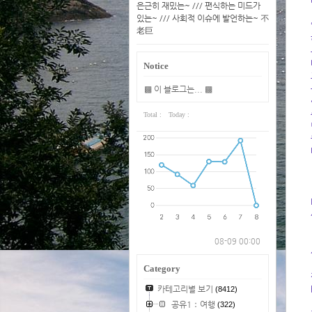
은근히 재밌는~ /// 편식하는 미드가
있는~ /// 사회적 이슈에 발언하는~ 不
老巨
Notice
▩ 이 블로그는... ▩
Total :
Today :
08-09 00:00
Category
카테고리별 보기
(8412)
공유1：여행
(322)