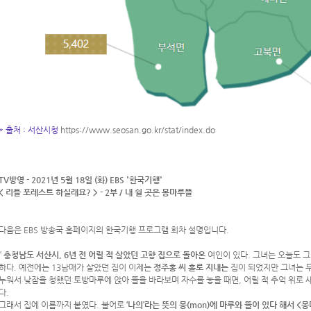
* 출처 : 서산시청
https://www.seosan.go.kr/stat/index.do
TV방영 - 2021년 5월 18일 (화) EBS '한국기행'
< 리틀 포레스트 하실래요? > - 2부 / 내 쉴 곳은 몽마루뜰
다음은 EBS 방송국 홈페이지의 한국기행 프로그램 회차 설명입니다.
“
충청남도 서산시, 6
년 전 어릴 적 살았던 고향 집으로 돌아온
여인이 있다. 그녀는 오늘도 
하다. 예전에는 13남매가 살았던 집이 이제는
정주홍 씨 홀로
지내는
집이 되었지만 그녀는 
누워서 낮잠을 청했던 토방마루에 앉아 뜰을 바라보며 자수를 놓을 때면, 어릴 적 추억 위로
다.
그래서 집에 이름까지 붙였다. 불어로
‘나의’라는 뜻의 몽(mon)에 마루와 뜰이 있다 해서 <