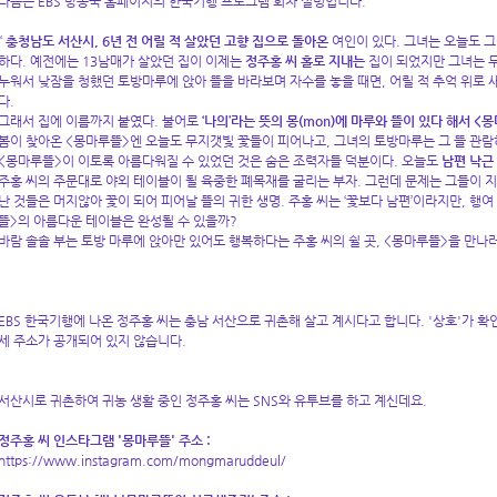
다음은 EBS 방송국 홈페이지의 한국기행 프로그램 회차 설명입니다.
“
충청남도 서산시, 6
년 전 어릴 적 살았던 고향 집으로 돌아온
여인이 있다. 그녀는 오늘도 
하다. 예전에는 13남매가 살았던 집이 이제는
정주홍 씨 홀로
지내는
집이 되었지만 그녀는 
누워서 낮잠을 청했던 토방마루에 앉아 뜰을 바라보며 자수를 놓을 때면, 어릴 적 추억 위로
다.
그래서 집에 이름까지 붙였다. 불어로
‘나의’라는 뜻의 몽(mon)에 마루와 뜰이 있다 해서 <
봄이 찾아온 <몽마루뜰>엔 오늘도 무지갯빛 꽃들이 피어나고, 그녀의 토방마루는 그 뜰 관람
<몽마루뜰>이 이토록 아름다워질 수 있었던 것은 숨은 조력자들 덕분이다. 오늘도
남편 낙근
주홍 씨의 주문대로 야외 테이블이 될 육중한 폐목재를 굴리는 부자. 그런데 문제는 그들이 지
난 것들은 머지않아 꽃이 되어 피어날 뜰의 귀한 생명. 주홍 씨는 ‘꽃보다 남편’이라지만, 행
뜰>의 아름다운 테이블은 완성될 수 있을까?
바람 솔솔 부는 토방 마루에 앉아만 있어도 행복하다는 주홍 씨의 쉴 곳, <몽마루뜰>을 만나러 
EBS 한국기행에 나온 정주홍 씨는 충남 서산으로 귀촌해 살고 계시다고 합니다. '상호'가 확인
세 주소가 공개되어 있지 않습니다.
서산시로 귀촌하여 귀농 생활 중인 정주홍 씨는 SNS와 유투브를 하고 계신데요.
정주홍 씨 인스타그램 '몽마루뜰' 주소 :
https://www.instagram.com/mongmaruddeul/