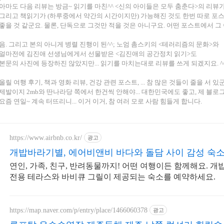
아마도 다음 리뷰는 방금~ 읽기를 마친^^ <신의 아이들은 모두 춤춘다>의 리뷰
그리고 책읽기가 (하루중에서 약간의 시간이지만) 가능해진 것도 한번 따로 포
좋을 것 같군요. 물론, 단독으로 그것만 적을 것은 아니구요. 어떤 포스트에서 그 
음. 그리고 본의 아니게 병렬 진행이 된^^; 노엄 촘스키의 <테러리즘의 문화>와
얼마전에 김진애 선생님에게서 선물받은 <김진애의 공간정치 읽기>도
본문의 사진에 등장하진 않았지만... 읽기를 마치는대로 리뷰를 쓰게 되겠지요. ^
올릴 여행 후기, 책과 영화 리뷰, 건강 관련 포스트, ... 참 많은 것들이 줄을 서 있
제발이지 2mb와 딴나라당 쪽에서 한건씩 안해야... 대한민국에도 좋고, 제 블로그에도
요즘 연일~ 계속 터뜨리니... 이거 이거, 참 여러 모로 사람 힘들게 합니다.
https://www.airbnb.co.kr/
광고
개밥바라기별, 에어비앤비 바다와 돌담 사이 감성 숙
연인, 가족, 친구, 반려동물까지! 어떤 여행이든 함께해요. 개
전용 테라스와 바비큐 그릴이 제공되는 숙소를 예약하세요.
https://map.naver.com/p/entry/place/1466060378
광고