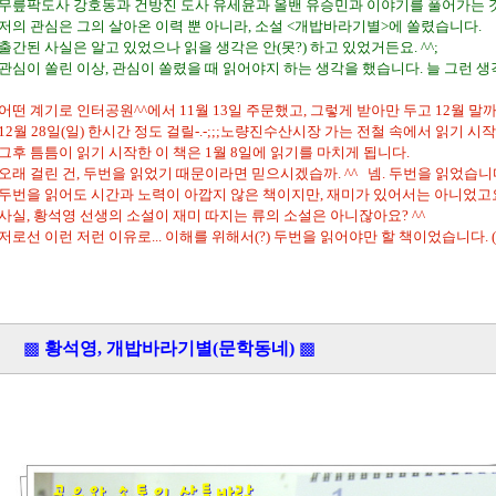
무릎팍도사 강호동과 건방진 도사 유세윤과 올밴 유승민과 이야기를 풀어가는 
저의 관심은 그의 살아온 이력 뿐 아니라, 소설 <개밥바라기별>에 쏠렸습니다.
출간된 사실은 알고 있었으나 읽을 생각은 안(못?) 하고 있었거든요. ^^;
관심이 쏠린 이상, 관심이 쏠렸을 때 읽어야지 하는 생각을 했습니다. 늘 그런 생각
어떤 계기로 인터공원^^에서 11월 13일 주문했고, 그렇게 받아만 두고 12월 
12월 28일(일) 한시간 정도 걸릴-.-;;;노량진수산시장 가는 전철 속에서 읽기 시
그후 틈틈이 읽기 시작한 이 책은 1월 8일에 읽기를 마치게 됩니다.
오래 걸린 건, 두번을 읽었기 때문이라면 믿으시겠습까. ^^ 넴. 두번을 읽었습니다. 
두번을 읽어도 시간과 노력이 아깝지 않은 책이지만, 재미가 있어서는 아니었고요.
사실, 황석영 선생의 소설이 재미 따지는 류의 소설은 아니잖아요? ^^
저로선 이런 저런 이유로... 이해를 위해서(?) 두번을 읽어야만 할 책이었습니다. (본
▩
황석영, 개밥바라기별(문학동네)
▩