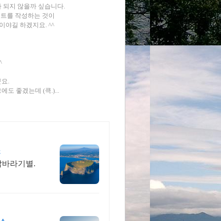
가 되지 않을까 싶습니다.
스트를 작성하는 것이
이야길 하겠지요. ^^
^
군요.
 좋겠는데 (큭.)...
소
밥바라기별.