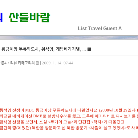
♡♡♡♡♡
List
Travel
Guest
A
 황금어장 무릎팍도사, 황석영, 개밥바라기별, ... ▩
소통4：리뷰 카테고리
의 글 | 2009. 1. 14. 07:44
황석영 선생이 MBC 황금어장 무릎팍도사에 나왔었지요. (2008년 10월 29일과 
퇴근길 네비게이션 DMB로 본방사수^^를 했고, 그후에 메가티비로 다시보기를 
황석영 선생을 보면서, 소설 <무기의 그늘>과 단편집 <객지>가 떠올랐고
금단의 땅(이었던) 북한을 방문하고 쓴 북한 방문기 <사람이 살고 있었네>도 새