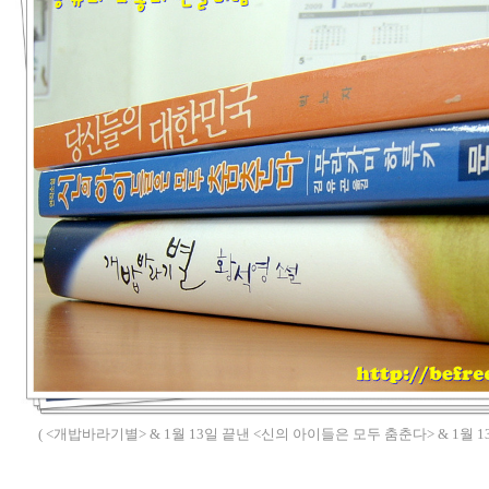
( <개밥바라기별> & 1월 13일 끝낸 <신의 아이들은 모두 춤춘다> & 1월 