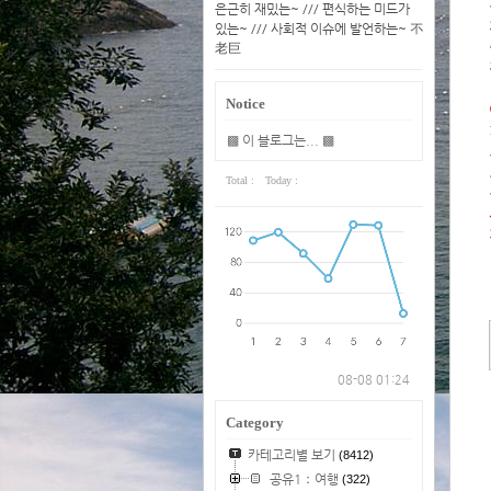
은근히 재밌는~ /// 편식하는 미드가
있는~ /// 사회적 이슈에 발언하는~ 不
老巨
Notice
▩ 이 블로그는... ▩
Total :
Today :
08-08 01:24
Category
카테고리별 보기
(8412)
공유1：여행
(322)