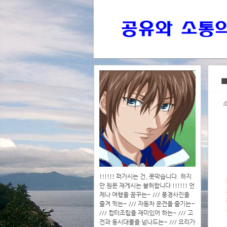
>>>
▩
>>>>
!!!!!! 퍼가시는 건, 못막습니다. 하지
만 원문 재게시는 불허합니다 !!!!!! 언
제나 여행을 꿈꾸는~ /// 풍경사진을
즐겨 찍는~ /// 자동차 운전을 즐기는~
/// 컴터조립을 재미있어 하는~ /// 고
전과 동시대물을 넘나드는~ /// 요리가