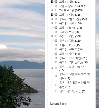
소통1：일상
(327)
오늘의 날씨 ☀
(4335)
TV 프로그램
(1465)
소통2：이슈
(318)
공유2：헬스, 건강
(57)
공유3：차車
(138)
소통3：blog
(275)
Tistory 초대
(28)
소통4：리뷰
(309)
공유4：컴터
(110)
소통5：DsLr
(45)
공유5：핸드폰
(48)
소통6：글귀
(48)
공유6：요리(학원)
(20)
공유7：커피coffee
(10)
공유8 : 영어 English
(104)
공유9：식물 나무 화초 꽃
허브
(17)
공유 : 우리말공부 한글 맞
춤법
(10)
세무, 세무사, 시험
(5)
Recent Posts