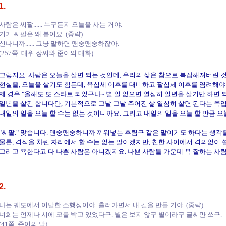
1.
사람은 씨팔...... 누구든지 오늘을 사는 거야.
거기 씨팔은 왜 붙여요. (중략)
신나니까...... 그냥 말하면 맨숭맨숭하잖아.
(257쪽. 대위 장씨와 준이의 대화)
그렇지요. 사람은 오늘을 살면 되는 것인데, 우리의 삶은 참으로 복잡해져버린 것
현실을, 오늘을 살기도 힘든데, 육십세 이후를 대비하고 팔십세 이후를 염려해야 하고
제 경우 "올해도 또 스타트 되었구나~ 별 일 없으면 열심히 일년을 살기만 하면 
일년을 살긴 합니다만, 기본적으로 그날 그날 주어진 삶 열심히 살면 된다는 쪽입
내일의 일을 오늘 할 수는 없는 것이니까요. 그리고 내일의 일을 오늘 할 만큼 
"씨팔." 맞습니다. 맨숭맨숭하니까 끼워넣는 후렴구 같은 말이기도 하다는 생각을
물론, 격식을 차린 자리에서 할 수는 없는 말이겠지만, 친한 사이에서 격의없이 
그리고 욕한다고 다 나쁜 사람은 아니겠지요. 나쁜 사람들 가운데 욕 잘하는 사
2.
나는 궤도에서 이탈한 소행성이야. 흘러가면서 내 길을 만들 거야. (중략)
너희는 언제나 시에 코를 박고 있었다구. 별은 보지 않구 별이라구 글씨만 쓰구.
(41쪽. 준이의 말)