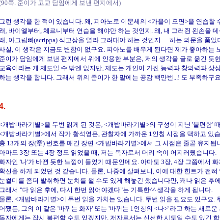
(90쪽. 준이가 고교 담임에게 보낸 편지에서)
그런 생각을 한 적이 있습니다. 왜, 피아노로 이문세의 <가을이 오면>을 연습할 
왜, 바이엘부터, 체르니부터 연습을 해야만 하는 것인지. 왜, 내 그러쥔 왼손을 데
왜, 아그립빠(acrippa) 석고상을 열라 그려대야 하는 것인지. ... 하는 의문을 품
사실, 이 생각은 지금도 변함이 없구요. 피아노를 배우게 된다면 제가 좋아하는 
준이가 담임에게 보낸 편지에서 위에 인용한 부분은, 저의 생각을 글로 옮긴 듯한
교육이라는 게 제도일 수 밖엔 없지만, 제도는 개인이 가진 능력과 창의력과 상
하는 생각을 합니다. 그래서 위의 준이가 한 말에는 공감 백만번...! 도 부족하구요.
4.
<개밥바라기별>을 두번 읽게 된 것은, <개밥바라기별>의 구성이 지닌 '불편함'
<개밥바라기별>에서 작가 황석영은, 관찰자에 가까운 1인칭 시점을 택하고 있습
총 13개의 장(章) 번호를 매긴 장편 <개밥바라기별>에서 그 시점은 줄곧 유지됩
아마도 3장 또는 4장 정도 읽었을 때, 저는 독자로서 머리 속이 어지러웠습니다.
화자인 '나'가 바뀐 듯한 느낌이 들었기 때문인데요. 아마도 3장, 4장 그쯤에서 화
확신을 하게 되었던 것 같습니다. 물론, 나중에 살펴보니, 이에 대한 힌트가 전혀
눈썰미를 좀더 발휘하면 눈치를 챌 수도 있게 해놓긴 했습니다만, 꽤나 읽은 후에 
그래서 "다 읽은 후에, 다시 한번 읽어야겠다"는 기특한^^ 생각을 하게 됩니다.
물론, <개밥바라기별>이 두번 읽을 가치는 있습니다. 두번 읽을 필요도 있구요. 
어쨌든, 그의 이 같은 '바뀌는 화자' 또는 '바뀌는 1인칭의 <나>' 라고 하는 새로운
독자에게는 잠시 불편할 수도 있겠지만, 저자로서는 신선한 시도일 수도 있긴 합니다.