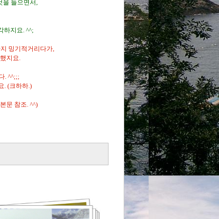
것을 들으면서,
하지요. ^^;
말까지 밍기적거리다가,
작했지요.
^^;;;
 (크하하.)
문 참조. ^^)