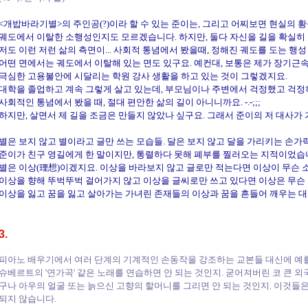
<개밥바라기별>의 주인공(?)이라 할 수 있는 준이는, 그리고 어찌보면 현실의 황석
궤도에서 이탈한 소행성인지도 모르겠습니다. 하지만, 둘다 자신을 길을 확실히
저도 이런 저런 삶의 측면이... 사회적 통념에서 봤을때, 정해진 궤도를 도는 행성
어떤 면에서는 궤도에서 이탈해 있는 면도 있구요. 예컨대, 보통은 제가 장기근속
극심한 고용불안에 시달리는 학원 강사 생활을 하고 있는 것이 그렇겠지요.
대학을 졸업하고 계속 그렇게 살고 있는데, 부모님이나 주변에서 걱정했고 걱정
사회적인 통념에서 봤을 때, 절대 편안한 삶의 길이 아니니까요. -.-;;;
하지만, 살면서 제 길을 조금은 만들지 않았나 싶구요. 그래서 준이의 저 대사가 
별은 보지 않고 별이라고 글만 쓰는 모습들. 달은 보지 않고 달을 가리키는 손가
준이가 친구 영길에게 한 말이지만, 통렬하다 못해 폐부를 찔러오는 지적이었습
별은 이상(理想)이겠지요. 이상을 바라보지 않고 글로만 적는다면 이상이 무슨 
이상을 향해 뚜벅뚜벅 걸어가지 않고 이상을 글씨로만 쓰고 있다면 이상은 무슨
이상을 잃고 꿈을 잃고 살아가는 가녀린 존재들의 이상과 꿈을 흔들어 깨우는 
3.
피아노 배우기에서 여러 단계의 기계적인 손동작을 강조하는 교본들 대신에 예를 
슈베르트의 '연가곡' 같은 노래를 연습하면 안 되는 것인지. 굳어져버린 코 큰 
구나 아우의 얼굴 또는 늙으신 고향의 할머니를 그리면 안 되는 것인지. 이것들
되지 않습니다.