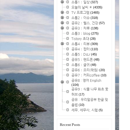
소통1：일상
(327)
오늘의 날씨 ☀
(4335)
TV 프로그램
(1465)
소통2：이슈
(318)
공유2：헬스, 건강
(57)
공유3：차車
(138)
소통3：blog
(275)
Tistory 초대
(28)
소통4：리뷰
(309)
공유4：컴터
(110)
소통5：DsLr
(45)
공유5：핸드폰
(48)
소통6：글귀
(48)
공유6：요리(학원)
(20)
공유7：커피coffee
(10)
공유8 : 영어 English
(104)
공유9：식물 나무 화초 꽃
허브
(17)
공유 : 우리말공부 한글 맞
춤법
(10)
세무, 세무사, 시험
(5)
Recent Posts