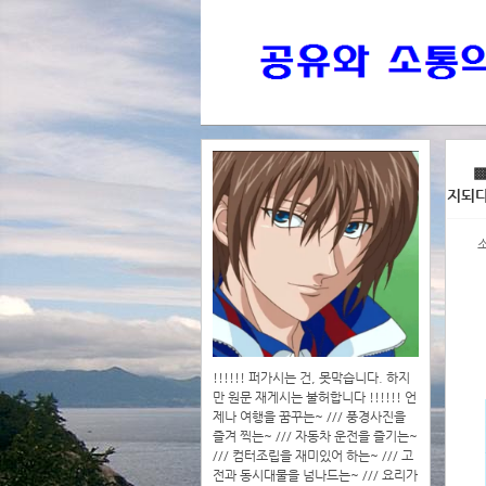
>>>
▩
지되다
>>>>
!!!!!! 퍼가시는 건, 못막습니다. 하지
만 원문 재게시는 불허합니다 !!!!!! 언
제나 여행을 꿈꾸는~ /// 풍경사진을
즐겨 찍는~ /// 자동차 운전을 즐기는~
/// 컴터조립을 재미있어 하는~ /// 고
전과 동시대물을 넘나드는~ /// 요리가