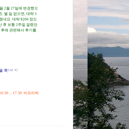
을 2월 27일에 변경했으
 별 일 없으면, 대략 3
네요. 대략 $200 정도
산 후 보통 2주일 걸렸던
본 후에 관련해서 후기를
료, 스탠다드차타드 은행, 송금 받는 통장, 구
 지급 설정, 매월 100달러, 블로그, 블로깅,
은행, 구글 애드센스 수익 정산
☜
천버튼을 쿡! ^^
16:30 ... 17:30 비프리박
료, 스탠다드차타드 은행, 송금 받는 통장, 구글
급 설정, 매월 100달러, 블로그, 블로깅, 티
행, 구글 애드센스 수익 정산