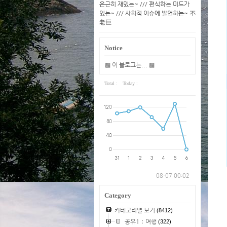
은근히 재밌는~ /// 편식하는 미드가
있는~ /// 사회적 이슈에 발언하는~ 不
老巨
Notice
▩ 이 블로그는... ▩
Total :
Today :
08-07 00:02
Category
카테고리별 보기
(8412)
공유1：여행
(322)