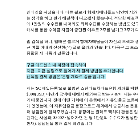
인터넷을 뒤졌습니다. 다른
블로거 형제자매님들도 당연히 저와
는 생각을 하고 뭔가 해결책이 나오겠지 했습니다. 적당한 해결책
에 1만원의
수수료를 내더라도 외화수표를
수령하는
방법도 있구
캐시를 통한 수익금 지급이 중단된 이후로 2주를 넘기고 3주가 다
웹 검색을 하니,
발빠른 블로거 형제자매님들이 자신의
모색과 
근 며칠 이내의 신선한(^^) 글로 올라와 있습니다. 다음은 그 
종합한 제 나름의 결론입니다.
구글 애드센스 내 계정에 접속하여
지급 - 지급 설정으로 들어가
새 결제 방법을 추가합니다.
선택할
결제 방법은 '은행 계
좌로 송금'입니다.
저는
'SC 제일은행'으로 불렸던 스탠다드차타드
은행 계좌를 택
$300(USD) 미만의 금액에 대해서 해외송금 받는 사람이 내는 
기 때문입
니다. 전에 어떤 기회에 이 은행에서
자유입출금 보통예
게 있었는데, 이 자유입출금 통장
으로도 해외에서 송금하는
돈을
터 상담원이 알려주었습니다
. 통장에는 원화로 찍히며 환율은 
된다는 사실과,
$300가 넘어가면 건 당 1만원의
수수료가 발생한다
현재), 상담원을 통해 알게 되었습
니다
.