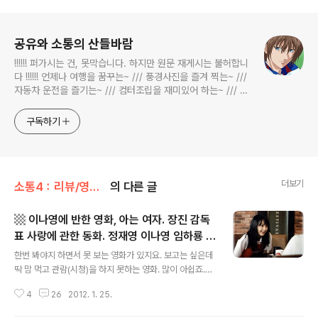
로그 정보
공유와 소통의 산들바람
!!!!!! 퍼가시는 건, 못막습니다. 하지만 원문 재게시는 불허합니
다 !!!!!! 언제나 여행을 꿈꾸는~ /// 풍경사진을 즐겨 찍는~ ///
자동차 운전을 즐기는~ /// 컴터조립을 재미있어 하는~ /// 고
전과 동시대물을 넘나드는~ /// 요리가 은근히 재밌는~ /// 편
식하는 미드가 있는~ /// 사회적 이슈에 발언하는~ 不老巨
구독하기
더보기
소통4：리뷰/영화 moVie fiLm
의 다른 글
▩ 이나영에 반한 영화, 아는 여자. 장진 감독
표 사랑에 관한 동화. 정재영 이나영 임하룡 박
글 내용
준서 ▩
한번 봐야지 하면서 못 보는 영화가 있지요. 보고는 싶은데
딱 맘 먹고 관람(시청)을 하지 못하는 영화. 많이 아쉽죠.
'아는 여자'가 바로 그런 영화였는데요. 아마도 정재영의 연
4
26
2012. 1. 25.
기를 보고 싶어서였을 겁니다. 스토리 전개도 궁금했구요.
왜, 시한부 삶 판정을 받은 야구 선수가 나오잖아요. 뭔가