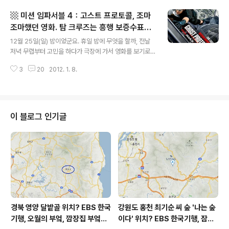
드라마틱할 여지가 생기는 거죠. 그리고 그 주변을 맴도는
▩ 미션 임파서블 4：고스트 프로토콜, 조마
'아는 여자'가 있고요. 대충 이 정도의 사전 정보가 입력된
상태에서 이야기 전개와 결말이 궁금했습니다. 그런데 계
조마했던 영화. 탐 크루즈는 흥행 보증수표?
글 내용
속 못 본 거죠. 그러다 이달 초 어느 날 이유없이 잠이 너무
▩
12월 25일(일) 밤이었군요. 휴일 밤에 무엇을 할까, 전날
일찍 깬 새벽에 드뎌 '아는 여자'를 만났습니다. 결과적으로
저녁 무렵부터 고민을 하다가 극장에 가서 영화를 보기로
'아는 여자'는 이나영에게 푹 빠져 드는 계기가 되었습니다.
했습니다. 상영 중인 영화 가운데 가장 끌린 것이 '미션 임
^^ 관람일시 2012 0111 수 06:00~ (집) 개봉일..
3
20
2012. 1. 8.
파서블 4'였네요. 온라인 예매를 한 후 집에서 티비로 '미션
임파서블 3'를 봤습니다. 군데군데 뜨문뜨문 봤던 영화라,
4편에 대한 예의로(?) 3편을 처음부터 끝까지 시청했습니
다. 3편 보고 4편 보니까 영화가 이어지는 맛(응?)이 있어
좋더군요. ^^ '미션 임파서블 4'가 흥행 돌풍을 일으켰다는
이 블로그 인기글
기사들이 속속 올라옵니다. 오늘 아침에 본 기사에서는 'MI
4'가 역대 흥행 외화 가운데 5위에 올랐다고 합니다. 또 어
떤 기사에서는 "개봉 3일 만에 100만 명을 넘어선 '미션
임파서블 4'는 6일 만에 200만 명, 10일 ..
경북 영양 달밭골 위치? EBS 한국
강원도 홍천 최기순 씨 숲 '나는 숲
기행, 오월의 부엌, 깜장집 부엌은
이다' 위치? EBS 한국기행, 잠시