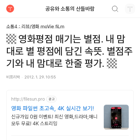
검색하기
공유와 소통의 산들바람
티스토리
소통4：리뷰/영화 moVie fiLm
▩ 영화평점 매기는 별점. 내 맘
대로 별 평점에 담긴 속뜻. 별점주
기와 내 맘대로 한줄 평가. ▩
비프리박
2012. 1. 29. 10:55
http://filesun.pro
광고
영화 파일썬 초고속, 4K 실시간 보기!
신규가입 0원 이벤트! 최신 영화,드라마,애니
모두 무료! 4K 스트리밍