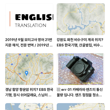
따스했네, 영양군 영양읍 달밭골
쉬어갈래요, 나를 부르는 숲, 홍천
어디? / 경상북도 영양군 가볼 만
군 최기순 씨 캠핑장 펜션 어디? /
한 곳, 영양읍 상원리. KBS 인간극
강원도 홍천군 가볼 만한 곳, (구)
장 임분노미 할머니
까르돈, kbs 인간극장
2019년 9월 모의고사 영어 21번
강원도 화천 비수구미 계곡 위치?
지문 해석, 전문 번역 / 2019년 9
EBS 한국기행, 산골밥집, 비수구
월 평가원 모의고사 영어 지문 번
미 할매 밥상, 이중일 최길순 씨 부
역, 평가원 2019년 고3 9월 영어
부 화천군 비수구미 낙타민박 어
영역 외국어영역 전문 해석, Engli
디? / 강원도 화천군 가볼 만한 곳
sh to Korean translation
비수구미 마을, 파로호
경남 함양 향운암 위치? EBS 한국
▩ err 01 카메라와 렌즈의 통신
기행, 잠시 쉬어갈래요, 스님의 어
불량 입니다. 렌즈 접점을 청소하
느 여름날, 함양 향운암 어디? / 경
여 주십시요? (캐논 50D) ▩
상남도 함양군 가볼 만한 곳, 용추