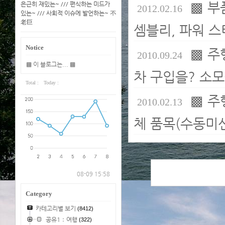
▩ 부
은근히 재밌는~ /// 편식하는 미드가
2012.02.16
있는~ /// 사회적 이슈에 발언하는~ 不
老巨
셈블리, 파워 
Notice
▩ 주
2010.09.24
▩ 이 블로그는... ▩
차 구입을? 소모
Total :
Today :
▩ 주
2010.02.13
체 품목(수동미션
08-09 15:58
Category
카테고리별 보기
(8412)
공유1：여행
(322)