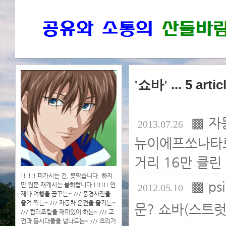
'쇼바'
... 5 arti
▩ 자
2013.07.26
뉴이에프쏘나타로
거리 16만 클린 
!!!!!! 퍼가시는 건, 못막습니다. 하지
▩ p
만 원문 재게시는 불허합니다 !!!!!! 언
2012.05.10
제나 여행을 꿈꾸는~ /// 풍경사진을
즐겨 찍는~ /// 자동차 운전을 즐기는~
문? 쇼바(스트럿) 때
/// 컴터조립을 재미있어 하는~ /// 고
전과 동시대물을 넘나드는~ /// 요리가