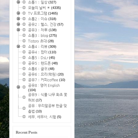
소통1：일상
(327)
오늘의 날씨 ☀
(4335)
TV 프로그램
(1465)
소통2：이슈
(318)
공유2：헬스, 건강
(57)
공유3：차車
(138)
소통3：blog
(275)
Tistory 초대
(28)
소통4：리뷰
(309)
공유4：컴터
(110)
소통5：DsLr
(45)
공유5：핸드폰
(48)
소통6：글귀
(48)
공유6：요리(학원)
(20)
공유7：커피coffee
(10)
공유8 : 영어 English
(104)
공유9：식물 나무 화초 꽃
허브
(17)
공유 : 우리말공부 한글 맞
춤법
(10)
세무, 세무사, 시험
(5)
Recent Posts