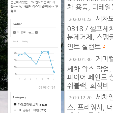
은근히 재밌는~ /// 편식하는 미드가
차 용품, 디테일
있는~ /// 사회적 이슈에 발언하는~ 不
老巨
세차도
2020.03.22
Notice
0318 / 셀프
▩ 이 블로그는... ▩
분제거제, 스팽글
Total :
Today :
인트 실런트
2
케미컬
2020.01.30
세차 왁스 작업,
파이어 페인트 
쉬블랙, 희석비
08-08 01:24
세차일
2019.12.20
Category
카테고리별 보기
(8412)
스. 프리워시, 
공유1：여행
(322)