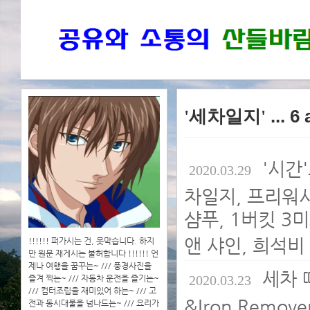
'세차일지'
... 6
'시간
2020.03.29
차일지, 프리워
샴푸, 1버킷 3미트
앤 샤인, 희석비
!!!!!! 퍼가시는 건, 못막습니다. 하지
만 원문 재게시는 불허합니다 !!!!!! 언
제나 여행을 꿈꾸는~ /// 풍경사진을
세차 
2020.03.23
즐겨 찍는~ /// 자동차 운전을 즐기는~
/// 컴터조립을 재미있어 하는~ /// 고
&Iron Remo
전과 동시대물을 넘나드는~ /// 요리가