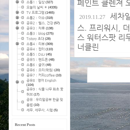
페인트 클렌져 오토글
소통1：일상
(327)
오늘의 날씨 ☀
(4335)
TV 프로그램
(1465)
세차일
2019.11.27
소통2：이슈
(318)
공유2：헬스, 건강
(57)
스. 프리워시, 
공유3：차車
(138)
소통3：blog
(275)
스 워터스팟 리
Tistory 초대
(28)
소통4：리뷰
(309)
너클린
공유4：컴터
(110)
소통5：DsLr
(45)
공유5：핸드폰
(48)
소통6：글귀
(48)
공유6：요리(학원)
(20)
공유7：커피coffee
(10)
공유8 : 영어 English
(104)
공유9：식물 나무 화초 꽃
허브
(17)
공유 : 우리말공부 한글 맞
춤법
(10)
세무, 세무사, 시험
(5)
Recent Posts