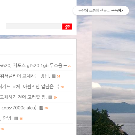
공유와 소통의 산들바람
구독하기
20, 지포스 gt520 1gb 무소음 ─
25
파워서플라이 교체하는 방법. ▩
26
카드 교체. 아쉽지만 일단은. :)
20
교체하기 전에 고려할 점. ▩
20
s-7000c alcu). ▩
38
 안녕! ▩
46
30