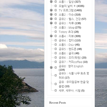
소통1：일상
(327)
오늘의 날씨 ☀
(4335)
TV 프로그램
(1465)
소통2：이슈
(318)
공유2：헬스, 건강
(57)
공유3：차車
(138)
소통3：blog
(275)
Tistory 초대
(28)
소통4：리뷰
(309)
공유4：컴터
(110)
소통5：DsLr
(45)
공유5：핸드폰
(48)
소통6：글귀
(48)
공유6：요리(학원)
(20)
공유7：커피coffee
(10)
공유8 : 영어 English
(104)
공유9：식물 나무 화초 꽃
허브
(17)
공유 : 우리말공부 한글 맞
춤법
(10)
세무, 세무사, 시험
(5)
Recent Posts