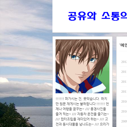
'메
201
201
201
201
!!!!!! 퍼가시는 건, 못막습니다. 하지
201
만 원문 재게시는 불허합니다 !!!!!! 언
제나 여행을 꿈꾸는~ /// 풍경사진을
201
즐겨 찍는~ /// 자동차 운전을 즐기는~
/// 컴터조립을 재미있어 하는~ /// 고
200
전과 동시대물을 넘나드는~ /// 요리가