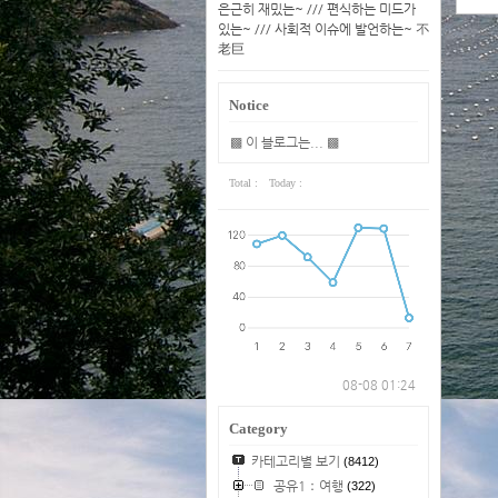
은근히 재밌는~ /// 편식하는 미드가
있는~ /// 사회적 이슈에 발언하는~ 不
老巨
Notice
▩ 이 블로그는... ▩
Total :
Today :
08-08 01:24
Category
카테고리별 보기
(8412)
공유1：여행
(322)