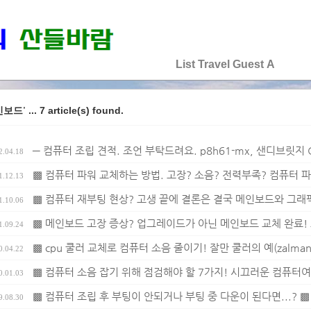
♡♡♡♡♡
List
Travel
Guest
A
... 7 article(s) found.
인보드'
─ 컴퓨터 조립 견적. 조언 부탁드려요. p8h61-mx, 샌디브릿지 G6
2.04.18
▩ 컴퓨터 파워 교체하는 방법. 고장? 소음? 전력부족? 컴퓨터 
1.12.13
▩ 컴퓨터 재부팅 현상? 고생 끝에 결론은 결국 메인보드와 그래픽
1.10.06
▩ 메인보드 고장 증상? 업그레이드가 아닌 메인보드 교체 완료! 
1.09.24
▩ cpu 쿨러 교체로 컴퓨터 소음 줄이기! 잘만 쿨러의 예(zalman cnp
0.04.22
▩ 컴퓨터 소음 잡기 위해 점검해야 할 7가지! 시끄러운 컴퓨터여,
0.01.03
▩ 컴퓨터 조립 후 부팅이 안되거나 부팅 중 다운이 된다면...? ▩
9.08.30