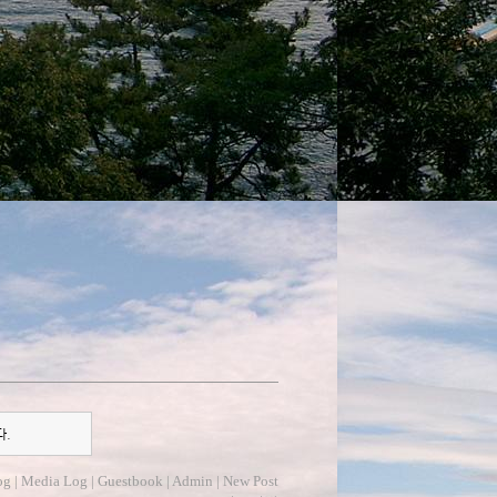
다.
og
|
Media Log
|
Guestbook
|
Admin
|
New Post