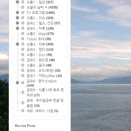
소통1：일상
(327)
오늘의 날씨 ☀
(4335)
TV 프로그램
(1465)
소통2：이슈
(318)
공유2：헬스, 건강
(57)
공유3：차車
(138)
소통3：blog
(275)
Tistory 초대
(28)
소통4：리뷰
(309)
공유4：컴터
(110)
소통5：DsLr
(45)
공유5：핸드폰
(48)
소통6：글귀
(48)
공유6：요리(학원)
(20)
공유7：커피coffee
(10)
공유8 : 영어 English
(104)
공유9：식물 나무 화초 꽃
허브
(17)
공유 : 우리말공부 한글 맞
춤법
(10)
세무, 세무사, 시험
(5)
Recent Posts