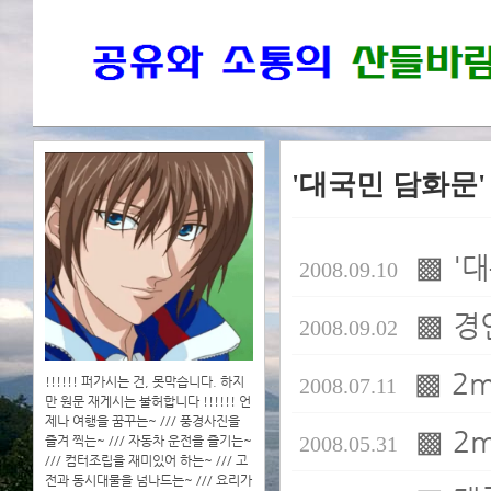
'대국민 담화문
▩ '
2008.09.10
▩ 경
2008.09.02
▩ 2
!!!!!! 퍼가시는 건, 못막습니다. 하지
2008.07.11
만 원문 재게시는 불허합니다 !!!!!! 언
제나 여행을 꿈꾸는~ /// 풍경사진을
▩ 2
2008.05.31
즐겨 찍는~ /// 자동차 운전을 즐기는~
/// 컴터조립을 재미있어 하는~ /// 고
전과 동시대물을 넘나드는~ /// 요리가