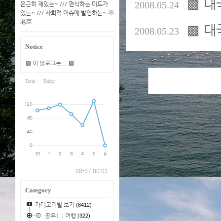
▩ 대
2008.05.24
은근히 재밌는~ /// 편식하는 미드가
있는~ /// 사회적 이슈에 발언하는~ 不
老巨
▩ 대
2008.05.23
Notice
▩ 이 블로그는... ▩
Total :
Today :
08-07 00:02
Category
카테고리별 보기
(8412)
공유1：여행
(322)