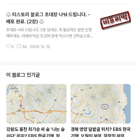
아니라서, 의미가 깊습니다. 답글-답답글을 통한 교류와 공
유와 소통을 중요하게 생각하기 때문에 더욱 뜻 깊습니다.
♧ 티스토리 블로그 초대장 나눠 드립니다. -
2만 답글 인증샷 클린 히트라는 월척(!)을 담아, 기억과 기
록을 위해 작성하는 포스트입니다. 주최측(?) 마음대로 진
배포 완료. (2장) ♧
글 내용
행한 2만 답글 이벤트 결과 발표도 실려 있습니다. ^^ ▩ 2
초대장 나눠 드립니다. 2장 있네요. 꼭 필요하신 분만 신청
만 답글 위업! 20000 replies 돌파! ^^ 모두들 감사합니
해주세요. 아래에 적은 조건에 맞게 적으시면 선착순으로
다. 꾸벅. (_._) ▩ 20000 답글 인증샷입니다. 그리고 2만
(!) 초대장 드립니다. 이메일 주소를 안 적으시면 초대장 보
번째 답글의 주인공은? 19998 아련_ 님 ..
0
36
2009. 12. 12.
내드릴 수 없습니다. ▩ 조건에 맞게 신청하시면 선착순으
로 초대장 배포합니다. ▩ >> 번거롭더라도 답글과 답답글
을 작성해 주세요.
이 블로그 인기글
강원도 홍천 최기순 씨 숲 '나는 숲
경북 영양 달밭골 위치? EBS 한국
이다' 위치? EBS 한국기행, 잠시
기행, 오월의 부엌, 깜장집 부엌은