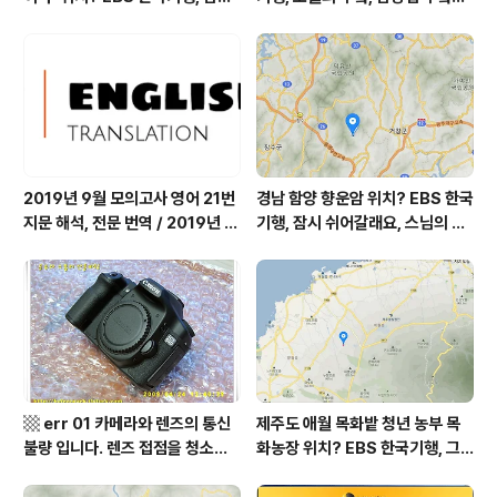
쉬어갈래요, 나를 부르는 숲, 홍천
따스했네, 영양군 영양읍 달밭골
군 최기순 씨 캠핑장 펜션 어디? /
어디? / 경상북도 영양군 가볼 만
강원도 홍천군 가볼 만한 곳, (구)
한 곳, 영양읍 상원리. KBS 인간극
까르돈, kbs 인간극장
장 임분노미 할머니
2019년 9월 모의고사 영어 21번
경남 함양 향운암 위치? EBS 한국
지문 해석, 전문 번역 / 2019년 9
기행, 잠시 쉬어갈래요, 스님의 어
월 평가원 모의고사 영어 지문 번
느 여름날, 함양 향운암 어디? / 경
역, 평가원 2019년 고3 9월 영어
상남도 함양군 가볼 만한 곳, 용추
영역 외국어영역 전문 해석, Engli
계곡 향운암 명천스님, 덕유산 황
sh to Korean translation
석산 거망산 기백산
▩ err 01 카메라와 렌즈의 통신
제주도 애월 목화밭 청년 농부 목
불량 입니다. 렌즈 접점을 청소하
화농장 위치? EBS 한국기행, 그
여 주십시요? (캐논 50D) ▩
인생 탐나도다 제주, 목화오름 그