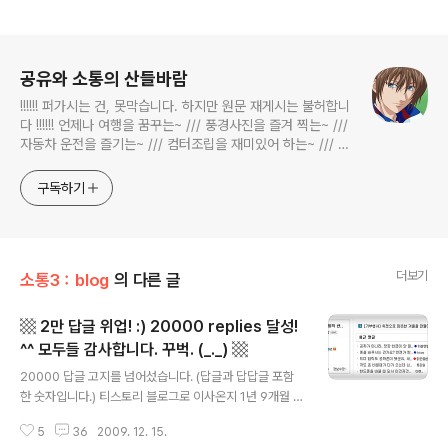
로그 정보
공유와 소통의 산들바람
!!!!!! 퍼가시는 건, 못막습니다. 하지만 원문 재게시는 불허합니
다 !!!!!! 언제나 여행을 꿈꾸는~ /// 풍경사진을 즐겨 찍는~ ///
자동차 운전을 즐기는~ /// 컴터조립을 재미있어 하는~ /// 고
전과 동시대물을 넘나드는~ /// 요리가 은근히 재밌는~ /// 편
식하는 미드가 있는~ /// 사회적 이슈에 발언하는~ 不老巨
구독하기
더보기
소통3：blog
의 다른 글
▩ 2만 답글 위업! :) 20000 replies 달성!
^^ 모두들 감사합니다. 꾸벅. (_._) ▩
글 내용
20000 답글 고지를 넘어섰습니다. (답글과 답답글 포함
한 숫자입니다.) 티스토리 블로그로 이사온지 1년 9개월 1
3일, 그러니까 653일만에 달성한 위업입니다. 789 포스
5
36
2009. 12. 15.
트 작성 후였습니다. 2만 답글! 저 혼자 한다고 되는 일이