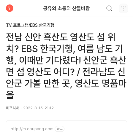
검색하기
공유와 소통의 산들바람
티스토리
TV 프로그램/EBS 한국기행
전남 신안 흑산도 영산도 섬 위
치? EBS 한국기행, 여름 남도 기
행, 이때만 기다렸다! 신안군 흑산
면 섬 영산도 어디? / 전라남도 신
안군 가볼 만한 곳, 영산도 명품마
을
비프리박
2022. 8. 15. 21:12
http://m.coupang.com
광고