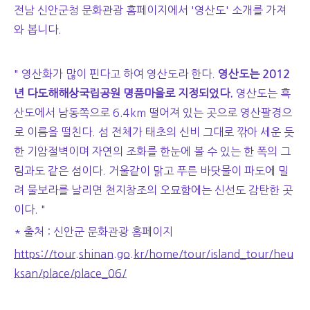
전남 신안군청 문화관광 홈페이지에서 '영산도' 소개를 가져
와 봅니다.
" 영산화가 많이 핀다고 하여 영산도라 한다.
영산도는 2012
년 다도해해상국립공원 명품마을로 지정되었다.
영산도는 흑
산도에서 남동쪽으로 6.4km 떨어져 있는 곳으로 영산팔경으
로 이름을 떨친다. 섬 전체가 태초의 신비 그대로 깎아 세운 듯
한 기암절벽이며 자연의 조화를 한눈에 볼 수 있는 한 폭의 그
림과도 같은 섬이다. 거울같이 맑고 푸른 바닷물이 파도에 밀
려 물보라를 날리면 천지창조의 오묘함에는 신선도 감탄한 곳
이다. "
* 출처 : 신안군 문화관광 홈페이지
https://tour.shinan.go.kr/home/tour/island_tour/heu
ksan/place/place_06/