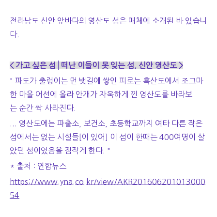
전라남도 신안 앞바다의 영산도 섬은 매체에 소개된 바 있습니
다.
< 가고 싶은 섬│떠난 이들이 못 잊는 섬, 신안 영산도 >
" 파도가 출렁이는 먼 뱃길에 쌓인 피로는 흑산도에서 조그마
한 마을 어선에 올라 안개가 자욱하게 낀 영산도를 바라보
는 순간 싹 사라진다.
... 영산도에는 파출소, 보건소, 초등학교까지 여타 다른 작은
섬에서는 없는 시설들[이 있어] 이 섬이 한때는 400여명이 살
았던 섬이었음을 짐작게 한다. "
* 출처 : 연합뉴스
https://www.yna.co.kr/view/AKR201606201013000
54