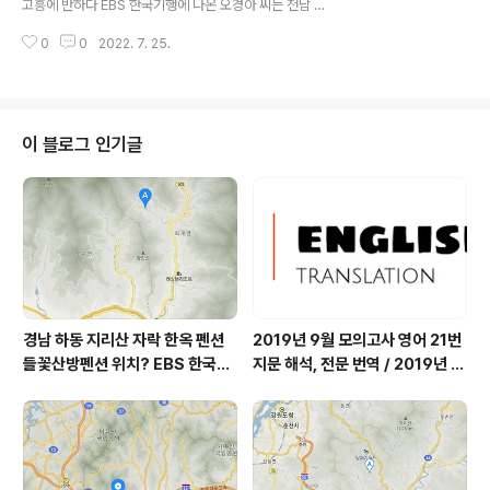
라남도 고흥군 가볼 만한 곳
고흥에 반하다 EBS 한국기행에 나온 오경아 씨는 전남 고
좌측의 경주시청의 위치를 참조하면 골굴사 위치 파악에
흥에 계시죠. 고흥군 도양읍에서 유자 농사를 짓고 계신데
도움이 될 듯 하..
0
0
2022. 7. 25.
요. 농장 상호는 고흥 '꽃담농원'이라고 합니다. 고흥 유자
농가 '꽃담농원' 주소 : 전라남도 고흥군 도양읍 유전길 10-
8 (지번) 전남 고흥군 도양읍 용정리 695-6 - 오경아 씨
고흥 꽃담농원 인스타그램 '꽃담바다' 주소 : https://ww
w.instagram.com/dhruddk1205_ - 오경아 씨 '꽃담
이 블로그 인기글
바다' 페이스북 주소 : https://www.facebook.com/pr
ofile.php?id=100040863764652 * 블로그 내 한국
기행 관련 작성글 보기 = befr..
경남 하동 지리산 자락 한옥 펜션
2019년 9월 모의고사 영어 21번
들꽃산방펜션 위치? EBS 한국기
지문 해석, 전문 번역 / 2019년 9
행, 봄이면 네가 오지, 당신이 오면
월 평가원 모의고사 영어 지문 번
봄날, 하동 이태석 씨 하동군 화개
역, 평가원 2019년 고3 9월 영어
면 들꽃산방펜션 어디? / 경상남도
영역 외국어영역 전문 해석, Engli
가볼 만한 곳, 화개장터
sh to Korean translation