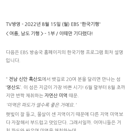
TV방영 - 2022년 8월 15일 (월) EBS '한국기행'
< 여름, 남도 기행 > - 1부 / 이때만 기다렸다!
다음은 EBS 방송국 홈페이지의 한국기행 프로그램 회차 설명
입니다.
“
전남 신안 흑산도
에서 뱃길로 20여 분을 달리면 만나는 섬
‘
영산도
’. 이 섬은 지금이 가장 바쁜 시기! 6월 말부터 8월 초까
지만 반짝 채취하는
자연산 미역
때문.
'미역은 파도가 셀수록 좋은 거예요.'
햇빛이 잘 들고, 물살이 센 지역이기 때문에 다른 지역 미역보
다 자잘해서 부드럽고 맛있단다. 그래서일까. 어머니들은 거
친 파도와 싸우며 미역을 채취하는데...