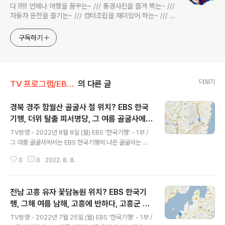
다 !!!!!! 언제나 여행을 꿈꾸는~ /// 풍경사진을 즐겨 찍는~ ///
자동차 운전을 즐기는~ /// 컴터조립을 재미있어 하는~ /// 고
전과 동시대물을 넘나드는~ /// 요리가 은근히 재밌는~ /// 편
식하는 미드가 있는~ /// 사회적 이슈에 발언하는~ 不老巨
구독하기
더보기
TV 프로그램/EBS 한국기행
의 다른 글
경북 경주 함월산 골굴사 절 위치? EBS 한국
기행, 더위 탈출 피서명당, 그 여름 골굴사에서
글 내용
는, 경주시 양북면 선무도 템플스테이 산사 골
TV방영 - 2022년 8월 8일 (월) EBS '한국기행' - 1부 /
굴사 사찰 어디? / 경상북도 경주시 가볼 만한
그 여름 골굴사에서는 EBS 한국기행에 나온 골굴사는 경
곳
북 경주시에 위치합니다. 배경으로 소개된 함월산 역시 경
0
0
2022. 8. 8.
주시 소재입니다. 함월산 주봉은 경주시 문무대왕면에 위
치합니다. 해발 584m로 확인됩니다. 경주 골굴사 주소 :
경상북도 경주시 양북면 기림로 101-5 (지번) 경북 경주시
전남 고흥 유자 꽃담농원 위치? EBS 한국기
양북면 안동리 산 304 경주 함월산 주봉 위치 : 경북 경주
시 문무대왕면 호암리 산 1-1 * 블로그 내 한국기행 관련
행, 그해 여름 남해, 고흥에 반하다, 고흥군 도
글 내용
작성글 보기 = befreepark.tistory.com/EBS 한국기행
양읍 유자농사 오경아 씨 꽃담농원 어디? / 전
TV방영 - 2022년 7월 25일 (월) EBS '한국기행' - 1부 /
아래 지도에서 표시된 곳이 경주 골굴사입니다. 지도 중앙