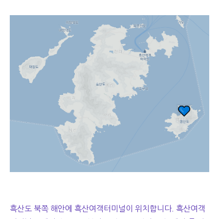
흑산도 북쪽 해안에 흑산여객터미널이 위치합니다. 흑산여객