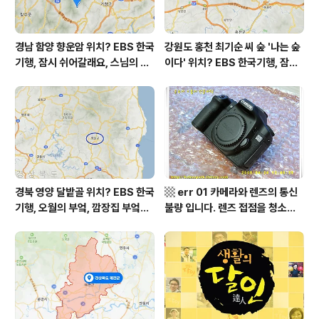
경남 함양 향운암 위치? EBS 한국
강원도 홍천 최기순 씨 숲 '나는 숲
기행, 잠시 쉬어갈래요, 스님의 어
이다' 위치? EBS 한국기행, 잠시
느 여름날, 함양 향운암 어디? / 경
쉬어갈래요, 나를 부르는 숲, 홍천
상남도 함양군 가볼 만한 곳, 용추
군 최기순 씨 캠핑장 펜션 어디? /
계곡 향운암 명천스님, 덕유산 황
강원도 홍천군 가볼 만한 곳, (구)
석산 거망산 기백산
까르돈, kbs 인간극장
경북 영양 달밭골 위치? EBS 한국
▩ err 01 카메라와 렌즈의 통신
기행, 오월의 부엌, 깜장집 부엌은
불량 입니다. 렌즈 접점을 청소하
따스했네, 영양군 영양읍 달밭골
여 주십시요? (캐논 50D) ▩
어디? / 경상북도 영양군 가볼 만
한 곳, 영양읍 상원리. KBS 인간극
장 임분노미 할머니