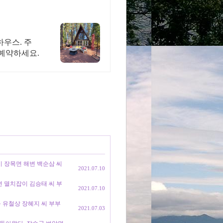
하우스. 주
 예약하세요.
시 장목면 해변 백순삼 씨
2021.07.10
면 멸치잡이 김승태 씨 부
2021.07.10
읍 유철상 장혜지 씨 부부
2021.07.03