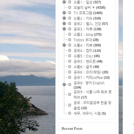
소통1：일상
(327)
오늘의 날씨 ☀
(4335)
TV 프로그램
(1465)
소통2：이슈
(318)
공유2：헬스, 건강
(57)
공유3：차車
(138)
소통3：blog
(275)
Tistory 초대
(28)
소통4：리뷰
(309)
공유4：컴터
(110)
소통5：DsLr
(45)
공유5：핸드폰
(48)
소통6：글귀
(48)
공유6：요리(학원)
(20)
공유7：커피coffee
(10)
공유8 : 영어 English
(104)
공유9：식물 나무 화초 꽃
허브
(17)
공유 : 우리말공부 한글 맞
춤법
(10)
세무, 세무사, 시험
(5)
Recent Posts