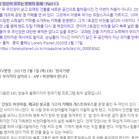
< 당신이 모르는 뜻밖의 동해 - Part 1 >
" 두 주인장이 낡고 오래된 건물을 새로운 공간으로 탈바꿈시킨 건 이번이 처음이 아니다. 201
를 개조해 공방 겸 카페를 연 바 있다. 그곳에서 이병옥 작가는 프랑스자수를 가르치고, 10
스팅한 스페셜티 커피를 소개하는 카페를 운영했다. 그게 1호점인 비천을 담다의 시작이다. 
만 2월 중에 핸드 드립 카페를 다시 열 예정이라고. 연이어 2호점인 비천을 담다 북쪽 넓은 
묻자 두 주인장은 대단한 목적은 없다고 입을 모은다. '오래된 것을 지키려고 노력해야 우리가
록 안타까운 역사여도 말이죠. 손님들이 기나긴 이야기가 담긴 두 공간에서 지난 과거를 반추하
* 출처 : 론리 플래닛 Lonely Planet 2020년 2월 17일
https://lonelyplanet.co.kr/magazine/articles/AI_00003042
TV방영 - 2021년 7월 1일 (목) EBS '한국기행'
< 우리끼리 살아요 > - 4부 / 비천에서 만나다
다음은 EBS 방송국 홈페이지의 한국기행 프로그램 회차 설명입니다.
“
강원도 비천마을,
폐교된 분교
를 개조해
카페와 게스트하우스
를 운영 중인 두 여인이 있다.
던 사이가 아니었다. 두 사람 모두 비천마을에 마음이 이끌려 살게 됐고, 이곳에서 인연을 맺은
습을 보자니 안쓰러워 병옥 씨가 한두 번 밥을 챙겨주던 것. 밥 정이 무서운 걸까 결국 이게 두
하지만 기대 가득했던 비천마을에서의 삶은 녹록치 않다. 언제 깎았냐는 듯 무섭게 자라나는 
업을 하며 너덜너덜해지는 가원 씨의 손목. 기계치 병옥 씨는 직접 풀을 벤다. 이렇게나 힘들지
늘 벤치에 앉아 커피 한 잔을 즐길 수 있는 여유다.
여유도 잠시 아궁이의 불로 그을린 부엌 벽을 페인트칠하느라 또 바삐 움직여야 했지만, 혼자