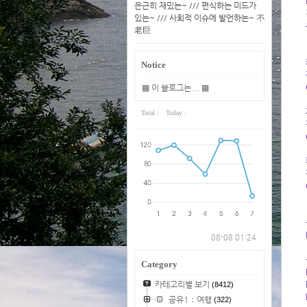
은근히 재밌는~ /// 편식하는 미드가
있는~ /// 사회적 이슈에 발언하는~ 不
老巨
Notice
▩ 이 블로그는... ▩
Total :
Today :
08-08 01:24
Category
카테고리별 보기
(8412)
공유1：여행
(322)