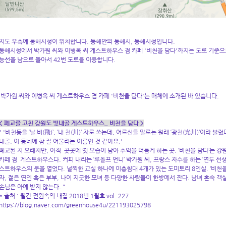
지도 우측에 동해시청이 위치합니다. 동해안의 동해시, 동해시청입니다.
동해시청에서 박가원 씨와 이병옥 씨 게스트하우스 겸 카페 '비천을 담다'까지는 도로 기준으로
능선을 남으로 돌아서 42번 도로를 이용합니다.
박가원 씨와 이병옥 씨 게스트하우스 겸 카페 '비천을 담다'는 매체에 소개된 바 있습니다.
< 폐교를 고친 강원도 빛내골 게스트하우스_ 비천을 담다 >
" '비천동을 ‘날 비(飛)’, ‘내 천(川)’ 자로 쓰는데, 어르신들 말로는 원래 ‘광천(光川)’이라
내골. 이 동네에 참 잘 어울리는 이름인 것 같아요.'
폐교된 지 오래지만, 아직 곳곳에 옛 모습이 남아 추억을 더듬게 하는 곳. ‘비천을 담다’는 강
카페 겸 게스트하우스다. 커피 내리는 ‘루돌프 언니’ 박가원 씨, 프랑스 자수를 하는 ‘연두 선생
스트하우스의 문을 열었다. 널찍한 교실 하나에 이층침대 4개가 있는 도미토리 8인실. ‘비천을
자, 젊은 연인 혹은 부부, 나이 지긋한 모녀 등 다양한 사람들이 한방에서 잔다. 남녀 혼숙
손님은 아예 받지 않는다. "
* 출처 : 월간 전원속의 내집 2018년 1월호 vol. 227
https://blog.naver.com/greenhouse4u/221193025798