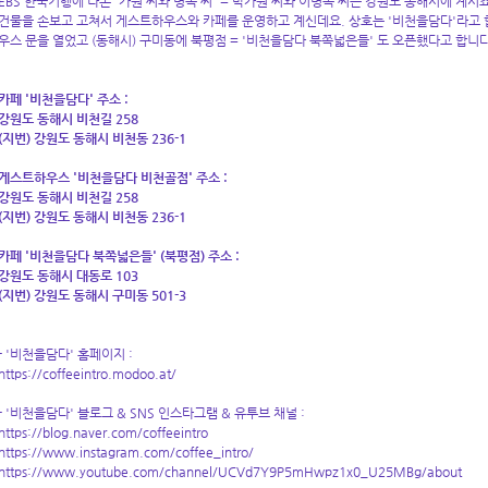
EBS 한국기행에 나온 '가원 씨와 병옥 씨' = 박가원 씨와 이병옥 씨는 강원도 동해시에 계
건물을 손보고 고쳐서 게스트하우스와 카페를 운영하고 계신데요. 상호는 '비천을담다'라고 
우스 문을 열었고 (동해시) 구미동에 북평점 = '비천을담다 북쪽넓은들' 도 오픈했다고 합니
카페 '비천을담다' 주소 :
강원도 동해시 비천길 258
(지번) 강원도 동해시 비천동 236-1
게스트하우스 '비천을담다 비천골점' 주소 :
강원도 동해시 비천길 258
(지번) 강원도 동해시 비천동 236-1
카페 '비천을담다 북쪽넓은들' (북평점) 주소 :
강원도 동해시 대동로 103
(지번) 강원도 동해시 구미동 501-3
- '비천을담다' 홈페이지 :
https://coffeeintro.modoo.at/
- '비천을담다' 블로그 & SNS 인스타그램 & 유투브 채널 :
https://blog.naver.com/coffeeintro
https://www.instagram.com/coffee_intro/
https://www.youtube.com/channel/UCVd7Y9P5mHwpz1x0_U25MBg/about