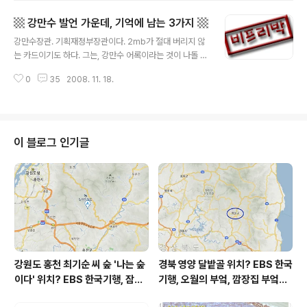
바님에게 가해지는 (국가로부터의) 신변 위협 사실, 가장
▩ 강만수 발언 가운데, 기억에 남는 3가지 ▩
깨는 부분은 이 부분입니다. 경제상황을 분석하고 예측하
글 내용
고 대비하자는 글을 올렸다고 국가로부터 신변 위협까지
강만수장관. 기획재정부장관이다. 2mb가 절대 버리지 않
받아야 하는 현실이라니...! '국가로부터'라고는 했지만 정
는 카드이기도 하다. 그는, 강만수 어록이라는 것이 나돌 만
확히 '2mb 정부로부터'겠죠. 자기네들이 원하는 분석과
큼 참 주옥같은 말을 참 잘도 쏟아내신다. 그것도 연일...! 말
예측을 내놓으면 괜찮고, 자신이 원하지 않는 현실분석과
0
35
2008. 11. 18.
이다. 강만수장관의 발언 가운데, 티비나 인터넷 뉴스를 통
전망을 내놓으면, 무려 신변 위협씩이나 강구해 내나 봅니
해 접했던... 기억에 남는 3가지가 있다. 거의 발언 원문 그
다. 현대민주주의의 근간인, 표현..
대로를 기억하고 있다. 내 상식으론 도저히 이해하기 힘든
발언들이었다. 사실, 이해하고 싶은 생각도 없고, 이해할 수
있을 것 같지도 않다. 기억에 남은 원문을 활용하여, 무려 3
이 블로그 인기글
0분을, 구글과 미디어다음을 돌려서, 정확한 발언을 찾아
냈다. 그의 그 발언들을 하나하나 짚어보고 뜯어본다. 이제
서야...! ㅡ,,ㅡ;;; ▩ 강만수장관의 발언 가운데 기억에 남는
3가지 ▩ 1. "강부자 내각이라고 말하지 말라. 중산..
강원도 홍천 최기순 씨 숲 '나는 숲
경북 영양 달밭골 위치? EBS 한국
이다' 위치? EBS 한국기행, 잠시
기행, 오월의 부엌, 깜장집 부엌은
쉬어갈래요, 나를 부르는 숲, 홍천
따스했네, 영양군 영양읍 달밭골