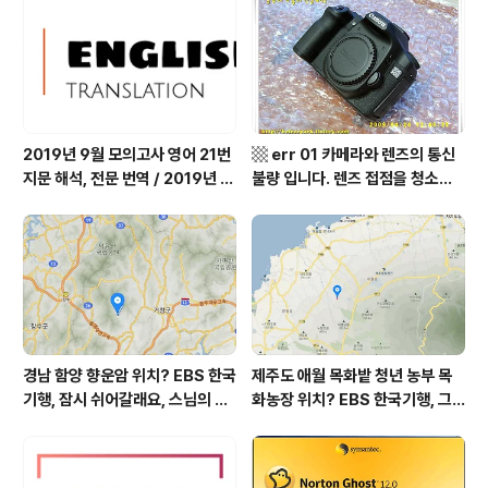
군 최기순 씨 캠핑장 펜션 어디? /
어디? / 경상북도 영양군 가볼 만
강원도 홍천군 가볼 만한 곳, (구)
한 곳, 영양읍 상원리. KBS 인간극
까르돈, kbs 인간극장
장 임분노미 할머니
2019년 9월 모의고사 영어 21번
▩ err 01 카메라와 렌즈의 통신
지문 해석, 전문 번역 / 2019년 9
불량 입니다. 렌즈 접점을 청소하
월 평가원 모의고사 영어 지문 번
여 주십시요? (캐논 50D) ▩
역, 평가원 2019년 고3 9월 영어
영역 외국어영역 전문 해석, Engli
sh to Korean translation
경남 함양 향운암 위치? EBS 한국
제주도 애월 목화밭 청년 농부 목
기행, 잠시 쉬어갈래요, 스님의 어
화농장 위치? EBS 한국기행, 그
느 여름날, 함양 향운암 어디? / 경
인생 탐나도다 제주, 목화오름 그
상남도 함양군 가볼 만한 곳, 용추
사나이, 애월읍 어음리 정보람 씨
계곡 향운암 명천스님, 덕유산 황
목화 재배 '목화오름' 목화농장 어