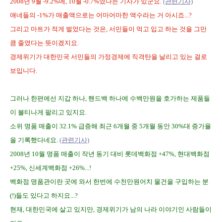
2008년 9월 -9.2%에, 10월 -0.7%였다는 기사가 있군요.
(관련기사)
얘네들의 -1%가 매출액으로는 어마어마한 액수라는 거 아시죠...?
그리고 마트가 적게 벌었다는 것은, 서민들이 먹고 입고 하는 것을 그만
큼 줄였다는 뜻이겠지요.
경제위기가 대한민국 서민들의 가정경제에 직격탄을 날리고 있는 걸로
보입니다.
그러나 한편에선 지갑 하나, 핸드백 하나에 수백만원을 호가하는 제품들
이 불티나게 팔리고 있지요.
소위 명품 매출이 32.1% 급증해 최근 6개월 중 5개월 동안 30%대 증가율
을 기록했다네요.
(관련기사)
2008년 10월 명품 매출이 작년 동기 대비 롯데백화점 +47%, 현대백화점
+25%, 신세계백화점 +26%...!
백화점 명품관이란 곳에 와서 한번에 수천만원어치 물건을 구입하는 분
(!)들도 있다고 하지요...?
현재, 대한민국에 살고 있지만, 경제위기가 남의 나라 이야기인 사람들이