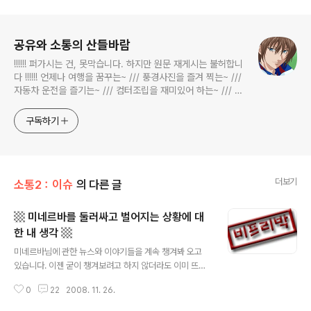
로그 정보
공유와 소통의 산들바람
!!!!!! 퍼가시는 건, 못막습니다. 하지만 원문 재게시는 불허합니
다 !!!!!! 언제나 여행을 꿈꾸는~ /// 풍경사진을 즐겨 찍는~ ///
자동차 운전을 즐기는~ /// 컴터조립을 재미있어 하는~ /// 고
전과 동시대물을 넘나드는~ /// 요리가 은근히 재밌는~ /// 편
식하는 미드가 있는~ /// 사회적 이슈에 발언하는~ 不老巨
구독하기
더보기
소통2：이슈
의 다른 글
▩ 미네르바를 둘러싸고 벌어지는 상황에 대
한 내 생각 ▩
글 내용
미네르바님에 관한 뉴스와 이야기들을 계속 챙겨봐 오고
있습니다. 이젠 굳이 챙겨보려고 하지 않더라도 이미 뜨거
운 현안이 되어 있어서, 보지 않을 수 없게 되었고요. 미네
0
22
2008. 11. 26.
르바님을 둘러싸고 벌어지는 상황은 크게 세 갈래로 정리
할 수 있을 것 같습니다. 그냥 제 생각입니다. ^^; 1. 미네르