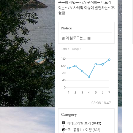
은근히 재밌는~ /// 편식하는 미드가
있는~ /// 사회적 이슈에 발언하는~ 不
老巨
Notice
▩ 이 블로그는... ▩
Total :
Today :
08-08 18:47
Category
카테고리별 보기
(8412)
공유1：여행
(322)