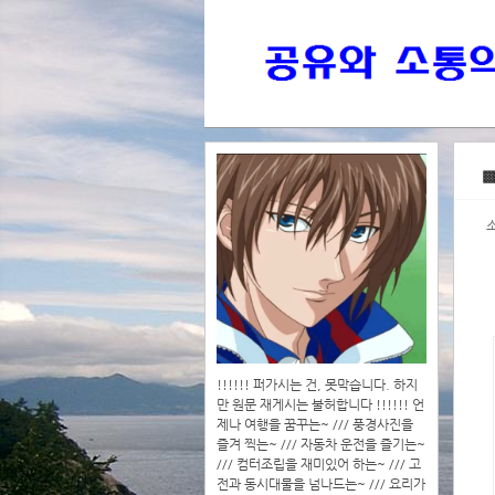
>>>
▩
>>>>
!!!!!! 퍼가시는 건, 못막습니다. 하지
만 원문 재게시는 불허합니다 !!!!!! 언
제나 여행을 꿈꾸는~ /// 풍경사진을
즐겨 찍는~ /// 자동차 운전을 즐기는~
/// 컴터조립을 재미있어 하는~ /// 고
전과 동시대물을 넘나드는~ /// 요리가