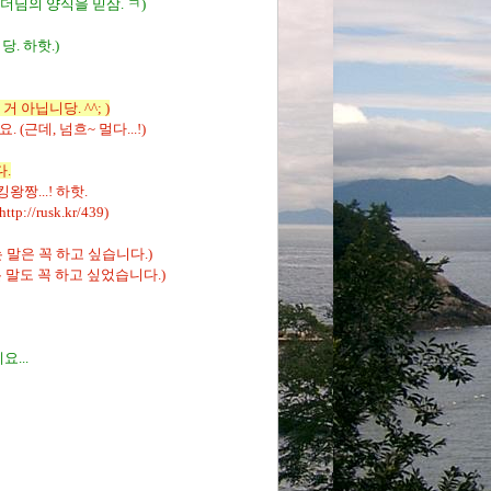
더님의 양식을 믿삼. ㅋ)
. 하핫.)
 아닙니당. ^^; )
근데, 넘흐~ 멀다...!)
.
짱...! 하핫.
http://rusk.kr/439
)
 말은 꼭 하고 싶습니다.)
 말도 꼭 하고 싶었습니다.)
...