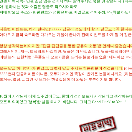
만원 이쪽저쪽~ 만원 조금 넘는 선에서 하나 알려주시면 좋을 것 같습니다. (파우
아. 원하시는 것과 소감은 답글로 적으시더라도...
택배 받으실 주소와 핸펀번호와 성함은 따로 비밀글로 적어주셈. ^^ (착불 아닙니당
다음번 이벤트는, 하게 된다면(!) 7777 답글러 정도에서 할 거 같군요. ( 꼭 한다는 거
아마도 지금의 속도라면 다가오는 겨울이 끝나기 전에 이벤트를 하게 될 거 같군요. (
항상 생각하는 바이지만, "답글-답답글을 통한 공유와 소통"은 언제나 즐겁습니다
그래서인지, 저는, 트랙백도 반갑지만, 답글은 더 반갑습니다. 답글+트랙백이면 킹왕
어떤 분의 표현처럼 "무플일때 오르가즘을 느끼는 블로거는 없을" 테니까요. ^^ (
모든 답글 하나하나가 반갑고, 그렇게 답글 주시는 한분한분이 정겹습니다.
(라는
3333번째 답글러이든 아니든, 모두가 저에겐 똑같이 반가운 분들이니까요. (라는
뜨거움, 열정, ... 그런 것 보다는 한결같음이 더 와닿는 부분이기도 합니다.
10월이 시작된지 이제 일주일이군요. 한해의 정리모드가 시작된다고 생각하는데요
모쪼록 의미있고 '행복'한 날들 되시기 바랍니다. 그리고 Good 'Luck' to You...!