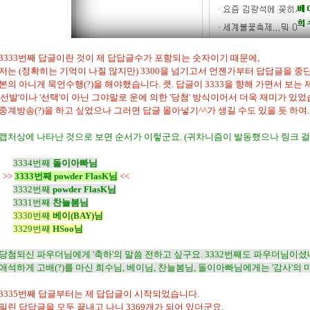
3333번째 답글이란 것이 제 답답글수가 포함되는 숫자이기 때문에,
저는 (정확히는 기억이 나질 않지만) 3300을 넘기고서 언젠가부터 답답글을 중
본의 아니게 묵언수행(?)을 해야했습니다. 큿. 답글이 3333을 향해 가면서 보는
'선발'이나 '선택'이 아닌 그야말로 운에 의한 '당첨' 방식이어서 더욱 재미가 있었습
중계방송(?)을 하고 싶었으나 그러면 답글 몰아넣기^^가 생길 수도 있을 듯 하여..
캡처상에 나타난 것으로 보면 순서가 이렇군요. (귀차니즘이 발동했으나 링크 걸었습니
3334번째
돌이아빠님
>>
3333번째
powder FlasK님
<<
3332번째
powder FlasK님
3331번째
찬늘봄님
3330번째
베이(BAY)님
3329번째
HSoo님
당첨되신 파우더님에게 '축하'의 말씀 전하고 싶구요. 3332번째도 파우더님이셨네
애석하게 고배(?)를 마신 희수님, 베이님, 찬늘봄님, 돌이아빠님에게는 '감사'의 
3335번째 답글부터는 제 답답글이 시작되었습니다.
밀린 답답글을 모두 끝내고 나니 3369개가 되어 있더군요.