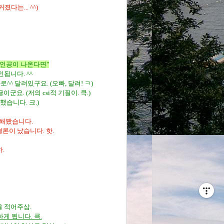
다는... ^^)
 주인공이 나온다면"
됩니다. ^^
로^^ 달려있구요. (오빠, 달려! ㅋ)
군요. (저의 csi적 기질이. 큭.)
했습니다. 크.)
 해봤습니다.
결론이 났습니다. 핫.
.
을 적어주삼.
하게 됩니다. 큭.