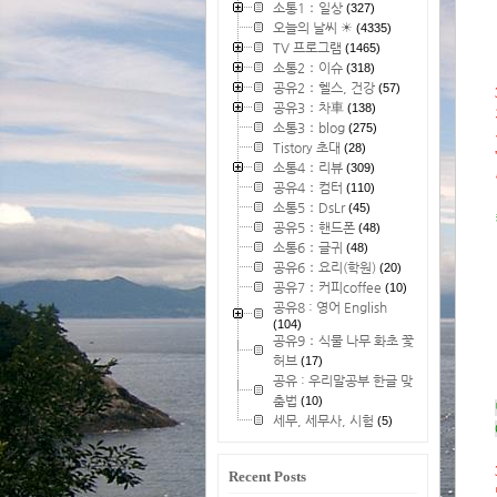
소통1：일상
(327)
오늘의 날씨 ☀
(4335)
TV 프로그램
(1465)
소통2：이슈
(318)
공유2：헬스, 건강
(57)
공유3：차車
(138)
소통3：blog
(275)
Tistory 초대
(28)
소통4：리뷰
(309)
공유4：컴터
(110)
소통5：DsLr
(45)
공유5：핸드폰
(48)
소통6：글귀
(48)
공유6：요리(학원)
(20)
공유7：커피coffee
(10)
공유8 : 영어 English
(104)
공유9：식물 나무 화초 꽃
허브
(17)
공유 : 우리말공부 한글 맞
춤법
(10)
세무, 세무사, 시험
(5)
Recent Posts