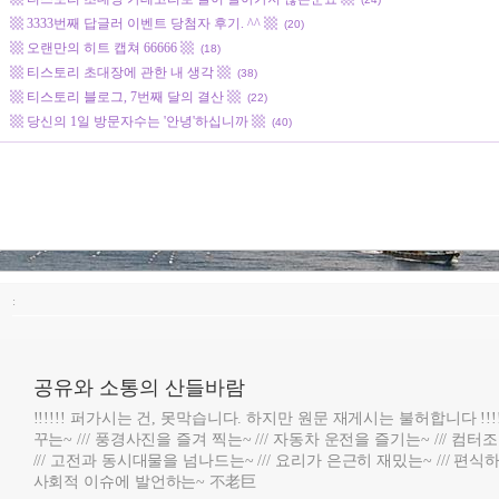
▩ 3333번째 답글러 이벤트 당첨자 후기. ^^ ▩
(20)
▩ 오랜만의 히트 캡쳐 66666 ▩
(18)
▩ 티스토리 초대장에 관한 내 생각 ▩
(38)
▩ 티스토리 블로그, 7번째 달의 결산 ▩
(22)
▩ 당신의 1일 방문자수는 '안녕'하십니까 ▩
(40)
:
공유와 소통의 산들바람
!!!!!! 퍼가시는 건, 못막습니다. 하지만 원문 재게시는 불허합니다 !!!
꾸는~ /// 풍경사진을 즐겨 찍는~ /// 자동차 운전을 즐기는~ /// 컴
/// 고전과 동시대물을 넘나드는~ /// 요리가 은근히 재밌는~ /// 편식하
사회적 이슈에 발언하는~ 不老巨