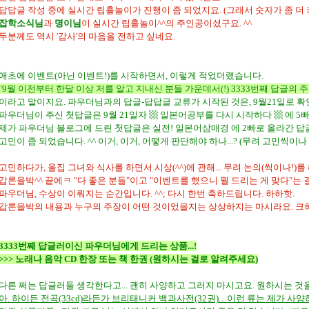
답답글 작성 중에 실시간 립흘놀이가 진행이 좀 되었지요. (그래서 숫자가 좀 더 커졌
잡학소식님
과
명이님
이 실시간 립흘놀이^^의 주인공이셨구요. ^^
두분께도 역시 '감사'의 마음을 전하고 싶네요.
애초에 이벤트(아닌 이벤트!)를 시작하면서, 이렇게 적었더랬습니다.
"9월 이전부터 한달 이상 저를 알고 지내신 분들 가운데서(!) 3333번째 답글의
이라고 말이지요. 파우더님과의 답글-답답글 교류가 시작된 것은, 9월21일로 확인
파우더님이 주신 첫답글은 9월 21일자
▩ 일본어공부를 다시 시작하다 ▩
에 5빠
제가 파우더님 블로그에 드린 첫답글은
실전! 일본어삼매경
에 2빠로 올라간 답글이
고민이 좀 되었습니다. ^^ 이거, 이거, 어떻게 판단해야 하나...? (무려 고민씩이나 
고민하다가, 울집 그녀와 식사를 하면서 시상(^^)에 관해... 무려 논의(씩이나!)를
갑론을박^^ 끝에ㅋ "다 좋은 분들"이고 "이벤트를 했으니 뭘 드리는 게 맞다"는 
파우더님, 수상이 이뤄지는 순간입니다. ^^; 다시 한번 축하드립니다. 하하핫.
갑론을박의 내용과 누구의 주장이 어떤 것이었을지는 상상하지는 마시라요. 크하
3333번째 답글러이신 파우더님에게 드리는 상품...!
>>> 노래나 음악 CD 한장 또는 책 한권 (원하시는 걸로 알려주세요)
다른 쩌는 답글러들 생각한다고... 괜히 사양하고 그러지 마시고요. 원하시는 것
아. 하이든 전곡(33cd)라든가 브리태니커 백과사전(32권)... 이런 류는 제가 사양