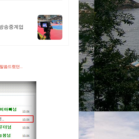
 방송중계업
 말씀드렸던...