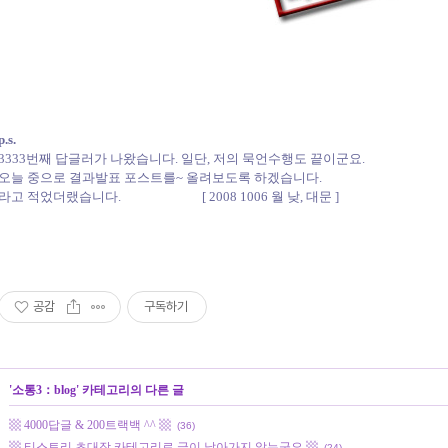
p.s.
3333번째 답글러가 나왔습니다. 일단, 저의 묵언수행도 끝이군요.
오늘 중으로 결과발표 포스트를~ 올려보도록 하겠습니다.
라고 적었더랬습니다. [ 2008 1006 월 낮, 대문 ]
공감
구독하기
'
소통3：blog
' 카테고리의 다른 글
▩ 4000답글 & 200트랙백 ^^ ▩
(36)
▩ 티스토리 초대장 카테고리로 글이 날아가지 않는군요 ▩
(24)