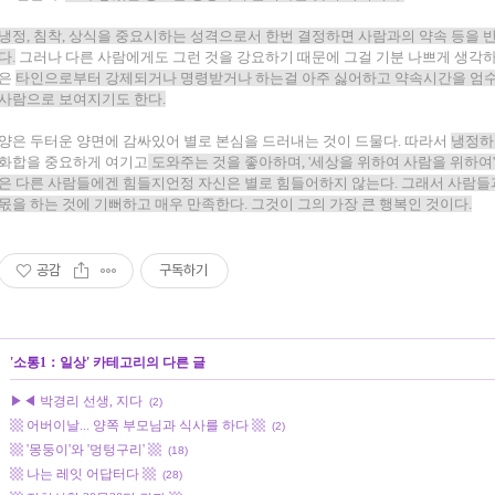
냉정, 침착, 상식을 중요시하는 성격으로서 한번 결정하면 사람과의 약속 등을 반
다.
그러나 다른 사람에게도 그런 것을 강요하기 때문에 그걸 기분 나쁘게 생각하
은
타인으로부터 강제되거나 명령받거나 하는걸 아주 싫어하고 약속시간을 엄수
사람으로 보여지기도 한다.
양은 두터운 양면에 감싸있어 별로 본심을 드러내는 것이 드물다. 따라서
냉정하
화합을 중요하게 여기고
도와주는 것을 좋아하며, '세상을 위하여 사람을 위하여
은 다른 사람들에겐 힘들지언정 자신은 별로 힘들어하지 않는다. 그래서 사람들과
몫을 하는 것에 기뻐하고 매우 만족한다. 그것이 그의 가장 큰 행복인 것이다.
공감
구독하기
'
소통1：일상
' 카테고리의 다른 글
▶◀ 박경리 선생, 지다
(2)
▩ 어버이날... 양쪽 부모님과 식사를 하다 ▩
(2)
▩ '몽둥이'와 '멍텅구리' ▩
(18)
▩ 나는 레잇 어답터다 ▩
(28)