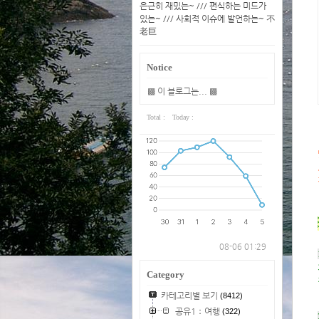
은근히 재밌는~ /// 편식하는 미드가
있는~ /// 사회적 이슈에 발언하는~ 不
老巨
Notice
▩ 이 블로그는... ▩
Total :
Today :
08-06 01:29
Category
카테고리별 보기
(8412)
공유1：여행
(322)