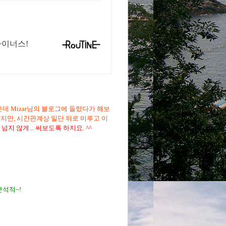
마이너스!
데 Mizar님의 블로그에 들렀다가 해보
많지만, 시간관계상 일단 뒤로 미루고 이
넘지 않게... 써보도록 하지요. ^^
분석적~!