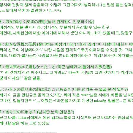
덩치에 걸맞지 않게 꼼꼼하다. 어떻게 그런 거까지 생각하냐. (는 말을 듣는 성격)
p.s. 도대체 덩치가 얼만한 거냐... =.=a
3：男女?係なく友達の理想 (남녀 관계없이 친구의 이상)
이성적인 부분 뿐 아니라, 정서적인 부분까지 공감할 수 있는 친구.
예컨대, 사회현안에 대한 이야기에 대해서 뿐만 아니라... 화가 났을 때도, 맞장구
4：好きな異性の理想 (좋아하는 이성의 이상) *현재 옆의 "이 사람"에 대한 이야기가
위의 친구의 이상에다가^^ 나란 사람을 전체적으로(!) 이해해줄 수 있을 것. 그
데도, 대화가 불가능한 사람을 가끔 봄). & 여행이라든지 책읽기라든지 여가활동
5：最近言われて嬉しかったこと (최근 남에게서 들어서 기뻤던말)
"이런 것까지 신경 써주시고... 고마워요." 라든지 "어떻게 그런 것까지 다 기억하세요
떻게 아세요?" 같은 말들.
6：バトンの送り主の顔は見たことある？ (바톤 넘겨준 분 얼굴 본 적 있어?)
제가 이 글을 관련글로 올리고 있지만, 위에 적은 mizar님은 저에게 바톤을 넘겨준
고 하긴 힘들지만ㅋ ^^;;; 어쨌든~! 바톤을 가지고 계셨던 mizar님 얼굴은... 본 적이
7：送り主の印象は？ (넘겨준 분의 인상은?)
곧고 바름. mizar님에게서 예전 엠파스 블로그 시절부터 곧고 바르다는 인상을 
해야할 말은 하는 그런 인상도.