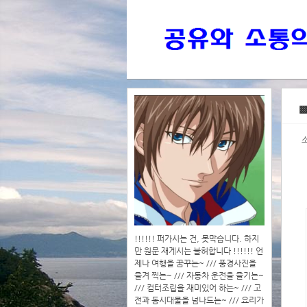
>>>
▩
>>>>
!!!!!! 퍼가시는 건, 못막습니다. 하지
만 원문 재게시는 불허합니다 !!!!!! 언
제나 여행을 꿈꾸는~ /// 풍경사진을
즐겨 찍는~ /// 자동차 운전을 즐기는~
/// 컴터조립을 재미있어 하는~ /// 고
전과 동시대물을 넘나드는~ /// 요리가