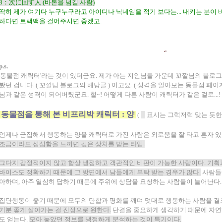
8：次に回す人 (바톤을 넘길 사람)
딱히 제가 여기다 누구누구라고 아이디나 닉네임을 적기 보다는... 내키는 분이 
하다면 트랙백을 걸어주시면 좋겠고.
p.s.
'동물점 캐릭터'라는 것이 있더군요. 제가 아는 지인님들 가운데 꼬깔님의 블로
봤던 겁니다. (
꼬깔님 블로그의 해당글
) 이고요. (
성격을 알아보는 동물점 페이
님과 같은 성격이 되어버렸군요. 헐~! 어떻게 다른 사람이 캐릭터가 같은 걸로...!
동물점을 통해 본 비프리박 캐릭터 : 양
(
표시는 그럭저럭 맞는 듯한 부분
언제나 군집해서 행동하는 양을 캐릭터로 가진 사람은 외로움을 잘 타고 혼자 있
조금이라도 섭섭함을 느끼면 깊은 상처를 받는 타입.
그다지 감정적이지 않고 항상 냉정하고 객관적인 비판이 가능한 사람이다. 기획
바이스도 정확하기 때문에 그 방면에서 남들에게 부탁 받는 경우가 많다.
사람들에
아하며, 아주 열심히 답하기 때문에 주위에 상담을 요청하는 사람들이 늘어난다.
집단행동이 좋기 때문에 모두의 단합과 평화를 깨며 멋대로 행동하는 사람을 결
기분 좋게 살아가는 걸 진정으로 원한다.
단결을 중요하게 생각하기 때문에 자연
도 얻는다.
모아 놓았던 정보를 냉정하게 분석하는 것이 특기이다.