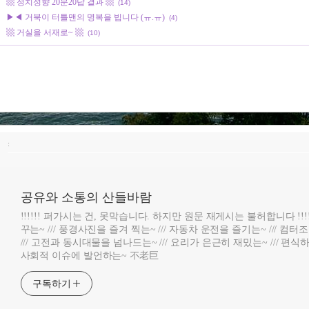
▩ 정치성향 20문20답 결과 ▩
(14)
▶◀ 거북이 터틀맨의 명복을 빕니다 (ㅠ.ㅠ)
(4)
▩ 거실을 서재로~ ▩
(10)
:
공유와 소통의 산들바람
!!!!!! 퍼가시는 건, 못막습니다. 하지만 원문 재게시는 불허합니다 !!!
꾸는~ /// 풍경사진을 즐겨 찍는~ /// 자동차 운전을 즐기는~ /// 컴
/// 고전과 동시대물을 넘나드는~ /// 요리가 은근히 재밌는~ /// 편식하
사회적 이슈에 발언하는~ 不老巨
구독하기