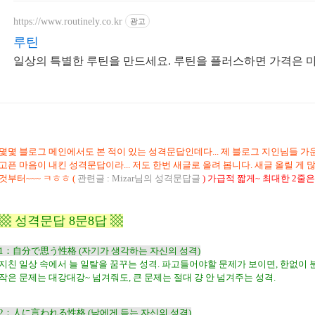
https://www.routinely.co.kr
광고
루틴
일상의 특별한 루틴을 만드세요. 루틴을 플러스하면 가격은 
몇몇 블로그 메인에서도 본 적이 있는 성격문답인데다... 제 블로그 지인님들 가운
고픈 마음이 내킨 성격문답이라... 저도 한번 새글로 올려 봅니다. 새글 올릴 게 
것부터~~~ ㅋㅎㅎ (
관련글 :
Mizar님의 성격문답글
) 가급적 짧게~ 최대한 2줄은 
▩ 성격문답 8문8답 ▩
1：自分で思う性格 (자기가 생각하는 자신의 성격)
지친 일상 속에서 늘 일탈을 꿈꾸는 성격. 파고들어야할 문제가 보이면, 한없이 
작은 문제는 대강대강~ 넘겨줘도, 큰 문제는 절대 걍 안 넘겨주는 성격.
2：人に言われる性格 (남에게 듣는 자신의 성격)