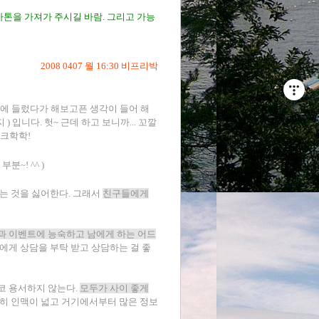
바톤을 가져가 주시길 바람. 그리고 가능
2008 0407 월 16:30 비프리박
그에 들렀다가 해보고픈 생각이 들어 해
지
) 입니다. 헛~ 근데 하고 보니까... 꼬깔
 크학학!
~! ^^ )
는 것을 싫어한다. 그래서
친구들에게
과 이벤트에 능숙하고 남에게 하는 어드
게 상담을 부탁 받고 상담하는 걸 좋
코 용서하지 않는다.
모두가 사이 좋게
히 인맥이 넓고 거기에서부터 많은 정보