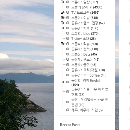
소통1：일상
(327)
오늘의 날씨 ☀
(4335)
TV 프로그램
(1465)
소통2：이슈
(318)
공유2：헬스, 건강
(57)
공유3：차車
(138)
소통3：blog
(275)
Tistory 초대
(28)
소통4：리뷰
(309)
공유4：컴터
(110)
소통5：DsLr
(45)
공유5：핸드폰
(48)
소통6：글귀
(48)
공유6：요리(학원)
(20)
공유7：커피coffee
(10)
공유8 : 영어 English
(104)
공유9：식물 나무 화초 꽃
허브
(17)
공유 : 우리말공부 한글 맞
춤법
(10)
세무, 세무사, 시험
(5)
Recent Posts