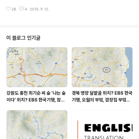
흔히 보는 야생화입니다. 생김새가 국화와 많이 닮아 보여
법. ▩
스위치를 껐다 켰다 해봐도 안 켜지는 하나. 마트에 갔을 때
서 백과사전을 검색하니 '과..
28
4
2015. 9. 12.
55W 형광등을 사온다. 의자를 놓고 올라가 거실등 커버를
벗긴다. 형광등을 바꿔 끼우고 벽의 스위치를 켠다. 문제의
형광등은 여전히 켜지지 않는다. 아. 이러면, 이거, 많이 귀
찮은데. 켜지는 다른 형광등이 있어 급할 건 없다. 형광등을
켜기 위한 의심과 모색을 시작한다. 스위치나 배선 문제는
이 블로그 인기글
아닐 거다. 다른 형광등은 잘 들어오고 있으므로. '안정
기'라고 하는 것이 문제일려나? 형광등 옆에 사각형으로 붙
어있는 녀석. 아파트 관리실(방재실)에 전화를 걸어본다.
집안의 시설 관련 자문을 구할 때 전화하는 곳. 그런 거네.
안정기를..
강원도 홍천 최기순 씨 숲 '나는 숲
경북 영양 달밭골 위치? EBS 한국
이다' 위치? EBS 한국기행, 잠시
기행, 오월의 부엌, 깜장집 부엌은
쉬어갈래요, 나를 부르는 숲, 홍천
따스했네, 영양군 영양읍 달밭골
군 최기순 씨 캠핑장 펜션 어디? /
어디? / 경상북도 영양군 가볼 만
강원도 홍천군 가볼 만한 곳, (구)
한 곳, 영양읍 상원리. KBS 인간극
까르돈, kbs 인간극장
장 임분노미 할머니