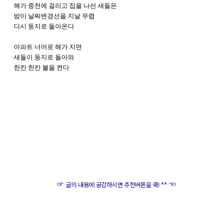
해가 중천에 걸리고 집을 나선 새들은
밤이 날짜변경선을 지날 무렵
다시 둥지로 돌아온다
아파트 너머로 해가 지면
새들이 둥지로 돌아와
한칸 한칸 불을 켠다
tag - 아파트 너머로 해가 지면, 해가 지면, 아파트, 밤, 어둠, 불이 들어온다, 일상, 새, 둥지, 시, 詩,
삶, 날개, 날짜변경선, 불, 한칸, 아파트 한칸, 베가시크릿노트, 베시놋, 스마트폰 카메라, 사진, IM-A
890s, 야경, 아파트 야경
☞
☜
글의 내용에 공감하시면 추천버튼을 쿡! ^^