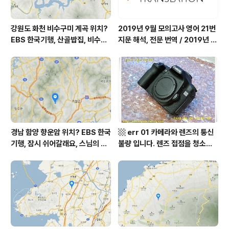
강원도 화천 비수구미 계곡 위치?
2019년 9월 모의고사 영어 21번
EBS 한국기행, 산골밥집, 비수구
지문 해석, 전문 번역 / 2019년 9
미 할매 밥상, 이중일 최길순 씨 부
월 평가원 모의고사 영어 지문 번
부 화천군 비수구미 낙타민박 어
역, 평가원 2019년 고3 9월 영어
디? / 강원도 화천군 가볼 만한 곳
영역 외국어영역 전문 해석, Engli
비수구미 마을, 파로호
sh to Korean translation
경남 함양 향운암 위치? EBS 한국
▩ err 01 카메라와 렌즈의 통신
기행, 잠시 쉬어갈래요, 스님의 어
불량 입니다. 렌즈 접점을 청소하
느 여름날, 함양 향운암 어디? / 경
여 주십시요? (캐논 50D) ▩
상남도 함양군 가볼 만한 곳, 용추
계곡 향운암 명천스님, 덕유산 황
석산 거망산 기백산