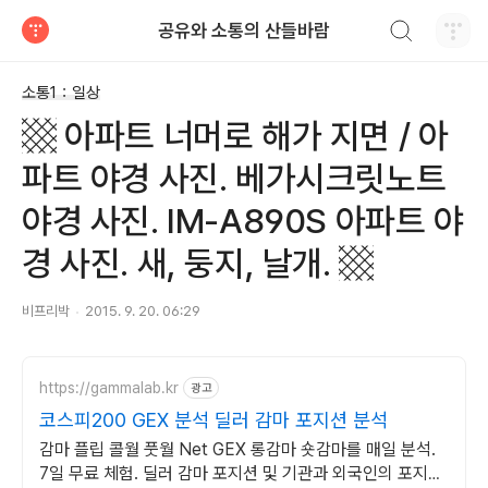
검색하기
공유와 소통의 산들바람
티스토리
소통1：일상
▩ 아파트 너머로 해가 지면 / 아
파트 야경 사진. 베가시크릿노트
야경 사진. IM-A890S 아파트 야
경 사진. 새, 둥지, 날개. ▩
비프리박
2015. 9. 20. 06:29
https://gammalab.kr
광고
코스피200 GEX 분석 딜러 감마 포지션 분석
감마 플립 콜월 풋월 Net GEX 롱감마 숏감마를 매일 분석.
7일 무료 체험. 딜러 감마 포지션 및 기관과 외국인의 포지션