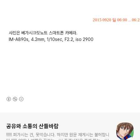
2015 0920 일 06:00 ... 
사진은 베가시크릿노트 스마트폰 카메라.
IM-A890s, 4.2mm, 1/10sec, F2.2, iso 2900
tag - 아파트 너머로 해가 지면, 해가 지면, 아파트, 밤, 어둠, 불이 들어온다, 일상, 새, 둥지, 시, 詩,
삶, 날개, 날짜변경선, 불, 한칸, 아파트 한칸, 베가시크릿노트, 베시놋, 스마트폰 카메라, 사진, IM-A
890s, 야경, 아파트 야경
(새창열림)
로그 정보
공유와 소통의 산들바람
!!!!!! 퍼가시는 건, 못막습니다. 하지만 원문 재게시는 불허합니