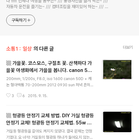
다 !!!!!! 언제나 여행을 꿈꾸는~ /// 풍경사진을 즐겨 찍는~ ///
자동차 운전을 즐기는~ /// 컴터조립을 재미있어 하는~ /// 고
전과 동시대물을 넘나드는~ /// 요리가 은근히 재밌는~ /// 편
식하는 미드가 있는~ /// 사회적 이슈에 발언하는~ 不老巨
구독하기
더보기
소통1：일상
의 다른 글
▩ 가을꽃. 코스모스, 구절초 꽃. 산책하다 가
을꽃 야생화에서 가을을 봅니다. canon 50D
글 내용
+ 캐논 형아백통, 가을꽃 사진. 코스모스 사진,
200mm, 1/200s, F8.0, iso 1600 canon 50D + 캐
구절초 꽃 사진. ▩
논 형아백통 70-200mm 2012 0930 sun 저녁 흔히
보는 코스모스입니다. 저한테만 그런지 모르겠지만 가을을
3
6
2015. 9. 15.
대표하는 꽃입니다. 코스모스를 보면 가을이 오고 있거나
왔거나, 라고 생각합니다. 한두 주 전부터 산책할 때 코스모
스가 눈에 띄었습니다. 낮으론 자외선 지수가 한여름을 방
▩ 형광등 안정기 교체 방법. DIY 거실 형광등
불케 하지만 이미 9월로 접어들었으니 가을이 아니라고도
할 수 없는 시기입니다. 200mm, 1/320s, F8.0, iso 16
안정기 교체! 형광등 안정기 교체법. 55w 형
글 내용
00 canon 50D + 캐논 형아백통 70-200mm 2012 0
광등 안정기 파는 곳. 형광등을 갈아도 안 켜질
거실등 형광등을 갈아도 켜지지 않았다. 결국 문제는 안정
930 sun 저녁 구절초(?) 같습니다. 구절초 꽃 역시 가을에
때 안정기를 의심. 55w 안정기 전선 연결 방
기였다. 요 녀석! 거실등의 형광등 하나가 들어오지 않는다.