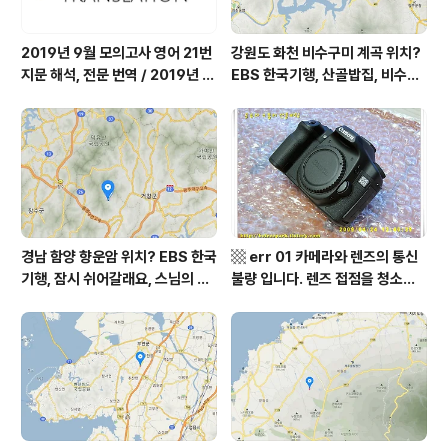
2019년 9월 모의고사 영어 21번
강원도 화천 비수구미 계곡 위치?
지문 해석, 전문 번역 / 2019년 9
EBS 한국기행, 산골밥집, 비수구
월 평가원 모의고사 영어 지문 번
미 할매 밥상, 이중일 최길순 씨 부
역, 평가원 2019년 고3 9월 영어
부 화천군 비수구미 낙타민박 어
영역 외국어영역 전문 해석, Engli
디? / 강원도 화천군 가볼 만한 곳
sh to Korean translation
비수구미 마을, 파로호
경남 함양 향운암 위치? EBS 한국
▩ err 01 카메라와 렌즈의 통신
기행, 잠시 쉬어갈래요, 스님의 어
불량 입니다. 렌즈 접점을 청소하
느 여름날, 함양 향운암 어디? / 경
여 주십시요? (캐논 50D) ▩
상남도 함양군 가볼 만한 곳, 용추
계곡 향운암 명천스님, 덕유산 황
석산 거망산 기백산