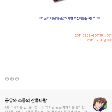
☞
☜
글의 내용에 공감하시면 추천버튼을 쿡! ^^
2011 0203 목 07:10 ... 
2011 0204 금 0
(새창열림)
로그 정보
공유와 소통의 산들바람
!!!!!! 퍼가시는 건, 못막습니다. 하지만 원문 재게시는 불허합니
다 !!!!!! 언제나 여행을 꿈꾸는~ /// 풍경사진을 즐겨 찍는~ ///