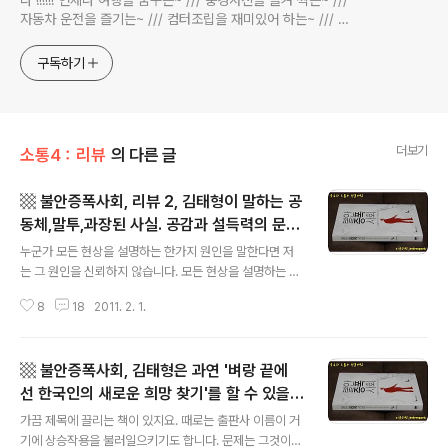
자동차 운전을 즐기는~ /// 컴터조립을 재미있어 하는~ /// 고
전과 동시대물을 넘나드는~ /// 요리가 은근히 재밌는~ /// 편
식하는 미드가 있는~ /// 사회적 이슈에 발언하는~ 不老巨
구독하기
더보기
소통4：리뷰
의 다른 글
▩ 불안증폭사회, 리뷰 2, 김태형이 말하는 공
동체,말투,과장된 사실. 공감과 설득력의 문제.
글 내용
▩
누군가 모든 현상을 설명하는 한가지 원인을 말한다면 저
는 그 원인을 신뢰하지 않습니다. 모든 현상을 설명하는 원
인이라면 그 어떤 현상도 설명하지 못합니다. 모든 사람의
8
18
2011. 2. 1.
친구가 그 누구에게도 친구가 되지 못하는 것과 다르지 않
습니다. 김태형, 불안증폭사회：벼랑 끝에 선 한국인의 새
로운 희망 찾기, 위즈덤하우스, 2010. * 본문 294쪽, 총 3
▩ 불안증폭사회, 김태형은 과연 '벼랑 끝에
07쪽. 저 역시 자본에 의해 강요되어 온 신자유주의 시스
템에는 반대하지만 이 책에서 말하는 바와 같은 '모든 것이
선 한국인의 새로운 희망 찾기'를 할 수 있을
글 내용
신자유주의 때문'라고는 생각하지 않습니다. 신자유주의로
까. ▩
가끔 제목에 끌리는 책이 있지요. 때로는 출판사 이름이 거
우리 모두 행복해질 수 있다는 말을 신뢰하지 않는 것처럼
기에 상승작용을 불러일으키기도 합니다. 문제는 그것이