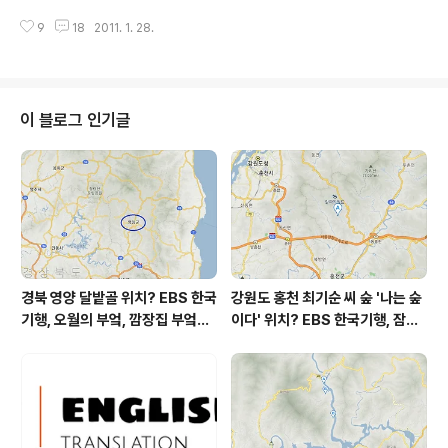
신자유주의 때문에 우리 모두 불행해지고 있다는 말도 믿
'비극'을 부르는 경우가 있다는 것이겠죠. 끌림과 상승작용
기 어렵습니다. 신자유주의가 (이 책에서 말하는 것처럼)
9
18
2011. 1. 28.
이 클수록 배신감은 더욱 크게 느껴집니다. 책 제목이 책 내
사회를, 사회적 집단심리를..
용을 보장하는 것이 아니고 출판사가 저자를 보증하는 것
도 아닐테니까요. 이 책이 바로 그랬습니다. 김태형, 불안증
폭사회：벼랑 끝에 선 한국인의 새로운 희망 찾기, 위즈덤
하우스, 2010. * 본문 294쪽, 총 307쪽. 2010년 1월 2
이 블로그 인기글
2일(토)부터 24일(월)까지 읽었습니다. 정확히 말하자면
24일(월)에 읽는 것을 그만두었습니다. 더 이상 읽기가 힘
들어서 말이죠. 내용이 어려운 것은 아니었습니다. 저자의
논지와 글 전개 방식이 읽어내기 힘들었습니다. 23일(일)
까지만 읽고 ..
경북 영양 달밭골 위치? EBS 한국
강원도 홍천 최기순 씨 숲 '나는 숲
기행, 오월의 부엌, 깜장집 부엌은
이다' 위치? EBS 한국기행, 잠시
따스했네, 영양군 영양읍 달밭골
쉬어갈래요, 나를 부르는 숲, 홍천
어디? / 경상북도 영양군 가볼 만
군 최기순 씨 캠핑장 펜션 어디? /
한 곳, 영양읍 상원리. KBS 인간극
강원도 홍천군 가볼 만한 곳, (구)
장 임분노미 할머니
까르돈, kbs 인간극장