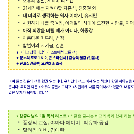
소유의 종말, 제레미 리프킨
21세기에는 지켜야할 자존심, 진중권 외
내 머리로 생각하는 역사 이야기, 유시민
시원하게 나를 죽여라, 이덕일의 시대에 도전한 사람들, 이
아직 희망을 버릴 때가 아니다, 하종강
아름다운 마무리, 법정
밥벌이의 지겨움, 김훈
( 그리고 참좋다님의 리스트에서 고른 책 )
+ 분노의 포도 1 & 2, 존 스타인벡 | 김승욱 옮김 (민음사)
+ 진보집권플랜, 오연호 & 조국
아껴 읽는 김훈의 책을 한권 읽습니다. 유시민의 책도 아껴 읽는 책인데 한권 끼워넣을 
쁩니다. 묵직한 책은 <소유의 종말> 그리고 <시원하게 나를 죽여라>가 있군요. 내용
일단 무게가 묵직합니다. ^^
< 참좋다님의 2월 독서 리스트 >
* 굵은 글씨는 비프리박과 함께 하는 
풍장의 교실, 야마다 에이미 | 박유하 옮김
달려라 아비, 김애란