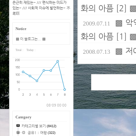
은근히 재밌는~ /// 편식하는 미드가
화의 아픔 [2] 
있는~ /// 사회적 이슈에 발언하는~ 不
老巨
▩ 악
2009.07.11
Notice
화의 아픔 [1] 
▩ 이 블로그는... ▩
▩ 저
Total :
Today :
2008.07.13
08-09 00:00
Category
카테고리별 보기
(8412)
공유1：여행
(322)