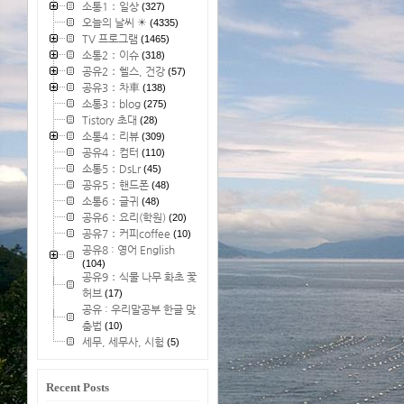
소통1：일상
(327)
오늘의 날씨 ☀
(4335)
TV 프로그램
(1465)
소통2：이슈
(318)
공유2：헬스, 건강
(57)
공유3：차車
(138)
소통3：blog
(275)
Tistory 초대
(28)
소통4：리뷰
(309)
공유4：컴터
(110)
소통5：DsLr
(45)
공유5：핸드폰
(48)
소통6：글귀
(48)
공유6：요리(학원)
(20)
공유7：커피coffee
(10)
공유8 : 영어 English
(104)
공유9：식물 나무 화초 꽃
허브
(17)
공유 : 우리말공부 한글 맞
춤법
(10)
세무, 세무사, 시험
(5)
Recent Posts