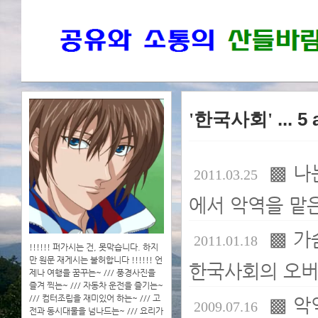
'한국사회'
... 5
▩ 나
2011.03.25
에서 악역을 맡은
▩ 가
2011.01.18
!!!!!! 퍼가시는 건, 못막습니다. 하지
만 원문 재게시는 불허합니다 !!!!!! 언
한국사회의 오버
제나 여행을 꿈꾸는~ /// 풍경사진을
즐겨 찍는~ /// 자동차 운전을 즐기는~
/// 컴터조립을 재미있어 하는~ /// 고
▩ 악
2009.07.16
전과 동시대물을 넘나드는~ /// 요리가