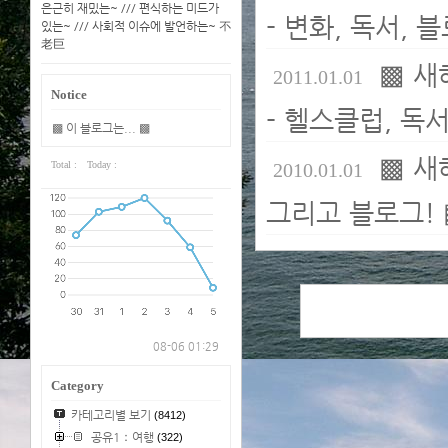
은근히 재밌는~ /// 편식하는 미드가
- 변화, 독서, 
있는~ /// 사회적 이슈에 발언하는~ 不
老巨
▩ 새
2011.01.01
Notice
- 헬스클럽, 독서,
▩ 이 블로그는... ▩
▩ 새해
Total :
Today :
2010.01.01
그리고 블로그!
08-06 01:29
Category
카테고리별 보기
(8412)
공유1：여행
(322)