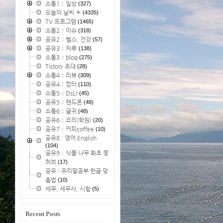
소통1：일상
(327)
오늘의 날씨 ☀
(4335)
TV 프로그램
(1465)
소통2：이슈
(318)
공유2：헬스, 건강
(57)
공유3：차車
(138)
소통3：blog
(275)
Tistory 초대
(28)
소통4：리뷰
(309)
공유4：컴터
(110)
소통5：DsLr
(45)
공유5：핸드폰
(48)
소통6：글귀
(48)
공유6：요리(학원)
(20)
공유7：커피coffee
(10)
공유8 : 영어 English
(104)
공유9：식물 나무 화초 꽃
허브
(17)
공유 : 우리말공부 한글 맞
춤법
(10)
세무, 세무사, 시험
(5)
Recent Posts