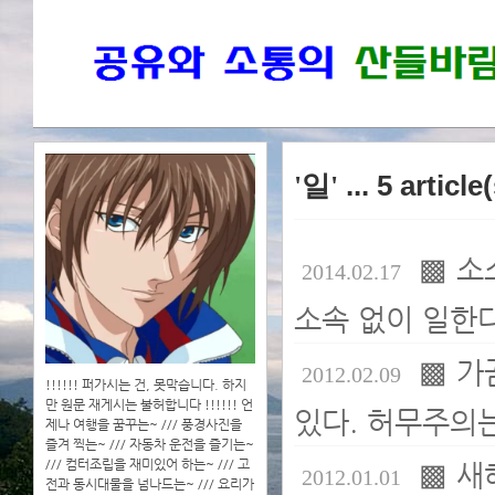
'일'
... 5 articl
▩ 소
2014.02.17
소속 없이 일한다
▩ 가
2012.02.09
!!!!!! 퍼가시는 건, 못막습니다. 하지
만 원문 재게시는 불허합니다 !!!!!! 언
있다. 허무주의는
제나 여행을 꿈꾸는~ /// 풍경사진을
즐겨 찍는~ /// 자동차 운전을 즐기는~
/// 컴터조립을 재미있어 하는~ /// 고
▩ 새
2012.01.01
전과 동시대물을 넘나드는~ /// 요리가