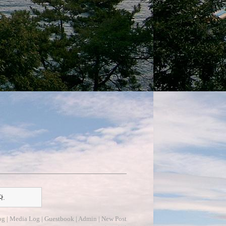
다.
og
|
Media Log
|
Guestbook
|
Admin
|
New Post