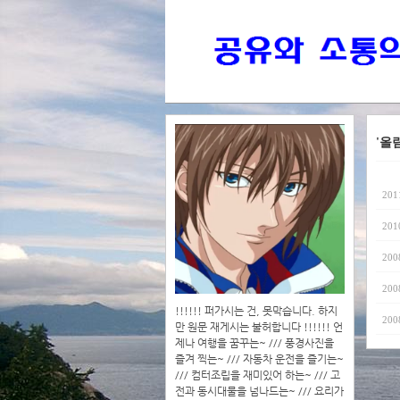
'올
201
201
200
200
!!!!!! 퍼가시는 건, 못막습니다. 하지
200
만 원문 재게시는 불허합니다 !!!!!! 언
제나 여행을 꿈꾸는~ /// 풍경사진을
즐겨 찍는~ /// 자동차 운전을 즐기는~
/// 컴터조립을 재미있어 하는~ /// 고
전과 동시대물을 넘나드는~ /// 요리가