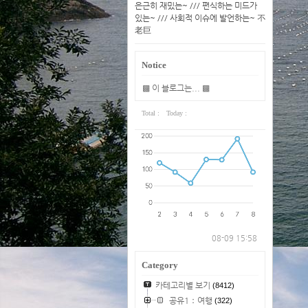
은근히 재밌는~ /// 편식하는 미드가
있는~ /// 사회적 이슈에 발언하는~ 不
老巨
Notice
▩ 이 블로그는... ▩
Total :
Today :
08-09 15:58
Category
카테고리별 보기
(8412)
공유1：여행
(322)