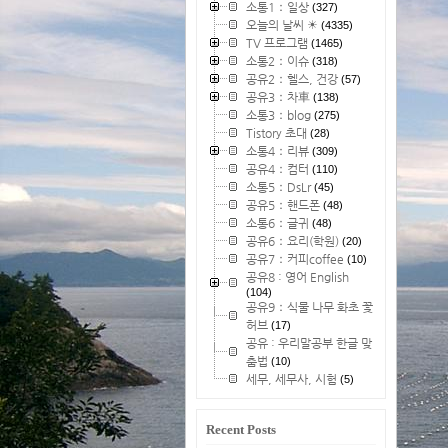
소통1：일상
(327)
오늘의 날씨 ☀
(4335)
TV 프로그램
(1465)
소통2：이슈
(318)
공유2：헬스, 건강
(57)
공유3：차車
(138)
소통3：blog
(275)
Tistory 초대
(28)
소통4：리뷰
(309)
공유4：컴터
(110)
소통5：DsLr
(45)
공유5：핸드폰
(48)
소통6：글귀
(48)
공유6：요리(학원)
(20)
공유7：커피coffee
(10)
공유8 : 영어 English
(104)
공유9：식물 나무 화초 꽃
허브
(17)
공유 : 우리말공부 한글 맞
춤법
(10)
세무, 세무사, 시험
(5)
Recent Posts