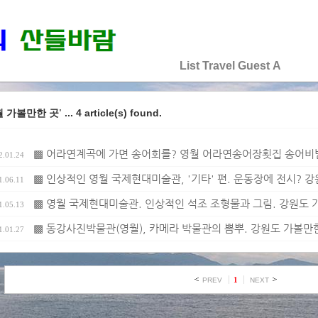
♡♡♡♡♡
List
Travel
Guest
A
... 4 article(s) found.
월 가볼만한 곳'
▩ 어라연계곡에 가면 송어회를? 영월 어라연송어장횟집 송어비빔
2.01.24
▩ 인상적인 영월 국제현대미술관, '기타' 편. 운동장에 전시? 강
1.06.11
▩ 영월 국제현대미술관. 인상적인 석조 조형물과 그림. 강원도 가
1.05.13
▩ 동강사진박물관(영월), 카메라 박물관의 뽐뿌. 강원도 가볼만한 
1.01.27
1
PREV
NEXT