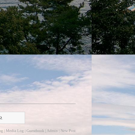
다.
og
|
Media Log
|
Guestbook
|
Admin
|
New Post