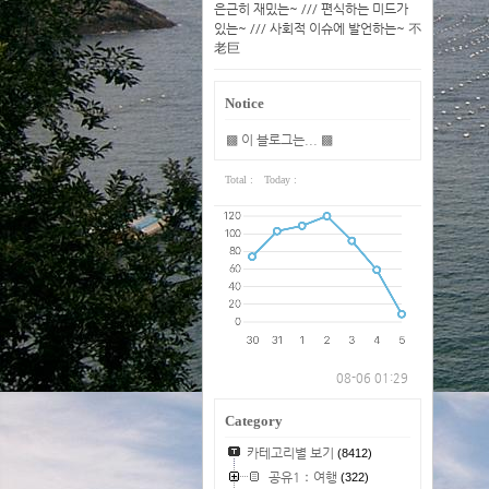
은근히 재밌는~ /// 편식하는 미드가
있는~ /// 사회적 이슈에 발언하는~ 不
老巨
Notice
▩ 이 블로그는... ▩
Total :
Today :
08-06 01:29
Category
카테고리별 보기
(8412)
공유1：여행
(322)