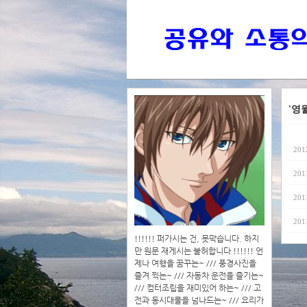
'영
201
201
201
201
!!!!!! 퍼가시는 건, 못막습니다. 하지
만 원문 재게시는 불허합니다 !!!!!! 언
제나 여행을 꿈꾸는~ /// 풍경사진을
즐겨 찍는~ /// 자동차 운전을 즐기는~
/// 컴터조립을 재미있어 하는~ /// 고
전과 동시대물을 넘나드는~ /// 요리가