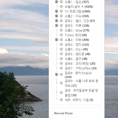
소통1：일상
(327)
오늘의 날씨 ☀
(4335)
TV 프로그램
(1465)
소통2：이슈
(318)
공유2：헬스, 건강
(57)
공유3：차車
(138)
소통3：blog
(275)
Tistory 초대
(28)
소통4：리뷰
(309)
공유4：컴터
(110)
소통5：DsLr
(45)
공유5：핸드폰
(48)
소통6：글귀
(48)
공유6：요리(학원)
(20)
공유7：커피coffee
(10)
공유8 : 영어 English
(104)
공유9：식물 나무 화초 꽃
허브
(17)
공유 : 우리말공부 한글 맞
춤법
(10)
세무, 세무사, 시험
(5)
Recent Posts