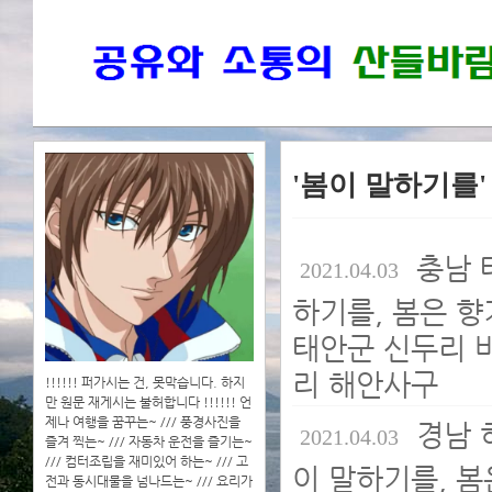
'봄이 말하기를
충남 
2021.04.03
하기를, 봄은 향
태안군 신두리 바
리 해안사구
!!!!!! 퍼가시는 건, 못막습니다. 하지
만 원문 재게시는 불허합니다 !!!!!! 언
제나 여행을 꿈꾸는~ /// 풍경사진을
경남 
2021.04.03
즐겨 찍는~ /// 자동차 운전을 즐기는~
/// 컴터조립을 재미있어 하는~ /// 고
이 말하기를, 봄
전과 동시대물을 넘나드는~ /// 요리가