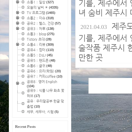
기를, 제주에서 
소통1：일상
(327)
오늘의 날씨 ☀
(4335)
녀 숨비 제주시 
TV 프로그램
(1465)
소통2：이슈
(318)
공유2：헬스, 건강
(57)
제주도
2021.04.03
공유3：차車
(138)
소통3：blog
(275)
기를, 제주에서 
Tistory 초대
(28)
소통4：리뷰
(309)
술작품 제주시 한
공유4：컴터
(110)
만한 곳
소통5：DsLr
(45)
공유5：핸드폰
(48)
소통6：글귀
(48)
공유6：요리(학원)
(20)
공유7：커피coffee
(10)
공유8 : 영어 English
(104)
공유9：식물 나무 화초 꽃
허브
(17)
공유 : 우리말공부 한글 맞
춤법
(10)
세무, 세무사, 시험
(5)
Recent Posts