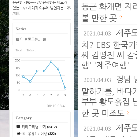
은근히 재밌는~ /// 편식하는 미드가
동군 화개면 지리
있는~ /// 사회적 이슈에 발언하는~ 不
老巨
볼 만한 곳
2
Notice
제주도
2021.04.03
▩ 이 블로그는... ▩
치? EBS 한국
Total :
Today :
씨 김평진 씨 감
행' '제주여행'
경남 
2021.04.03
말하기를, 바다가
부부 황토흙집 남
08-10 08:41
한 곳 미조도
2
Category
제주도
카테고리별 보기
(8412)
2021.04.03
공유1：여행
(322)