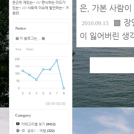
은근히 재밌는~ /// 편식하는 미드가
은, 가본 사람이
있는~ /// 사회적 이슈에 발언하는~ 不
老巨
▩ 장
2010.09.15
Notice
이 잃어버린 생각
▩ 이 블로그는... ▩
Total :
Today :
08-09 00:00
Category
카테고리별 보기
(8412)
공유1：여행
(322)