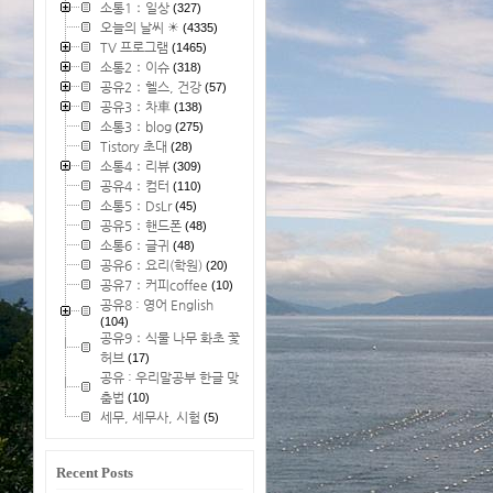
소통1：일상
(327)
오늘의 날씨 ☀
(4335)
TV 프로그램
(1465)
소통2：이슈
(318)
공유2：헬스, 건강
(57)
공유3：차車
(138)
소통3：blog
(275)
Tistory 초대
(28)
소통4：리뷰
(309)
공유4：컴터
(110)
소통5：DsLr
(45)
공유5：핸드폰
(48)
소통6：글귀
(48)
공유6：요리(학원)
(20)
공유7：커피coffee
(10)
공유8 : 영어 English
(104)
공유9：식물 나무 화초 꽃
허브
(17)
공유 : 우리말공부 한글 맞
춤법
(10)
세무, 세무사, 시험
(5)
Recent Posts