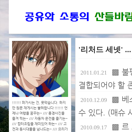
'리처드 세넷'
..
▩ 불
2011.01.21
결합되어야 할 존중
▩ 베
2010.12.09
!!!!!! 퍼가시는 건, 못막습니다. 하지
만 원문 재게시는 불허합니다 !!!!!! 언
수 있다. (매슈 
제나 여행을 꿈꾸는~ /// 풍경사진을
즐겨 찍는~ /// 자동차 운전을 즐기는~
/// 컴터조립을 재미있어 하는~ /// 고
▩ 르
2010.09.17
전과 동시대물을 넘나드는~ /// 요리가