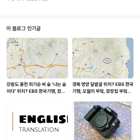
어제와 같은 최저기온이고 어제보다 4도 높은 최고기온입
니다 아침에 최저기온 영상 26도이고 낮에 최고기온 영상
33도입니다 오전 0시 - 7시 하루 중 최저기온이고 낮 14
시 하루 중 최고기온입니다 * 눈비 올 확률은 위 이미지에
서 시간별 기상 상태 참조 대기상황 공기질은어제초미세
이 블로그 인기글
먼지 좋음 = 2 ㎍/m³ 미세먼지는 좋음 = 11 ㎍/m³황사
는 보통 = 10 ㎍/m³ 자외선 (오후) = 보통오늘초미세먼
지 좋음 = 4 ㎍/m³ 미세먼지는 좋음 = 25 ㎍/m³황사는
보통 = 9 ㎍/m³ 자외선 (오후) = 보통 대기상태는..
강원도 홍천 최기순 씨 숲 '나는 숲
경북 영양 달밭골 위치? EBS 한국
이다' 위치? EBS 한국기행, 잠시
기행, 오월의 부엌, 깜장집 부엌은
쉬어갈래요, 나를 부르는 숲, 홍천
따스했네, 영양군 영양읍 달밭골
군 최기순 씨 캠핑장 펜션 어디? /
어디? / 경상북도 영양군 가볼 만
강원도 홍천군 가볼 만한 곳, (구)
한 곳, 영양읍 상원리. KBS 인간극
까르돈, kbs 인간극장
장 임분노미 할머니