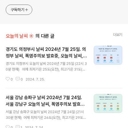
전과 동시대물을 넘나드는~ /// 요리가 은근히 재밌는~ /// 편
식하는 미드가 있는~ /// 사회적 이슈에 발언하는~ 不老巨
구독하기
더보기
오늘의 날씨 ☀
의 다른 글
경기도 의정부시 날씨 2024년 7월 25일. 의
정부 날씨, 폭염주의보 발효중, 오늘의 날씨,
글 내용
오늘 날씨, 2024 0725, 초미세먼지, 미세먼
경기도 의정부시 오늘의 날씨 2024년 7월 25일 (22시 3
지, 황사, 자외선
0분 현재) 어제 최저기온 25도(오전), 최고기온 31도(오
후) 오늘 최저기온 25도(오전), 최고기온 32도(오후) 어
0
0
2024. 7. 25.
제와 같은 최저기온이고 어제보다 1도 높은 최고기온입니
다 아침에 최저기온 영상 27도이고 낮에 최고기온 영상 3
2도입니다 오전 2시 - 4시 하루 중 최저기온이고 낮 14시
서울 강남 송파구 날씨 2024년 7월 24일.
하루 중 최고기온입니다 * 눈비 올 확률은 위 이미지에
서 시간별 기상 상태 참조 대기상황 공기질은어제 초미세
서울 강남구 오늘의 날씨, 폭염주의보 발효중,
글 내용
먼지 좋음 = 4 ㎍/m³ 미세먼지는 좋음 = 12 ㎍/m³황사
오늘 날씨, 2024 0724, 초미세먼지, 미세먼
서울 강남 송파구 오늘의 날씨 2024년 7월 24일 (21시
는 보통 = 9 ㎍/m³ 자외선 (오후) = 보통 오늘 초미세먼
지, 황사, 자외선
30분 현재) 어제 최저기온 26도(오전), 최고기온 29도
지 좋음 = 9 ㎍/m³ 미세먼지는 좋음 = 19 ㎍/m³황사는
(오후) 오늘 최저기온 26도(오전), 최고기온 33도(오후)
보통 = 12 ㎍/m³ ( 경기 지역 평균 )..
0
1
2024. 7. 24.