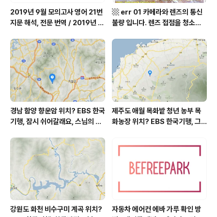
2019년 9월 모의고사 영어 21번
▩ err 01 카메라와 렌즈의 통신
지문 해석, 전문 번역 / 2019년 9
불량 입니다. 렌즈 접점을 청소하
월 평가원 모의고사 영어 지문 번
여 주십시요? (캐논 50D) ▩
역, 평가원 2019년 고3 9월 영어
영역 외국어영역 전문 해석, Engli
sh to Korean translation
경남 함양 향운암 위치? EBS 한국
제주도 애월 목화밭 청년 농부 목
기행, 잠시 쉬어갈래요, 스님의 어
화농장 위치? EBS 한국기행, 그
느 여름날, 함양 향운암 어디? / 경
인생 탐나도다 제주, 목화오름 그
상남도 함양군 가볼 만한 곳, 용추
사나이, 애월읍 어음리 정보람 씨
계곡 향운암 명천스님, 덕유산 황
목화 재배 '목화오름' 목화농장 어
석산 거망산 기백산
디? / 제주도 가볼 만한 곳
강원도 화천 비수구미 계곡 위치?
자동차 에어컨 에바 가루 확인 방