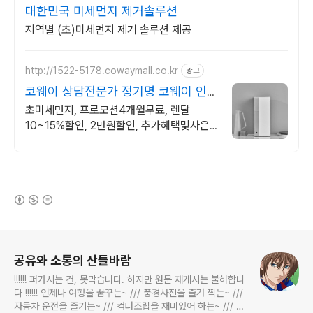
대한민국 미세먼지 제거솔루션
지역별 (초)미세먼지 제거 솔루션 제공
http://1522-5178.cowaymall.co.kr
광고
코웨이 상담전문가 정기명 코웨이 인증
점
초미세먼지, 프로모션4개월무료, 렌탈
10~15%할인, 2만원할인, 추가혜택및사은
품
(새창열림)
로그 정보
공유와 소통의 산들바람
!!!!!! 퍼가시는 건, 못막습니다. 하지만 원문 재게시는 불허합니
다 !!!!!! 언제나 여행을 꿈꾸는~ /// 풍경사진을 즐겨 찍는~ ///
자동차 운전을 즐기는~ /// 컴터조립을 재미있어 하는~ /// 고