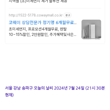
지역별 (초)미세먼지 제거 솔루션 제공
http://1522-5178.cowaymall.co.kr
광고
코웨이 상담전문가 정기명 6개월무료,
추가많은혜택
초미세먼지, 프로모션4개월무료, 렌탈
10~15%할인, 2만원할인, 추가혜택및사은
품
서울 강남 송파구 오늘의 날씨 2024년 7월 24일 (21시 30분
현재)