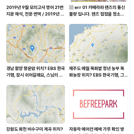
2019년 9월 모의고사 영어 21번
▩ err 01 카메라와 렌즈의 통신
지문 해석, 전문 번역 / 2019년 9
불량 입니다. 렌즈 접점을 청소하
월 평가원 모의고사 영어 지문 번
여 주십시요? (캐논 50D) ▩
역, 평가원 2019년 고3 9월 영어
영역 외국어영역 전문 해석, Engli
sh to Korean translation
경남 함양 향운암 위치? EBS 한국
제주도 애월 목화밭 청년 농부 목
기행, 잠시 쉬어갈래요, 스님의 어
화농장 위치? EBS 한국기행, 그
느 여름날, 함양 향운암 어디? / 경
인생 탐나도다 제주, 목화오름 그
상남도 함양군 가볼 만한 곳, 용추
사나이, 애월읍 어음리 정보람 씨
계곡 향운암 명천스님, 덕유산 황
목화 재배 '목화오름' 목화농장 어
석산 거망산 기백산
디? / 제주도 가볼 만한 곳
강원도 화천 비수구미 계곡 위치?
자동차 에어컨 에바 가루 확인 방