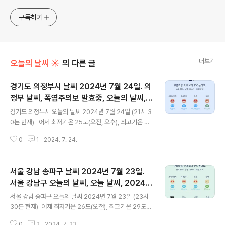
전과 동시대물을 넘나드는~ /// 요리가 은근히 재밌는~ /// 편
식하는 미드가 있는~ /// 사회적 이슈에 발언하는~ 不老巨
구독하기
더보기
오늘의 날씨 ☀
의 다른 글
경기도 의정부시 날씨 2024년 7월 24일. 의
정부 날씨, 폭염주의보 발효중, 오늘의 날씨,
글 내용
오늘 날씨, 2024 0724, 초미세먼지, 미세먼
경기도 의정부시 오늘의 날씨 2024년 7월 24일 (21시 3
지, 황사, 자외선
0분 현재) 어제 최저기온 25도(오전, 오후), 최고기온 28
도(오후) 오늘 최저기온 25도(오전), 최고기온 31도(오후)
0
1
2024. 7. 24.
어제와 같은 최저기온이고 어제보다 3도 높은 최고기온입
니다 아침에 최저기온 영상 25도이고 낮에 최고기온 영상
31도입니다 오전 0시 - 6시 하루 중 최저기온이고 낮 12
서울 강남 송파구 날씨 2024년 7월 23일.
시 - 15시 하루 중 최고기온입니다 * 눈비 올 확률은 위 이
미지에서 시간별 기상 상태 참조 대기상황 공기질은어제
서울 강남구 오늘의 날씨, 오늘 날씨, 2024 0
글 내용
초미세먼지 좋음 = 8 ㎍/m³ 미세먼지는 좋음 = 18 ㎍/
723, 초미세먼지, 미세먼지, 황사, 자외선
서울 강남 송파구 오늘의 날씨 2024년 7월 23일 (23시
m³황사는 보통 = 10 ㎍/m³ 자외선 (오후) = 보통 오늘
30분 현재) 어제 최저기온 26도(오전), 최고기온 29도
초미세먼지 좋음 = 4 ㎍/m³ 미세먼지는 좋음 = 12 ㎍/
(오후) 오늘 최저기온 26도(오전), 최고기온 29도(오후)
m³황사는 보통 = 9 ㎍/m³ 자외..
0
2
2024. 7. 23.