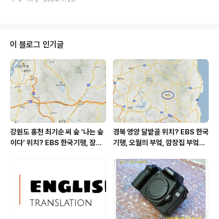
어제와 같은 최저기온이고 어제와 같은 최고기온입니다 아
침에 최저기온 영상 27도이고 낮에 최고기온 영상 29도입
니다 오전 2시 - 5시 하루 중 최저기온이고 낮 15시 하루
중 최고기온입니다 * 눈비 올 확률은 위 이미지에서 시간
별 기상 상태 참조 대기상황 공기질은어제초미세먼지 좋
이 블로그 인기글
음 = 2 ㎍/m³ 미세먼지는 좋음 = 10 ㎍/m³황사는 보
통 = 8 ㎍/m³ ( 경기 지역 평균 )자외선 (오후) = 보통오
늘초미세먼지 좋음 = 2 ㎍/m³ 미세먼지는 좋음 = 11 ㎍/
m³황사는 보통 = 10 ㎍/m³ 자외선 (오후) = ..
강원도 홍천 최기순 씨 숲 '나는 숲
경북 영양 달밭골 위치? EBS 한국
이다' 위치? EBS 한국기행, 잠시
기행, 오월의 부엌, 깜장집 부엌은
쉬어갈래요, 나를 부르는 숲, 홍천
따스했네, 영양군 영양읍 달밭골
군 최기순 씨 캠핑장 펜션 어디? /
어디? / 경상북도 영양군 가볼 만
강원도 홍천군 가볼 만한 곳, (구)
한 곳, 영양읍 상원리. KBS 인간극
까르돈, kbs 인간극장
장 임분노미 할머니