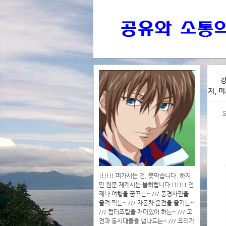
>>>
경
지, 
>>>>
!!!!!! 퍼가시는 건, 못막습니다. 하지
만 원문 재게시는 불허합니다 !!!!!! 언
제나 여행을 꿈꾸는~ /// 풍경사진을
즐겨 찍는~ /// 자동차 운전을 즐기는~
/// 컴터조립을 재미있어 하는~ /// 고
전과 동시대물을 넘나드는~ /// 요리가