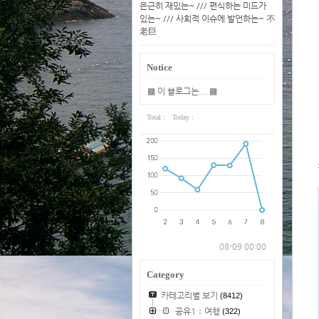
은근히 재밌는~ /// 편식하는 미드가
있는~ /// 사회적 이슈에 발언하는~ 不
老巨
Notice
▩ 이 블로그는... ▩
Total :
Today :
08-09 00:00
Category
카테고리별 보기
(8412)
공유1：여행
(322)