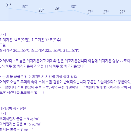
어제
최저기온 24도(오전), 최고기온 32도(오후)
오늘
최저기온 26도(오전), 최고기온 32도(오전), 31도(오후)
어제보다 2도 높은 최저기온이고 어제와 같은 최고기온입니다 아침에 최저기온 영상 27도이고 
5시 하루 중 최저기온이고 오전 11시 하루 중 최고기온입니다
* 눈비 올 확률은 위 이미지에서 시간별 기상 상태 참조
어제도 오늘도 무더위 속에 소위 스콜 현상이 반복되었습니다 구름낀 하늘이었다가 땡볕이었
가 내립니다 스콜 현상이 주로 오후, 저녁 무렵에 일어난다고 하는데 현재 한국에서는 딱히 시
오후 시간대를 포함하긴 합니다
대기상황 공기질은
어제
초미세먼지 좋음 = 9 ㎍/m³
미세먼지는 좋음 = 15 ㎍/m³
황사는 보통 = 8 ㎍/m³