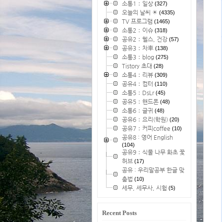
소통1：일상
(327)
오늘의 날씨 ☀
(4335)
TV 프로그램
(1465)
소통2：이슈
(318)
공유2：헬스, 건강
(57)
공유3：차車
(138)
소통3：blog
(275)
Tistory 초대
(28)
소통4：리뷰
(309)
공유4：컴터
(110)
소통5：DsLr
(45)
공유5：핸드폰
(48)
소통6：글귀
(48)
공유6：요리(학원)
(20)
공유7：커피coffee
(10)
공유8 : 영어 English
(104)
공유9：식물 나무 화초 꽃
허브
(17)
공유 : 우리말공부 한글 맞
춤법
(10)
세무, 세무사, 시험
(5)
Recent Posts