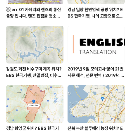
▩ err 01 카메라와 렌즈의 통신
경남 밀양 천연염색 공방 위치? E
불량 입니다. 렌즈 접점을 청소하
BS 한국기행, 나의 고향으로 오라,
여 주십시요? (캐논 50D) ▩
밀양에 살고 지고, 밀양시 단장면
자연 염색 하수영 씨 '섬유공방 너
울' = 마을미술 너울, 캘리그래피
조덕현 씨 가가협동조합
강원도 화천 비수구미 계곡 위치?
2019년 9월 모의고사 영어 21번
EBS 한국기행, 산골밥집, 비수구
지문 해석, 전문 번역 / 2019년 9
미 할매 밥상, 이중일 최길순 씨 부
월 평가원 모의고사 영어 지문 번
부 화천군 비수구미 낙타민박 어
역, 평가원 2019년 고3 9월 영어
디? / 강원도 화천군 가볼 만한 곳
영역 외국어영역 전문 해석, Engli
비수구미 마을, 파로호
sh to Korean translation
경남 함양군 위치? EBS 한국기
전북 부안 블루베리 농장 위치? E