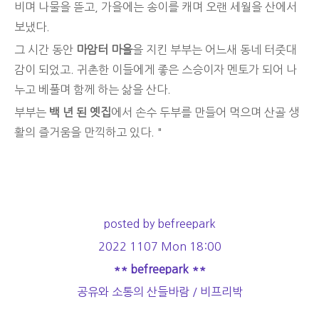
비며 나물을 뜯고, 가을에는 송이를 캐며 오랜 세월을 산에서
보냈다.
그 시간 동안
마암터 마을
을 지킨 부부는 어느새 동네 터줏대
감이 되었고. 귀촌한 이들에게 좋은 스승이자 멘토가 되어 나
누고 베풀며 함께 하는 삶을 산다.
부부는
백 년 된 옛집
에서 손수 두부를 만들어 먹으며 산골 생
활의 즐거움을 만끽하고 있다. "
posted by befreepark
2022 1107 Mon 18:00
** befreepark **
공유와 소통의 산들바람 / 비프리박