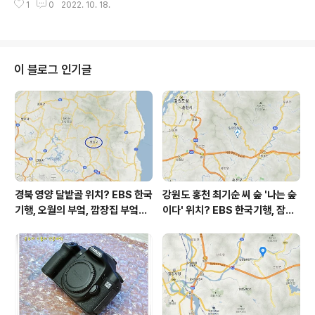
라 나 있는 '걷기 위한 길'을 ..
1
0
2022. 10. 18.
수원을 하고 계신데요. 2만 4천 평의 과수원, 3대 가족으
로 매체에 소개된 바 있네요. 과수원 상호는 '수농원' 이라
고합니다. 영광 수농원 주소 : 전라남도 영광군 대마면 고성
산길2길 48-28 (지번) 전남 영광군 대마면 성산리 281-
3 * 블로그 내 한국기행 관련 작성글 보기 = befreepar
이 블로그 인기글
k.tistory.com/EBS 한국기행 아래 지도에서 표시된 곳이
전남 영광군 박이준 씨 부부의 태추단감 과수원 수농원 위
치입니다. 지도 우측 상단에 고창군청이, 지도 좌측 하단에
영광군..
경북 영양 달밭골 위치? EBS 한국
강원도 홍천 최기순 씨 숲 '나는 숲
기행, 오월의 부엌, 깜장집 부엌은
이다' 위치? EBS 한국기행, 잠시
따스했네, 영양군 영양읍 달밭골
쉬어갈래요, 나를 부르는 숲, 홍천
어디? / 경상북도 영양군 가볼 만
군 최기순 씨 캠핑장 펜션 어디? /
한 곳, 영양읍 상원리. KBS 인간극
강원도 홍천군 가볼 만한 곳, (구)
장 임분노미 할머니
까르돈, kbs 인간극장