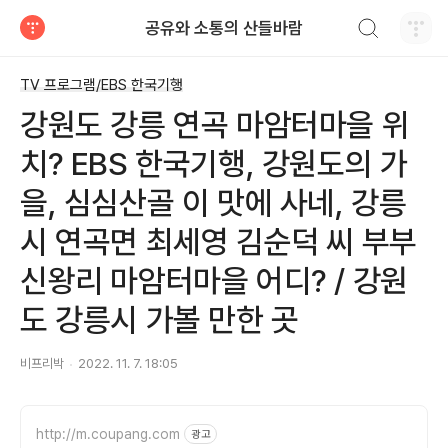
검색하기
공유와 소통의 산들바람
티스토리
TV 프로그램/EBS 한국기행
강원도 강릉 연곡 마암터마을 위
치? EBS 한국기행, 강원도의 가
을, 심심산골 이 맛에 사네, 강릉
시 연곡면 최세영 김순덕 씨 부부
신왕리 마암터마을 어디? / 강원
도 강릉시 가볼 만한 곳
비프리박
2022. 11. 7. 18:05
http://m.coupang.com
광고