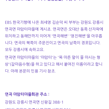
EBS 한국기행에 나온 최세영 김순덕 씨 부부는 강원도 강릉시
연곡면 마암터마을에 계시죠. 연곡면은 오대산 동쪽 산자락에
위치하고 동해안까지 이어져 '연곡해변' '영진해변'을 아우릅
니다. 연곡의 북쪽이 주문진이고 연곡의 남쪽이 경포입니다.
모두 강릉시에 속하고요.
연곡면 마암터마을의 '마암터'는 '목 마른 말이 물 마시는 형
상'(갈마음수형)을 하고 있다고 해서 붙여진 이름이라고 합니
다. 아래 본문의 인용 기사 참조.
연곡 마암터마을회관 주소 :
강원도 강릉시 연곡면 신왕길 388-1