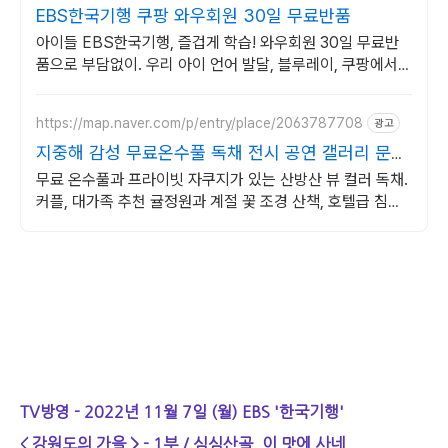
EBS한국기행 쿠팡 와우회원 30일 무료반품
아이들 EBS한국기행, 즐겁게 학습! 와우회원 30일 무료반
품으로 부담없이. 우리 아이 언어 발달, 블루레이, 쿠팡에서
학습 콘텐츠를 시작하세요.
https://map.naver.com/p/entry/place/2063787708
광고
지중해 감성 무료온수풀 독채 전시 공연 갤러리 문화
공간
무료 온수풀과 프라이빗 자쿠지가 있는 산방산 뷰 컬러 독채.
커플, 대가족 추천 귤정원과 계절 꽃 조경 산책, 호텔급 침구
로 푹 쉬는 제주 감성 빌리지 독채.
TV방영 - 2022년 11월 7일 (월) EBS '한국기행'
< 강원도의 가을 > - 1부 / 심심산골, 이 맛에 사네