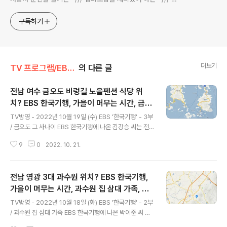
전과 동시대물을 넘나드는~ /// 요리가 은근히 재밌는~ /// 편
식하는 미드가 있는~ /// 사회적 이슈에 발언하는~ 不老巨
구독하기
더보기
TV 프로그램/EBS 한국기행
의 다른 글
전남 여수 금오도 비렁길 노을펜션 식당 위
치? EBS 한국기행, 가을이 머무는 시간, 금오
글 내용
도 그 사나이, 여수시 남면 금오도 김강승 씨
TV방영 - 2022년 10월 19일 (수) EBS '한국기행' - 3부
노을펜션 어디? / 전라남도 여수시 가볼 만한
/ 금오도 그 사나이 EBS 한국기행에 나온 김강승 씨는 전
곳
남 여수 금오도에 계시죠. 김강승 씨는 우연히 금오도에 들
9
0
2022. 10. 21.
렀다가 금오도의 매력에 반해 금오도에 정착했다고 하는데
요. 김강승 씨는 금오도 트레킹 코스 '비렁길' 변에서 펜션
겸 식당을 운영하고 있습니다. 상호는 노을펜션(식당)이라
전남 영광 3대 과수원 위치? EBS 한국기행,
고 합니다. 여수 금오도 노을펜션(식당) 주소 : 전라남도 여
수시 남면 직포길 18 (지번) 전남 여수시 남면 두모리 105
가을이 머무는 시간, 과수원 집 삼대 가족, 영
글 내용
5-2 * 네이버 지도에서는 노을펜션으로 상호 검색되고, 다
광군 대마면 박이준 씨 부부 태추단감 과수원
TV방영 - 2022년 10월 18일 (화) EBS '한국기행' - 2부
음카카오 지도에서는 노을펜션식당으로 상호 검색되네요.
수농원 어디? / 전라남도 영광군 가볼 만한 곳
/ 과수원 집 삼대 가족 EBS 한국기행에 나온 박이준 씨 부
금오도 비렁길 ? 비렁길은 여수 금오도의 남서부 해안을 따
부는 전남 영광에 계시죠. 영광군 대마면에서 '태추단감' 과