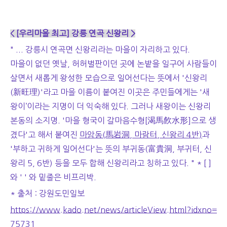
< [우리마을 최고] 강릉 연곡 신왕리 >
" ... 강릉시 연곡면 신왕리라는 마을이 자리하고 있다.
마을이 없던 옛날, 허허벌판이던 곳에 논밭을 일구어 사람들이
살면서 새롭게 왕성한 모습으로 일어선다는 뜻에서 '신왕리
(新旺理)'라고 마을 이름이 붙여진 이곳은 주민들에게는 '새
왕이’이라는 지명이 더 익숙해 있다. 그러나 새왕이는 신왕리
본동의 소지명. '마을 형국이 갈마음수형[渴馬飮水形]으로 생
겼다'고 해서 붙여진
마암동(馬岩洞, 마람터, 신왕리 4반)
과
'부하고 귀하게 일어선다'는 뜻의 부귀동(富貴洞, 부귀터, 신
왕리 5, 6반) 등을 모두 합해 신왕리라고 칭하고 있다. " * [ ]
와 ' ' 와 밑줄은 비프리박.
* 출처 : 강원도민일보
https://www.kado.net/news/articleView.html?idxno=
75731