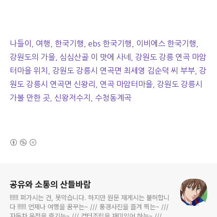
나들이, 여행, 한국기행, ebs 한국기행, 이비에스 한국기행,
강원도의 가을, 심심산골 이 맛에 사네, 강원도 강릉 연곡 마암
터마을 위치, 강원도 강릉시 연곡면 최세영 김순덕 씨 부부, 강
원도 강릉시 연곡면 신왕리, 연곡 마암터마을, 강원도 강릉시
가볼 만한 곳, 신왕저수지, 수청동계곡
(새창열림)
로그 정보
공유와 소통의 산들바람
!!!!!! 퍼가시는 건, 못막습니다. 하지만 원문 재게시는 불허합니
다 !!!!!! 언제나 여행을 꿈꾸는~ /// 풍경사진을 즐겨 찍는~ ///
자동차 운전을 즐기는~ /// 컴터조립을 재미있어 하는~ /// 고