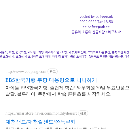
posted by befreepark
2022 0222 Tue 18:50
** befreepark **
공유와 소통의 산들바람 / 비프리박
나들이, 여행, 한국기행, ebs 한국기행, 이비에스 한국기행, 내 멋대로 산다, 추억으로 가는 흙집, 충북 옥천 대
면 오형신 씨, 오형신 씨 오네마루 도예 카페, 카페 겸 도자기 공방 오네마루, 충청북도 옥천군 가볼 만한 곳, 대
http://www.coupang.com
광고
EBS한국기행 쿠팡 대용량으로 넉넉하게
아이들 EBS한국기행, 즐겁게 학습! 와우회원 30일 무료반품
발달, 블루레이, 쿠팡에서 학습 콘텐츠를 시작하세요.
https://smartstore.naver.com/monthlydessert
광고
대청샌드/대청쌀샌드/쫀득쿠키