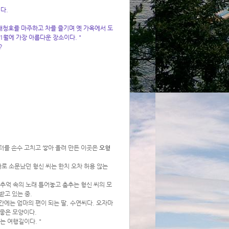
니다.
대청호를 마주하고 차를 즐기며 옛 가옥에서 도
1월에 가장 아름다운 장소이다. "
?
터를 손수 고치고 쌓아 올려 만든 이곳은
오형
자로 소문났던 형신 씨는 한치 오차 허용 않는
추억 속의 노래 틀어놓고 춤추는 형신 씨의 모
받고 있는 중.
에는 엄마의 편이 되는 딸, 수연씨다. 오자마
 좋은 모양이다.
는 여행길이다. "