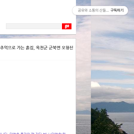
공유와 소통의 산들바람
구독하기
, 추억으로 가는 흙집, 옥천군 군북면 오형신