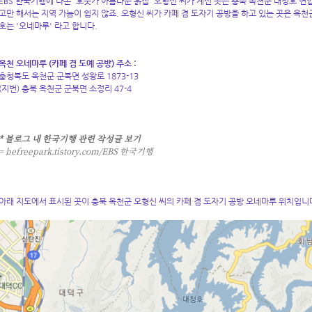
EBS 한국기행에 나온 '호숫가 아름다운 흙집' 오형신 씨가 계신 곳은 충북 옥천군 대청호 변입
고만 해서는 지역 가늠이 쉽지 않죠. 오형신 씨가 카페 겸 도자기 공방을 하고 있는 곳은 옥천
호는 '오네마루' 라고 합니다.
옥천 오네마루 (카페 겸 도예 공방) 주소 :
충청북도 옥천군 군북면 성왕로 1873-13
(지번) 충북 옥천군 군북면 소정리 47-4
* 블로그 내 한국기행 관련 작성글 보기
=
befreepark.tistory.com/EBS 한국기행
아래 지도에서 표시된 곳이 충북 옥천군 오형신 씨의 카페 겸 도자기 공방 오네마루 위치입니