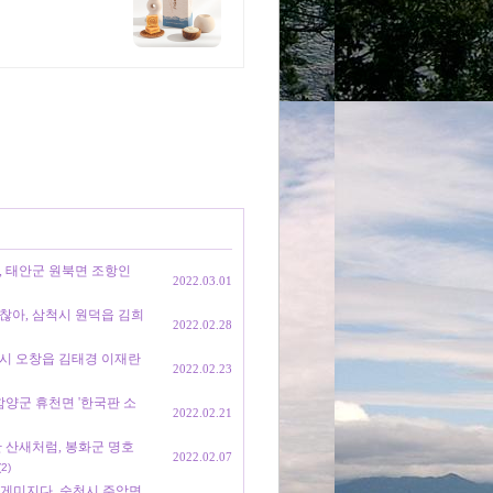
, 태안군 원북면 조항인
2022.03.01
괜찮아, 삼척시 원덕읍 김희
2022.02.28
청주시 오창읍 김태경 이재란
2022.02.23
함양군 휴천면 '한국판 소
2022.02.21
산 산새처럼, 봉화군 명호
2022.02.07
(2)
참 게미지다, 순천시 주암면