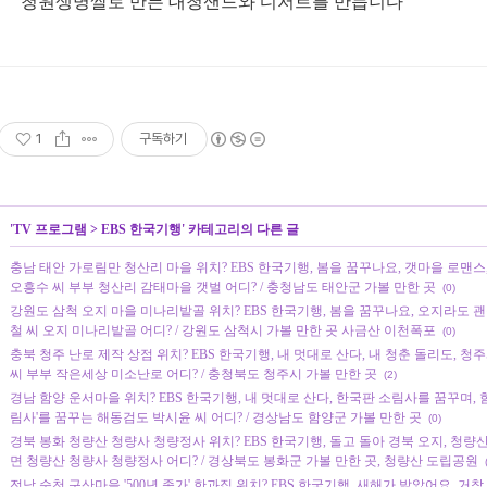
청원생명쌀로 만든 대청샌드와 디저트를 만듭니다
1
구독하기
'
TV 프로그램
>
EBS 한국기행
' 카테고리의 다른 글
충남 태안 가로림만 청산리 마을 위치? EBS 한국기행, 봄을 꿈꾸나요, 갯마을 로맨스
오흥수 씨 부부 청산리 감태마을 갯벌 어디? / 충청남도 태안군 가볼 만한 곳
(0)
강원도 삼척 오지 마을 미나리밭골 위치? EBS 한국기행, 봄을 꿈꾸나요, 오지라도 
철 씨 오지 미나리밭골 어디? / 강원도 삼척시 가볼 만한 곳 사금산 이천폭포
(0)
충북 청주 난로 제작 상점 위치? EBS 한국기행, 내 멋대로 산다, 내 청춘 돌리도, 
씨 부부 작은세상 미소난로 어디? / 충청북도 청주시 가볼 만한 곳
(2)
경남 함양 운서마을 위치? EBS 한국기행, 내 멋대로 산다, 한국판 소림사를 꿈꾸며, 
림사'를 꿈꾸는 해동검도 박시윤 씨 어디? / 경상남도 함양군 가볼 만한 곳
(0)
경북 봉화 청량산 청량사 청량정사 위치? EBS 한국기행, 돌고 돌아 경북 오지, 청량
면 청량산 청량사 청량정사 어디? / 경상북도 봉화군 가볼 만한 곳, 청량산 도립공원
전남 순천 구산마을 '500년 종가' 한과집 위치? EBS 한국기행, 새해가 밝았어요, 거