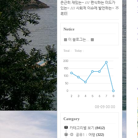
은근히 재밌는~ /// 편식하는 미드가
있는~ /// 사회적 이슈에 발언하는~ 不
老巨
Notice
▩ 이 블로그는... ▩
Total :
Today :
08-09 00:00
Category
카테고리별 보기
(8412)
공유1：여행
(322)