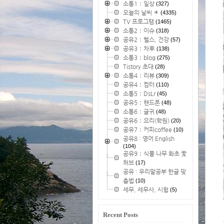
소통1：일상
(327)
오늘의 날씨 ☀
(4335)
TV 프로그램
(1465)
소통2：이슈
(318)
공유2：헬스, 건강
(57)
공유3：차車
(138)
소통3：blog
(275)
Tistory 초대
(28)
소통4：리뷰
(309)
공유4：컴터
(110)
소통5：DsLr
(45)
공유5：핸드폰
(48)
소통6：글귀
(48)
공유6：요리(학원)
(20)
공유7：커피coffee
(10)
공유8 : 영어 English
(104)
공유9：식물 나무 화초 꽃
허브
(17)
공유 : 우리말공부 한글 맞
춤법
(10)
세무, 세무사, 시험
(5)
Recent Posts