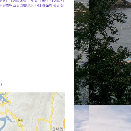
니다. 대청호 물길이 꽤 길다 보니 '대청호'라
군 군북면 소정리입니다. 카페 겸 도예 공방 상
다.