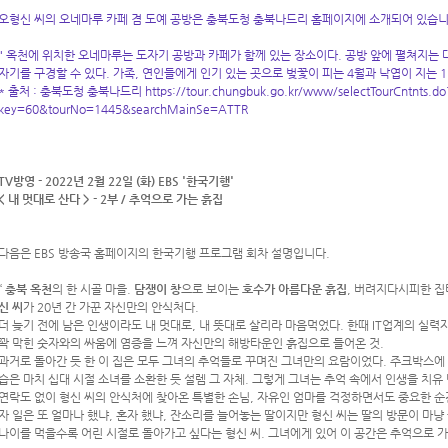
오형신 씨의 오네마루 카페 겸 도예 공방은 충북도청 충북나드리 홈페이지에 소개되어 있습
" 옥천에 위치한 오네마루는 도자기 공방과 카페가 함께 있는 장소이다. 공방 앞에 펼쳐지는 
자기를 구경할 수 있다. 가족, 연인들에게 인기 있는 곳으로 벚꽃이 피는 4월과 낙엽이 지는 1
* 출처 : 충북도청 충북나드리
https://tour.chungbuk.go.kr/www/selectTourCntnts.do
key=60&tourNo=1445&searchMainSe=ATTR
TV방영 - 2022년 2월 22일 (화) EBS '한국기행'
< 내 멋대로 산다 > - 2부 / 추억으로 가는 흙집
다음은 EBS 방송국 홈페이지의 한국기행 프로그램 회차 설명입니다.
“
충북 옥천
의 한 시골 마을.
담쟁이 창
으로 보이는
호수가 아름다운 흙집
, 버려지다시피한 집
신 씨
가 20년 간 가꾼 자신만의 안식처다.
더 늦기 전에 남은 인생이라도 내 멋대로, 내 뜻대로 살리라 마음먹었다. 한때 IT업계의 실력
꽉 막힌 숫자와의 싸움에 염증을 느껴 자신만의 해방타운인 흙집으로 들어온 것.
과거로 돌아간 듯 한 이 집은 모두 그녀의 추억들로 꾸며진 그녀만의 요람이었다. 주크박스에 
습은 마치 십대 시절 소녀를 소환한 듯 설렘 그 자체. 그렇게 그녀는 추억 속에서 인생을 치유 
연락도 없이 형신 씨의 안식처에 찾아온 특별한 손님, 자유인 엄마를 걱정하면서도 중요한 순간
자 일은 또 얼마나 했냐, 혼자 했냐, 잔소리를 늘어놓는 딸이지만 형신 씨는 딸의 방문이 마냥
나이를 먹을수록 어린 시절로 돌아가고 싶다는 형신 씨. 그녀에게 있어 이 공간은 추억으로 가