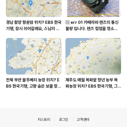
경남 함양 향운암 위치? EBS 한국
▩ err 01 카메라와 렌즈의 통신
기행, 잠시 쉬어갈래요, 스님의 어
불량 입니다. 렌즈 접점을 청소하
느 여름날, 함양 향운암 어디? / 경
여 주십시요? (캐논 50D) ▩
상남도 함양군 가볼 만한 곳, 용추
계곡 향운암 명천스님, 덕유산 황
석산 거망산 기백산
전북 부안 블루베리 농장 위치? E
제주도 애월 목화밭 청년 농부 목
BS 한국기행, 고향 숨은 보물 찾
화농장 위치? EBS 한국기행, 그
기, 우리 동네 재발견, 부안군 부안
인생 탐나도다 제주, 목화오름 그
읍 우영덕 우서라 씨 부녀 블루베
사나이, 애월읍 어음리 정보람 씨
리 농장 우하하하우스 어디? / 전
목화 재배 '목화오름' 목화농장 어
라북도 부안 가볼 만한 곳
디? / 제주도 가볼 만한 곳
의안내
티스토리
로그인
고객센터