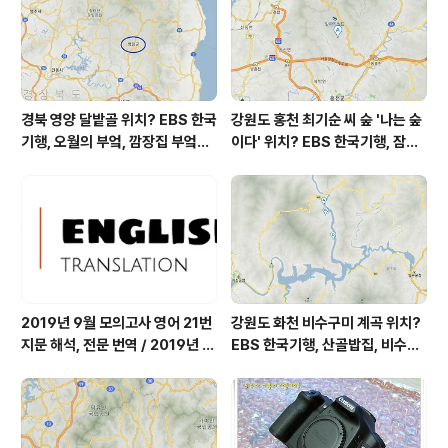
조금 좋습니다 대기상태는 전체적으로 ..
경북 영양 달밭골 위치? EBS 한국
강원도 홍천 최기순 씨 숲 '나는 숲
기행, 오월의 부엌, 깜장집 부엌은
이다' 위치? EBS 한국기행, 잠시
따스했네, 영양군 영양읍 달밭골
쉬어갈래요, 나를 부르는 숲, 홍천
어디? / 경상북도 영양군 가볼 만
군 최기순 씨 캠핑장 펜션 어디? /
한 곳, 영양읍 상원리. KBS 인간극
강원도 홍천군 가볼 만한 곳, (구)
장 임분노미 할머니
까르돈, kbs 인간극장
2019년 9월 모의고사 영어 21번
강원도 화천 비수구미 계곡 위치?
지문 해석, 전문 번역 / 2019년 9
EBS 한국기행, 산골밥집, 비수구
월 평가원 모의고사 영어 지문 번
미 할매 밥상, 이중일 최길순 씨 부
역, 평가원 2019년 고3 9월 영어
부 화천군 비수구미 낙타민박 어
영역 외국어영역 전문 해석, Engli
디? / 강원도 화천군 가볼 만한 곳
sh to Korean translation
비수구미 마을, 파로호