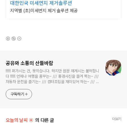
대한민국 미세먼지 제거솔루션
지역별 (초)미세먼지 제거 솔루션 제공
(새창열림)
로그 정보
공유와 소통의 산들바람
!!!!!! 퍼가시는 건, 못막습니다. 하지만 원문 재게시는 불허합니
다 !!!!!! 언제나 여행을 꿈꾸는~ /// 풍경사진을 즐겨 찍는~ ///
자동차 운전을 즐기는~ /// 컴터조립을 재미있어 하는~ /// 고
전과 동시대물을 넘나드는~ /// 요리가 은근히 재밌는~ /// 편
식하는 미드가 있는~ /// 사회적 이슈에 발언하는~ 不老巨
구독하기
더보기
오늘의 날씨 ☀
의 다른 글