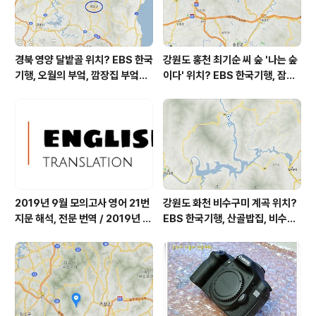
경북 영양 달밭골 위치? EBS 한국
강원도 홍천 최기순 씨 숲 '나는 숲
기행, 오월의 부엌, 깜장집 부엌은
이다' 위치? EBS 한국기행, 잠시
따스했네, 영양군 영양읍 달밭골
쉬어갈래요, 나를 부르는 숲, 홍천
어디? / 경상북도 영양군 가볼 만
군 최기순 씨 캠핑장 펜션 어디? /
한 곳, 영양읍 상원리. KBS 인간극
강원도 홍천군 가볼 만한 곳, (구)
장 임분노미 할머니
까르돈, kbs 인간극장
2019년 9월 모의고사 영어 21번
강원도 화천 비수구미 계곡 위치?
지문 해석, 전문 번역 / 2019년 9
EBS 한국기행, 산골밥집, 비수구
월 평가원 모의고사 영어 지문 번
미 할매 밥상, 이중일 최길순 씨 부
역, 평가원 2019년 고3 9월 영어
부 화천군 비수구미 낙타민박 어
영역 외국어영역 전문 해석, Engli
디? / 강원도 화천군 가볼 만한 곳
sh to Korean translation
비수구미 마을, 파로호