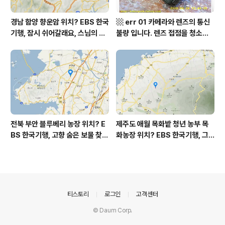
경남 함양 향운암 위치? EBS 한국
▩ err 01 카메라와 렌즈의 통신
기행, 잠시 쉬어갈래요, 스님의 어
불량 입니다. 렌즈 접점을 청소하
느 여름날, 함양 향운암 어디? / 경
여 주십시요? (캐논 50D) ▩
상남도 함양군 가볼 만한 곳, 용추
계곡 향운암 명천스님, 덕유산 황
석산 거망산 기백산
전북 부안 블루베리 농장 위치? E
제주도 애월 목화밭 청년 농부 목
BS 한국기행, 고향 숨은 보물 찾
화농장 위치? EBS 한국기행, 그
기, 우리 동네 재발견, 부안군 부안
인생 탐나도다 제주, 목화오름 그
읍 우영덕 우서라 씨 부녀 블루베
사나이, 애월읍 어음리 정보람 씨
리 농장 우하하하우스 어디? / 전
목화 재배 '목화오름' 목화농장 어
라북도 부안 가볼 만한 곳
디? / 제주도 가볼 만한 곳
의안내
티스토리
로그인
고객센터
© Daum Corp.