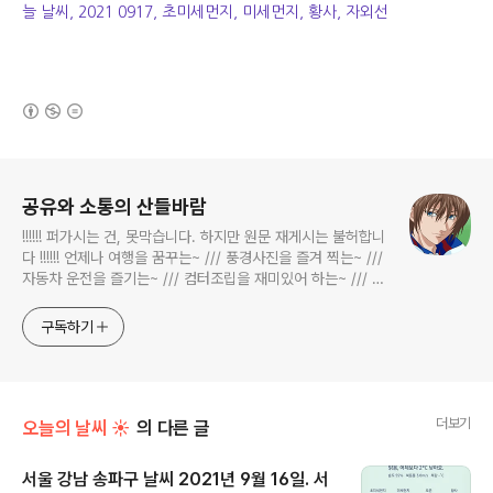
늘 날씨, 2021 0917, 초미세먼지, 미세먼지, 황사, 자외선
(새창열림)
로그 정보
공유와 소통의 산들바람
!!!!!! 퍼가시는 건, 못막습니다. 하지만 원문 재게시는 불허합니
다 !!!!!! 언제나 여행을 꿈꾸는~ /// 풍경사진을 즐겨 찍는~ ///
자동차 운전을 즐기는~ /// 컴터조립을 재미있어 하는~ /// 고
전과 동시대물을 넘나드는~ /// 요리가 은근히 재밌는~ /// 편
식하는 미드가 있는~ /// 사회적 이슈에 발언하는~ 不老巨
구독하기
더보기
오늘의 날씨 ☀
의 다른 글
서울 강남 송파구 날씨 2021년 9월 16일. 서