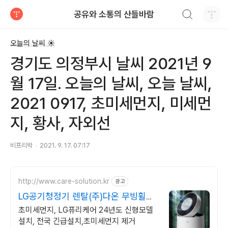
검색하기
공유와 소통의 산들바람
티스토리
오늘의 날씨 ☀
경기도 의정부시 날씨 2021년 9
월 17일. 오늘의 날씨, 오늘 날씨,
2021 0917, 초미세먼지, 미세먼
지, 황사, 자외선
비프리박
2021. 9. 17. 07:17
http://www.care-solution.kr
광고
LG공기청정기 렌탈(주)다온 무빙휠증
정+추가할인+긴급설치
초미세먼지, LG퓨리케어 24년도 신형모델
설치, 전국 긴급설치,초미세먼지 제거