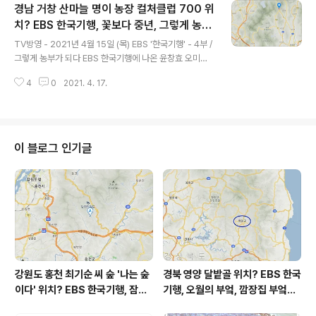
경남 거창 산마늘 명이 농장 컬처클럽 700 위
림 공식 대표가 이현삼 씨로 나오지는 않습니다. 구체적인
상황은 알 수가 없구요. 공작산 주봉(887m) 위치 : 강원도
치? EBS 한국기행, 꽃보다 중년, 그렇게 농부
글 내용
홍천군 화촌면 굴운리 공작산자연휴양림 주소 : 강원도 홍
가 되다, 귀촌 귀농 윤창효 오미경 씨 부부 명
TV방영 - 2021년 4월 15일 (목) EBS '한국기행' - 4부 /
천군 동면 공작골길 180 (지번) 강원도 홍천군 동면 노천
이나물 산마늘 농사 거창군 고제면 해발 700
그렇게 농부가 되다 EBS 한국기행에 나온 윤창효 오미경
리 2039-1 아래 지도에서 표시된 곳이 강원도 홍천 공작
고지 어디? 빼재
씨 부부는 경남 거창에 계시죠. 거창군 거제면에 귀촌 귀농
산입니다. 홍천 공작산은 주봉 기준으로..
4
0
2021. 4. 17.
하여 산마늘 명이 농사를 짓고 계신데요. 상호는 (지도 검색
에 나오지 않으나) '컬쳐클럽 700 (Culture Club 700)'
으로 확인됩니다 ( 아래 본문 인용글 참조 ). 컬쳐클럽 700
Culture Club 700 주소 : 경상남도 거창군 고제면 개명
리 산 12-1 * (윤창효 오미경 씨 부부) 컬쳐클럽 700 SN
이 블로그 인기글
S 페이스북 : www.facebook.com/컬쳐클럽700-Cult
ure-Club-700-2040973329496349 (소개글) " 해
발 700미터 청정 임산물과 숲 스토..
강원도 홍천 최기순 씨 숲 '나는 숲
경북 영양 달밭골 위치? EBS 한국
이다' 위치? EBS 한국기행, 잠시
기행, 오월의 부엌, 깜장집 부엌은
쉬어갈래요, 나를 부르는 숲, 홍천
따스했네, 영양군 영양읍 달밭골