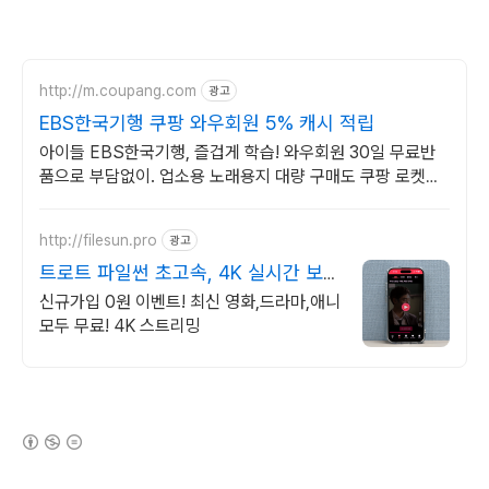
http://m.coupang.com
광고
EBS한국기행 쿠팡 와우회원 5% 캐시 적립
아이들 EBS한국기행, 즐겁게 학습! 와우회원 30일 무료반
품으로 부담없이. 업소용 노래용지 대량 구매도 쿠팡 로켓배
송으로 빠르고 간편하게 준비하세요.
http://filesun.pro
광고
트로트 파일썬 초고속, 4K 실시간 보
기!
신규가입 0원 이벤트! 최신 영화,드라마,애니
모두 무료! 4K 스트리밍
(새창열림)
로그 정보