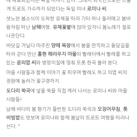
에 매료되었다는 독일 미녀가 있다. 그래서 외국인으로는 드물
게 트로트 가수까지 되었다는 독일 미녀
로미나 씨
.
샛노란 봄소식이 도착한 유채꽃 따라 기타 하나 둘러매고 봄바
람처럼 떠난
남해
여행.
유채꽃밭
에 앉아 있자니 봄노래가 절로
나온단다.
바닷길 거닐다 마주친
양떼 목장
에서 봄을 만끽하고 돌담길을
따라 걷다 만난
홍현 해라우지 마을
의 빨래터에서 빨래를 하고
있는
윤의엽 씨
와 방망이질에 맞춰 트롯 한곡 불러 본다.
마을 사람들과 함께 이야기 꽃 피우며 빨래도 하고 의엽 씨의
정원에 놀러가 꽃구경까지.
도다리 쑥국
에 넣을 쑥을 직접 캐러 나서는 로미나 씨와 마을
사람들!
남해 바다의 봄 향기가 물씬한 도다리 쑥국과
오징어무침
,
톳
비빔밥
도 맛보며 로미나와 함께 봄날의 트로트 여행을 따라나
선다. "