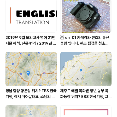
군 최기순 씨 캠핑장 펜션 어디? /
어디? / 경상북도 영양군 가볼 만
강원도 홍천군 가볼 만한 곳, (구)
한 곳, 영양읍 상원리. KBS 인간극
까르돈, kbs 인간극장
장 임분노미 할머니
2019년 9월 모의고사 영어 21번
▩ err 01 카메라와 렌즈의 통신
지문 해석, 전문 번역 / 2019년 9
불량 입니다. 렌즈 접점을 청소하
월 평가원 모의고사 영어 지문 번
여 주십시요? (캐논 50D) ▩
역, 평가원 2019년 고3 9월 영어
영역 외국어영역 전문 해석, Engli
sh to Korean translation
경남 함양 향운암 위치? EBS 한국
제주도 애월 목화밭 청년 농부 목
기행, 잠시 쉬어갈래요, 스님의 어
화농장 위치? EBS 한국기행, 그
느 여름날, 함양 향운암 어디? / 경
인생 탐나도다 제주, 목화오름 그
상남도 함양군 가볼 만한 곳, 용추
사나이, 애월읍 어음리 정보람 씨
계곡 향운암 명천스님, 덕유산 황
목화 재배 '목화오름' 목화농장 어