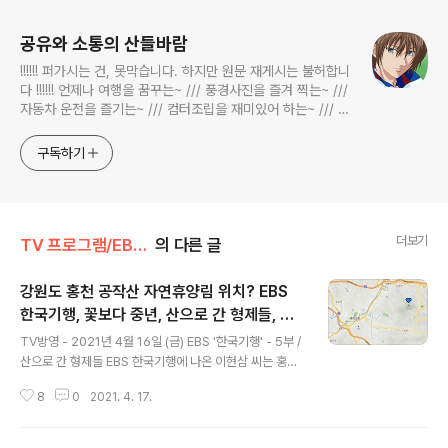
공유와 소통의 산들바람
!!!!!! 퍼가시는 건, 못막습니다. 하지만 원문 재게시는 불허합니
다 !!!!!! 언제나 여행을 꿈꾸는~ /// 풍경사진을 즐겨 찍는~ ///
자동차 운전을 즐기는~ /// 컴터조립을 재미있어 하는~ /// 고
전과 동시대물을 넘나드는~ /// 요리가 은근히 재밌는~ /// 편
식하는 미드가 있는~ /// 사회적 이슈에 발언하는~ 不老巨
구독하기
더보기
TV 프로그램/EBS 한국기행
의 다른 글
강원도 홍천 공작산 자연휴양림 위치? EBS
한국기행, 꽃보다 중년, 산으로 간 형제들, 주
글 내용
방용품업체 해피콜 전 회장 이현삼 씨 홍천군
TV방영 - 2021년 4월 16일 (금) EBS '한국기행' - 5부 /
화촌면 동면 공작산 어디? / 강원도 홍천군 가
산으로 간 형제들 EBS 한국기행에 나온 이현삼 씨는 홍천
볼 만한 곳
공작산 자락에 계시죠. 유명 주방용품업체(해피콜) 회장이
8
0
2021. 4. 17.
었던 이현삼 씨는 어떤 계기로 하여 '공작산 휴양림'을 통째
로 구입하셨다고 하는데요. 공작산 자락에 '휴양림'은 공작
산자연휴양림 하나 밖에 없네요. 찾아보니 공작산자연휴양