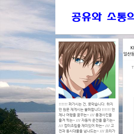
>>>
K
일산동
>>>>
T
!!!!!! 퍼가시는 건, 못막습니다. 하지
만 원문 재게시는 불허합니다 !!!!!! 언
제나 여행을 꿈꾸는~ /// 풍경사진을
즐겨 찍는~ /// 자동차 운전을 즐기는~
/// 컴터조립을 재미있어 하는~ /// 고
전과 동시대물을 넘나드는~ /// 요리가