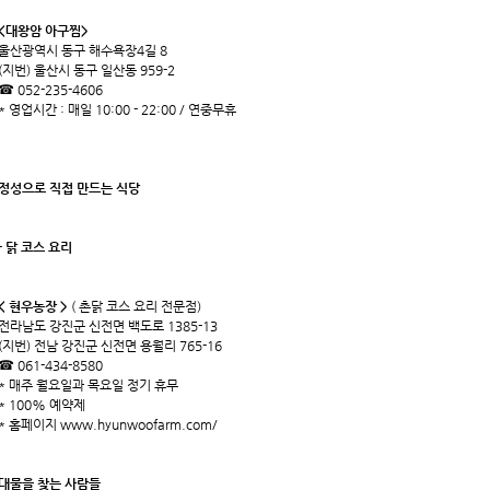
<대왕암 아구찜>
울산광역시 동구 해수욕장4길 8
(지번) 울산시 동구 일산동 959-2
☎ 052-235-4606
* 영업시간 : 매일 10:00 - 22:00 / 연중무휴
정성으로 직접 만드는 식당
- 닭 코스 요리
< 현우농장 >
( 촌닭 코스 요리 전문점)
전라남도 강진군 신전면 백도로 1385-13
(지번) 전남 강진군 신전면 용월리 765-16
☎ 061-434-8580
* 매주 월요일과 목요일 정기 휴무
* 100% 예약제
* 홈페이지
www.hyunwoofarm.com/
대물을 찾는 사람들