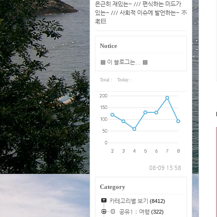
은근히 재밌는~ /// 편식하는 미드가
있는~ /// 사회적 이슈에 발언하는~ 不
老巨
Notice
▩ 이 블로그는... ▩
Total :
Today :
08-09 15:58
Category
카테고리별 보기
(8412)
공유1：여행
(322)