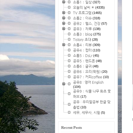
소통1：일상
(327)
오늘의 날씨 ☀
(4335)
TV 프로그램
(1465)
소통2：이슈
(318)
공유2：헬스, 건강
(57)
공유3：차車
(138)
소통3：blog
(275)
Tistory 초대
(28)
소통4：리뷰
(309)
공유4：컴터
(110)
소통5：DsLr
(45)
공유5：핸드폰
(48)
소통6：글귀
(48)
공유6：요리(학원)
(20)
공유7：커피coffee
(10)
공유8 : 영어 English
(104)
공유9：식물 나무 화초 꽃
허브
(17)
공유 : 우리말공부 한글 맞
춤법
(10)
세무, 세무사, 시험
(5)
Recent Posts