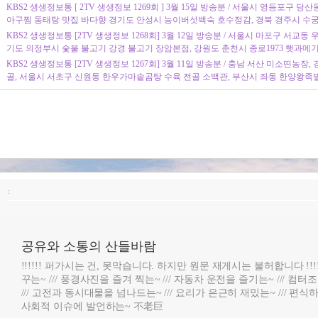
KBS2 생생정보통 [ 2TV 생생정보 1269회 ] 3월 15일 방송분 / 서울시 영등포구 
아구찜 동태탕 맛집 바다향 경기도 안성시 능이버섯백숙 호수정감, 경북 경주시 수
KBS2 생생정보통 [2TV 생생정보 1268회] 3월 12일 방송분 / 서울시 마포구 서교동
기도 의정부시 숯불 불고기 강경 불고기 장암본점, 강원도 춘천시 종로1973 햇과메
KBS2 생생정보통 [2TV 생생정보 1267회] 3월 11일 방송분 / 충남 서산 미소띤농
골, 서울시 서초구 신원동 한우가마솥곰탕 수육 전골 소백관, 부산시 좌동 한양왕족
:
공유와 소통의 산들바람
!!!!!! 퍼가시는 건, 못막습니다. 하지만 원문 재게시는 불허합니다 !!!
꾸는~ /// 풍경사진을 즐겨 찍는~ /// 자동차 운전을 즐기는~ /// 컴
/// 고전과 동시대물을 넘나드는~ /// 요리가 은근히 재밌는~ /// 편식하
사회적 이슈에 발언하는~ 不老巨