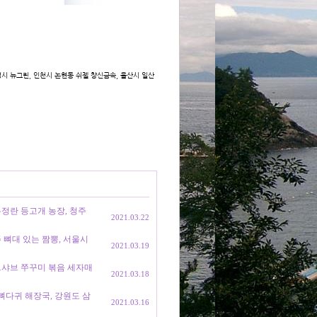
화성시 뉴그린, 인천시 논현동 쉬젤 창신금속, 울산시 일산
 유정란 등고개 농장, 청주
2021.03.22
원주 뼈대 있는 짬뽕, 서울시
2021.03.19
 샤브샤브 쭈꾸미 볶음 세자매
2021.03.18
네 뼈다귀 해장국, 강원도 삼
2021.03.16