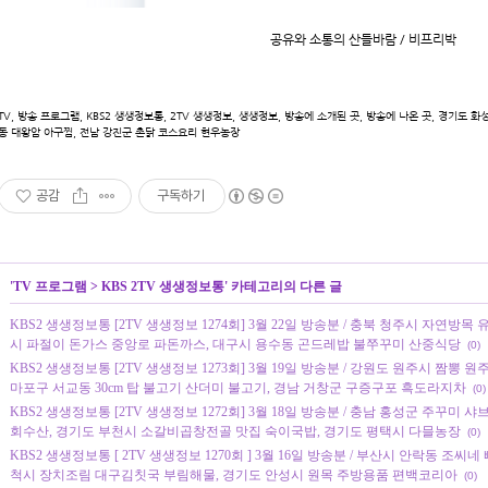
공유와 소통의 산들바람 / 비프리박
TV, 방송 프로그램, KBS2 생생정보통, 2TV 생생정보, 생생정보, 방송에 소개된 곳, 방송에 나온 곳, 경기도 
동 대왕암 아구찜, 전남 강진군 촌닭 코스요리 현우농장
공감
구독하기
'
TV 프로그램
>
KBS 2TV 생생정보통
' 카테고리의 다른 글
KBS2 생생정보통 [2TV 생생정보 1274회] 3월 22일 방송분 / 충북 청주시 자연방목
시 파절이 돈가스 중앙로 파돈까스, 대구시 용수동 곤드레밥 불쭈꾸미 산중식당
(0)
KBS2 생생정보통 [2TV 생생정보 1273회] 3월 19일 방송분 / 강원도 원주시 짬뽕 
마포구 서교동 30cm 탑 불고기 산더미 불고기, 경남 거창군 구증구포 흑도라지차
(0)
KBS2 생생정보통 [2TV 생생정보 1272회] 3월 18일 방송분 / 충남 홍성군 주꾸미
회수산, 경기도 부천시 소갈비곱창전골 맛집 숙이국밥, 경기도 평택시 다믈농장
(0)
KBS2 생생정보통 [ 2TV 생생정보 1270회 ] 3월 16일 방송분 / 부산시 안락동 조씨
척시 장치조림 대구김칫국 부림해물, 경기도 안성시 원목 주방용품 편백코리아
(0)