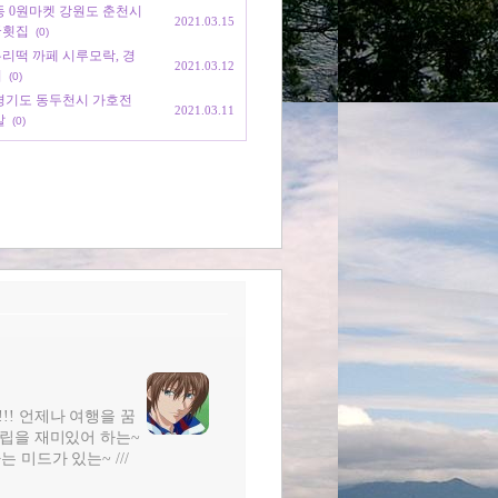
당산동 0원마켓 강원도 춘천시
2021.03.15
궁횟집
(0)
 우리떡 까페 시루모락, 경
2021.03.12
기
(0)
장, 경기도 동두천시 가호전
2021.03.11
발
(0)
!!! 언제나 여행을 꿈
터조립을 재미있어 하는~
는 미드가 있는~ ///