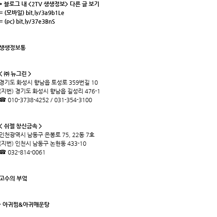
* 블로그 내 <2TV 생생정보> 다른 글 보기
= (모바일)
bit.ly/3a9b1Le
= (pc)
bit.ly/37e3BnS
생생정보통
< ㈜ 뉴그린 >
경기도 화성시 향남읍 토성로 359번길 10
(지번) 경기도 화성시 향남읍 길성리 476-1
☎ 010-3738-4252 / 031-354-3100
< 쉬젤 창신금속 >
인천광역시 남동구 은봉로 75, 22동 7호
(지번) 인천시 남동구 논현동 433-10
☎ 032-814-0061
고수의 부엌
- 아귀찜&아귀매운탕