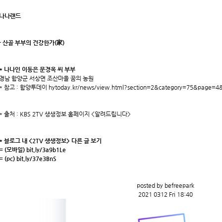
나나랜드
- 산골 부부의 건강한가(家)
* 나나인 이동은 문경옥 씨 부부
경남 함양군 서상면 조산마을 꿈의 농원
* 참고 : 함양투데이
hytoday.kr/news/view.html?section=2&category=75&page=
* 출처 : KBS 2TV 생생정보 홈페이지 <알려드립니다>
* 블로그 내 <2TV 생생정보> 다른 글 보기
= (모바일)
bit.ly/3a9b1Le
= (pc)
bit.ly/37e3BnS
posted by befreepark
2021 0312 Fri 18:40