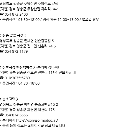
경상북도 청송군 주왕산면 주왕산로 494
(지번) 경북 청송군 주왕산면 하의리 842
☎ 054-873-2400
* 운영시간 : 09:30~18:00 / 점심 휴관 12:00~13:00 / 월요일 휴무
< 청송 꽃돌 공정 >
경상북도 청송군 진보면 신촌갈평길 6
(지번) 경북 청송군 진보면 신촌리 74-6
☎ 054-872-1179
< 진보시장 반찬백화점 >
(뿌리파 장아찌)
(지번) 경북 청송군 진보면 진안리 113-1 진보시장 내
☎ 010-3075-5789
* 운영시간 : 04:30~18:00
< 송소고택 >
경상북도 청송군 파천면 송소고택길15-2
(지번) 경북 청송군 파천면 덕천리 176
☎ 054-874-6556
* 홈페이지
https://songso.modoo.at/
* 숙박 등의 정보는 홈페이지를 참고 바랍니다.