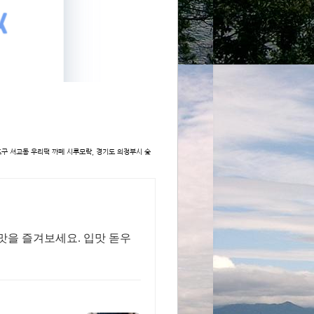
 마포구 서교동 우리떡 까페 시루모락, 경기도 의정부시 숯
맛을 즐겨보세요. 입맛 돋우