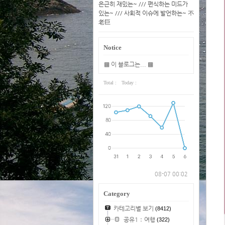
은근히 재밌는~ /// 편식하는 미드가
있는~ /// 사회적 이슈에 발언하는~ 不
老巨
Notice
▩ 이 블로그는... ▩
Total :
Today :
08-07 00:02
Category
카테고리별 보기
(8412)
공유1：여행
(322)