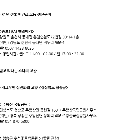
- 31년 전통 반건조 모둠 생선구이
<종로1973 햇과메기>
강원도 춘천시 동내면 춘천순환로72번길 33-14 1층
(지번) 강원도 춘천시 동내면 거두리 966-1
☎ 0507-1423-8025
* 영업시간 : 월~토 11:00 – 02:00 / 일 17:00 - 22:00
믿고 떠나는 스타의 고향
- 개그우먼 심진화의 고향 <경상북도 청송군>
< 주왕산 국립공원 >
경상북도 청송군 주왕산면 공원길 169-7 주왕산국립공원사무소
(지번) 경북 청송군 주왕산면 상의리 406 주왕산국립공원사무소
☎ 054-870-5300
< 청송군 수석꽃돌박물관 >
(꽃돌 관람)