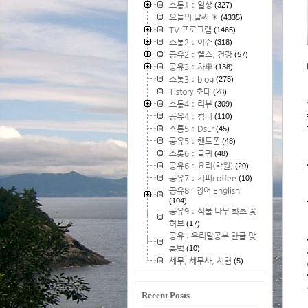
소통1：일상
(327)
오늘의 날씨 ☀
(4335)
TV 프로그램
(1465)
소통2：이슈
(318)
공유2：헬스, 건강
(57)
공유3：차車
(138)
소통3：blog
(275)
Tistory 초대
(28)
소통4：리뷰
(309)
공유4：컴터
(110)
소통5：DsLr
(45)
공유5：핸드폰
(48)
소통6：글귀
(48)
공유6：요리(학원)
(20)
공유7：커피coffee
(10)
공유8 : 영어 English
(104)
공유9：식물 나무 화초 꽃
허브
(17)
공유 : 우리말공부 한글 맞
춤법
(10)
세무, 세무사, 시험
(5)
Recent Posts