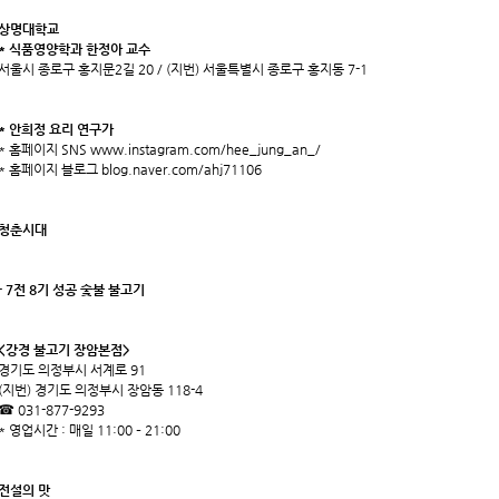
상명대학교
* 식품영양학과 한정아 교수
서울시 종로구 홍지문2길 20 / (지번) 서울특별시 종로구 홍지동 7-1
* 안희정 요리 연구가
* 홈페이지 SNS
www.instagram.com/hee_jung_an_/
* 홈페이지 블로그
blog.naver.com/ahj71106
청춘시대
- 7전 8기 성공 숯불 불고기
<강경 불고기 장암본점>
경기도 의정부시 서계로 91
(지번) 경기도 의정부시 장암동 118-4
☎ 031-877-9293
* 영업시간 : 매일 11:00 – 21:00
전설의 맛