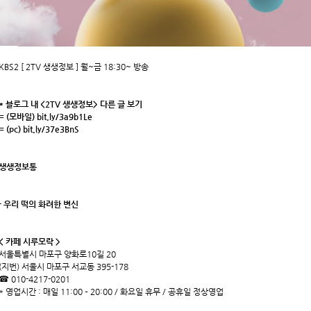
KBS2 [ 2TV 생생정보 ] 월~금 18:30~ 방송
* 블로그 내 <2TV 생생정보> 다른 글 보기
= (모바일)
bit.ly/3a9b1Le
= (pc)
bit.ly/37e3BnS
생생정보통
- 우리 떡의 화려한 변신
< 카페 시루모락 >
서울특별시 마포구 양화로10길 20
(지번) 서울시 마포구 서교동 395-178
☎ 010-4217-0201
* 영업시간 : 매일 11:00 – 20:00 / 화요일 휴무 / 공휴일 정상영업