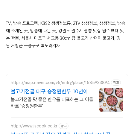
TV, 방송 프로그램, KBS2 생생정보통, 2TV 생생정보, 생생정보, 방송
에 소개된 곳, 방송에 나온 곳, 강원도 원주시 짬뽕 맛집 원주 뼈대 있
는 짬뽕, 서울시 마포구 서교동 30cm 탑 불고기 산더미 불고기, 경
남 거창군 구증구포 흑도라지차
https://map.naver.com/v5/entry/place/1585933894
광고
불고기전골 대구 승정원한우 10년이상
의 한우 전통 맛집
불고기전골 맛 좋은 한우를 대표하는 그 이름
바로 '승정원한우'
http://www.jscook.co.kr
광고