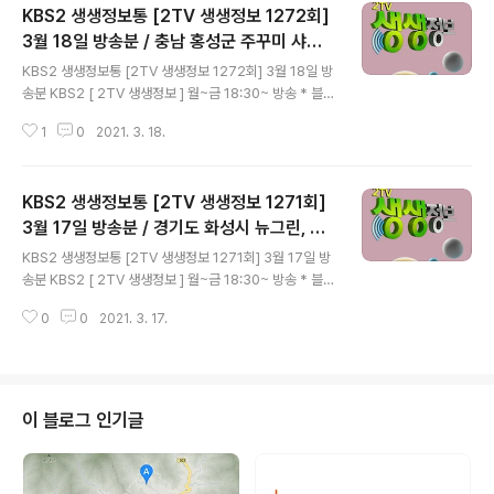
KBS2 생생정보통 [2TV 생생정보 1272회]
3월 18일 방송분 / 충남 홍성군 주꾸미 샤브
글 내용
샤브 쭈꾸미 볶음 세자매회수산, 경기도 부천
KBS2 생생정보통 [2TV 생생정보 1272회] 3월 18일 방
시 소갈비곱창전골 맛집 숙이국밥, 경기도 평
송분 KBS2 [ 2TV 생생정보 ] 월~금 18:30~ 방송 * 블로
택시 다믈농장
그 내 다른 글 보기 = (모바일) bit.ly/3a9b1Le = (pc) bi
1
0
2021. 3. 18.
t.ly/37e3BnS 생생기획 - 봄이 제철인 주꾸미, 금 주꾸미
가 된 까닭은? ( 주꾸미 샤브샤브, 주꾸미 볶음 ) 충남 홍성
군 서부면 남당항로213번길 1 (지번)충남 홍성군 서부면
KBS2 생생정보통 [2TV 생생정보 1271회]
남당리 861 ☎ 010-2922-4878 유별난 맛집 - 소갈비
곱창전골 경기도 부천시 중동로262번길 88 (지번) 경기
3월 17일 방송분 / 경기도 화성시 뉴그린, 인
글 내용
부천시 중동 1142-7 ☎ 032-324-1103 * 영업시간 :
천시 논현동 쉬젤 창신금속, 울산시 일산동 대
KBS2 생생정보통 [2TV 생생정보 1271회] 3월 17일 방
매일 00:00 - 24:00 / 일요일 00:00 - 01:00 일요일 심
왕암 아구찜, 전남 강진군 촌닭 코스요리 현우
송분 KBS2 [ 2TV 생생정보 ] 월~금 18:30~ 방송 * 블로
야휴무 *..
농장
그 내 다른 글 보기 = (모바일) bit.ly/3a9b1Le = (pc) bi
0
0
2021. 3. 17.
t.ly/37e3BnS 생생정보통 경기도 화성시 향남읍 토성로
359번길 10 (지번) 경기도 화성시 향남읍 길성리 476-1
☎ 010-3738-4252 / 031-354-3100 인천광역시 남
동구 은봉로 75, 22동 7호 (지번) 인천시 남동구 논현동 4
33-10 ☎ 032-814-0061 고수의 부엌 - 아귀찜&아귀
이 블로그 인기글
매운탕 울산광역시 동구 해수욕장4길 8 (지번) 울산시 동
구 일산동 959-2 ☎ 052-235-4606 * 영업시간 : 매
일 10:00..