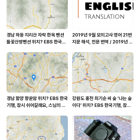
경남 하동 지리산 자락 한옥 펜션
2019년 9월 모의고사 영어 21번
들꽃산방펜션 위치? EBS 한국기
지문 해석, 전문 번역 / 2019년 9
행, 봄이면 네가 오지, 당신이 오면
월 평가원 모의고사 영어 지문 번
봄날, 하동 이태석 씨 하동군 화개
역, 평가원 2019년 고3 9월 영어
면 들꽃산방펜션 어디? / 경상남도
영역 외국어영역 전문 해석, Engli
가볼 만한 곳, 화개장터
sh to Korean translation
경남 함양 향운암 위치? EBS 한국
강원도 홍천 최기순 씨 숲 '나는 숲
기행, 잠시 쉬어갈래요, 스님의 어
이다' 위치? EBS 한국기행, 잠시
느 여름날, 함양 향운암 어디? / 경
쉬어갈래요, 나를 부르는 숲, 홍천
상남도 함양군 가볼 만한 곳, 용추
군 최기순 씨 캠핑장 펜션 어디? /
계곡 향운암 명천스님, 덕유산 황
강원도 홍천군 가볼 만한 곳, (구)
석산 거망산 기백산
까르돈, kbs 인간극장