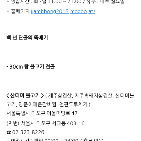
* 영업시간 : 화~일 11:00 ~ 21:00 / 휴무 : 매주 월요일
* 홈페이지
jjambbong2015.modoo.at/
백 년 단골의 뚝배기
- 30cm 탑 불고기 전골
< 산더미 불고기 >
( 제주삼겹살, 제주흑돼지삼겹살, 산더미불
고기, 양푼이매운갈비찜, 철판두루치기 )
서울특별시 마포구 어울마당로 47
(지번) 서울시 마포구 서교동 403-16
☎ 02-323-8226