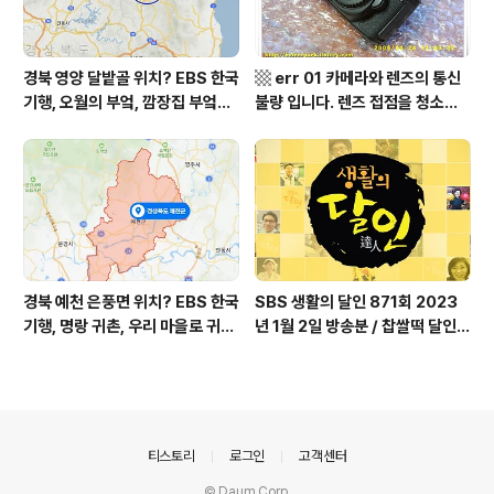
경북 영양 달밭골 위치? EBS 한국
▩ err 01 카메라와 렌즈의 통신
기행, 오월의 부엌, 깜장집 부엌은
불량 입니다. 렌즈 접점을 청소하
따스했네, 영양군 영양읍 달밭골
여 주십시요? (캐논 50D) ▩
어디? / 경상북도 영양군 가볼 만
한 곳, 영양읍 상원리. KBS 인간극
장 임분노미 할머니
경북 예천 은풍면 위치? EBS 한국
SBS 생활의 달인 871회 2023
기행, 명랑 귀촌, 우리 마을로 귀촌
년 1월 2일 방송분 / 찹쌀떡 달인,
하세요, 예천군 은풍면 시골 빈 집
대방어 작업 달인, 돈 세기 돈 액수
소개 김경만 씨 유투브 방송 마니T
맞추기 달인, 제작진이 뽑은 2022
V 채널 주소? / 경상북도 예천군
년 5대 맛의 달인 / 서울시 구로동
가볼 만한 곳
제주도초밥
의안내
티스토리
로그인
고객센터
© Daum Corp.