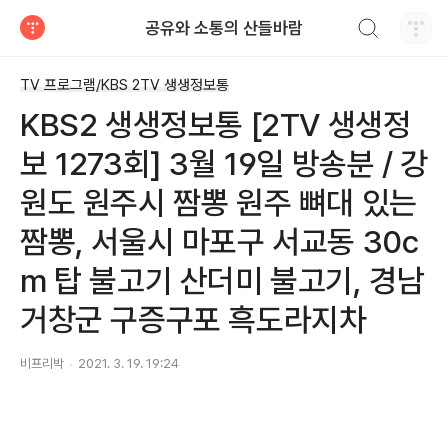
검색하기
공유와 소통의 산들바람
티스토리
TV 프로그램/KBS 2TV 생생정보통
KBS2 생생정보통 [2TV 생생정
보 1273회] 3월 19일 방송분 / 강
원도 원주시 짬뽕 원주 뼈대 있는
짬뽕, 서울시 마포구 서교동 30c
m 탑 불고기 산더미 불고기, 경남
거창군 구증구포 흑도라지차
비프리박
2021. 3. 19. 19:24