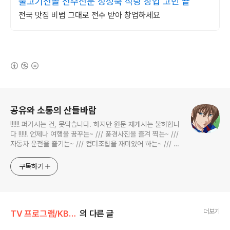
불고기전골 전수전문 정성쿡 식당 창업 고민 끝
전국 맛집 비법 그대로 전수 받아 창업하세요
(새창열림)
로그 정보
공유와 소통의 산들바람
!!!!!! 퍼가시는 건, 못막습니다. 하지만 원문 재게시는 불허합니
다 !!!!!! 언제나 여행을 꿈꾸는~ /// 풍경사진을 즐겨 찍는~ ///
자동차 운전을 즐기는~ /// 컴터조립을 재미있어 하는~ /// 고
전과 동시대물을 넘나드는~ /// 요리가 은근히 재밌는~ /// 편
식하는 미드가 있는~ /// 사회적 이슈에 발언하는~ 不老巨
구독하기
더보기
TV 프로그램/KBS 2TV 생생정보통
의 다른 글