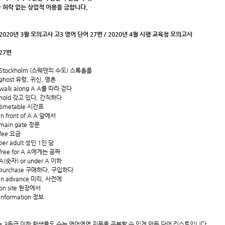
- 허락 없는 상업적 이용을 금합니다.
2020년 3월 모의고사 고3 영어 단어 27번 / 2020년 4월 시행 교육청 모의고사
27번
Stockholm (스웨덴의 수도) 스톡홀름
ghost 유령, 귀신, 영혼
walk along A A를 따라 걷다
hold 갖고 있다, 간직하다
timetable 시간표
in front of A A 앞에서
main gate 정문
fee 요금
per adult 성인 1인 당
free for A A에게는 공짜
A(숫자) or under A 이하
purchase 구매하다, 구입하다
in advance 미리, 사전에
on site 현장에서
information 정보
* 3등급 이하 학생들도 수능 영어영역 지문을 공부할 수 있게 만든 단어 리스트입니다