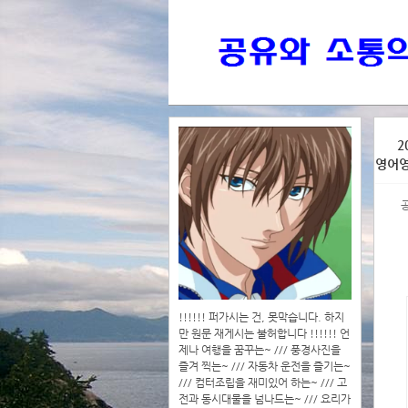
>>>
2
영어영
>>>>
공
!!!!!! 퍼가시는 건, 못막습니다. 하지
만 원문 재게시는 불허합니다 !!!!!! 언
제나 여행을 꿈꾸는~ /// 풍경사진을
즐겨 찍는~ /// 자동차 운전을 즐기는~
/// 컴터조립을 재미있어 하는~ /// 고
전과 동시대물을 넘나드는~ /// 요리가