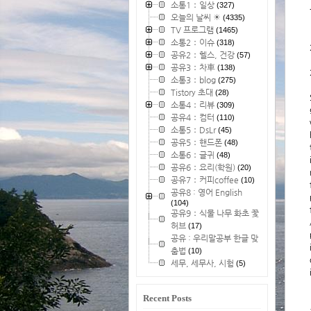
소통1：일상
(327)
오늘의 날씨 ☀
(4335)
TV 프로그램
(1465)
소통2：이슈
(318)
공유2：헬스, 건강
(57)
공유3：차車
(138)
소통3：blog
(275)
Tistory 초대
(28)
소통4：리뷰
(309)
공유4：컴터
(110)
소통5：DsLr
(45)
공유5：핸드폰
(48)
소통6：글귀
(48)
공유6：요리(학원)
(20)
공유7：커피coffee
(10)
공유8 : 영어 English
(104)
공유9：식물 나무 화초 꽃
허브
(17)
공유 : 우리말공부 한글 맞
춤법
(10)
세무, 세무사, 시험
(5)
Recent Posts