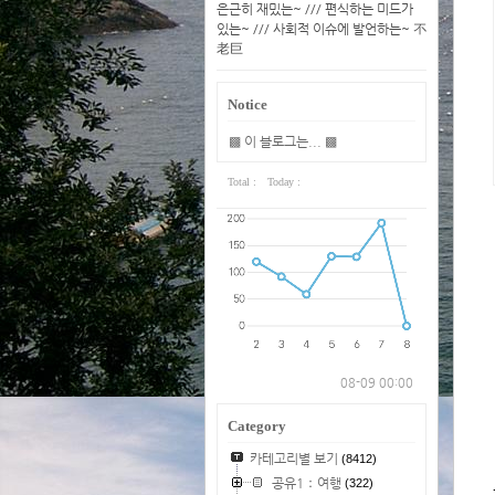
은근히 재밌는~ /// 편식하는 미드가
있는~ /// 사회적 이슈에 발언하는~ 不
老巨
Notice
▩ 이 블로그는... ▩
Total :
Today :
08-09 00:00
Category
카테고리별 보기
(8412)
공유1：여행
(322)