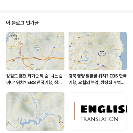
다 be poor at A A를 잘 하지 못하다 weed A out A를
뽑다, 솎아내다, 제거하다 weed (명) 잡초 obviously 확
실히, 명백히 by the time (when) S+V ~할 때쯤, ~할
때까지(는) make it 해내다, 도달하다 all the way up A
이 블로그 인기글
A의 꼭대기까지 (거슬러) compare A to B A를 B와 비
교하다 / 비유하다 = compare A with B with O + OC
O가 ~한 채, O가 ..
강원도 홍천 최기순 씨 숲 '나는 숲
경북 영양 달밭골 위치? EBS 한국
이다' 위치? EBS 한국기행, 잠시
기행, 오월의 부엌, 깜장집 부엌은
쉬어갈래요, 나를 부르는 숲, 홍천
따스했네, 영양군 영양읍 달밭골
군 최기순 씨 캠핑장 펜션 어디? /
어디? / 경상북도 영양군 가볼 만
강원도 홍천군 가볼 만한 곳, (구)
한 곳, 영양읍 상원리. KBS 인간극
까르돈, kbs 인간극장
장 임분노미 할머니