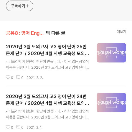
식하는 미드가 있는~ /// 사회적 이슈에 발언하는~ 不老巨
구독하기
더보기
공유8 : 영어 English
의 다른 글
2020년 3월 모의고사 고3 영어 단어 25번
문제 단어 / 2020년 4월 시행 교육청 모의고
글 내용
사, 2020년 고3 3월 모의고사 단어 영어영
- 비프리박이 한단어 한단어 만듭니다. - 허락 없는 상업적
역, 고3 모의고사 영어 지문별 단어, 교육청 영
이용을 금합니다. 2020년 3월 모의고사 고3 영어 단어 2
어 모의고사 단어장
5번 / 2020년 4월 시행 교육청 모의고사 25번 estimat
0
0
2021. 2. 2.
e 추정하다 / (명) 추정치 job creation 일자리 창출 disp
lacement 해고, 배제 displace 해고하다, 제거하다 arti
ficial intelligence = AI 인공지능 U.K. = the United K
2020년 3월 모의고사 고3 영어 단어 24번
ingdom 영연방, 영국 table above 위의 표 be comp
ared with A A와 비교되다 = be compared to A *혼
문제 단어 / 2020년 4월 시행 교육청 모의고
글 내용
용됨 existing 기존의 exist 존재하다 health sector
사, 2020년 고3 3월 모의고사 단어 영어영
- 비프리박이 한단어 한단어 만듭니다. - 허락 없는 상업적
(공공) 보건 부문 social work sector 사회 복지 부분 u
역, 고3 모의고사 영어 지문별 단어, 교육청 영
이용을 금합니다. 2020년 3월 모의고사 고3 영어 단어 2
nd..
어 모의고사 단어장
4번 / 2020년 4월 시행 교육청 모의고사 24번 hierarch
0
0
2021. 2. 1.
y 위계(질서), 계급제, 상하체계 be good at A A를 잘 하