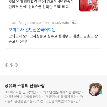
잇올 역대 최다합격 경신! 압도적 4년연속 1
만합격 달성! 윈터스쿨 선착순 모집! 메디컬
명문대 31% 합격! 최근 4년 합격자
46,000! 관리형 14년 노하우
https://blog.naver.com/ohmystudymate
광고
모의고사 김민선온국어학원
모의고사 모의고사성동고 성수고 한대부고 대광고 금호고 장
충고 내신대비
(새창열림)
로그 정보
공유와 소통의 산들바람
!!!!!! 퍼가시는 건, 못막습니다. 하지만 원문 재게시는 불허합니
다 !!!!!! 언제나 여행을 꿈꾸는~ /// 풍경사진을 즐겨 찍는~ ///
자동차 운전을 즐기는~ /// 컴터조립을 재미있어 하는~ /// 고
전과 동시대물을 넘나드는~ /// 요리가 은근히 재밌는~ /// 편