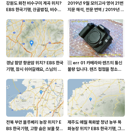
강원도 화천 비수구미 계곡 위치?
2019년 9월 모의고사 영어 21번
EBS 한국기행, 산골밥집, 비수구
지문 해석, 전문 번역 / 2019년 9
미 할매 밥상, 이중일 최길순 씨 부
월 평가원 모의고사 영어 지문 번
부 화천군 비수구미 낙타민박 어
역, 평가원 2019년 고3 9월 영어
디? / 강원도 화천군 가볼 만한 곳
영역 외국어영역 전문 해석, Engli
비수구미 마을, 파로호
sh to Korean translation
경남 함양 향운암 위치? EBS 한국
▩ err 01 카메라와 렌즈의 통신
기행, 잠시 쉬어갈래요, 스님의 어
불량 입니다. 렌즈 접점을 청소하
느 여름날, 함양 향운암 어디? / 경
여 주십시요? (캐논 50D) ▩
상남도 함양군 가볼 만한 곳, 용추
계곡 향운암 명천스님, 덕유산 황
석산 거망산 기백산
전북 부안 블루베리 농장 위치? E
제주도 애월 목화밭 청년 농부 목
BS 한국기행, 고향 숨은 보물 찾
화농장 위치? EBS 한국기행, 그