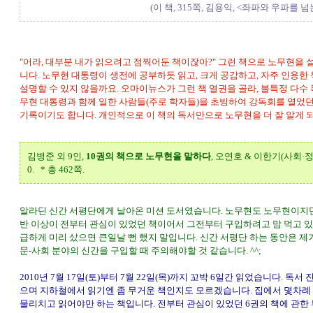
(이 책, 315쪽, 김용익, <좌파와 우파를 
"어라, 대부분 내가 읽으려고 점찍어둔 책이잖아?" 그런 책으로 노무현을
니다. 노무현 대통령이 생전에 공부하듯 읽고, 크게 공감하고, 자주 인용
설명할 수 있지 않을까요. 오마이뉴스가 그런 책 열권을 골라, 불특정 다수 
무현 대통령과 함께 일한 사람들(주로 학자들)을 초빙하여 강독회를 열었던 
기록이기도 합니다. 개인적으로 이 책의 독서만으로 노무현을 더 잘 알게 
김병준 외 9인,
10권의 책으로 노무현을 말하다
, 오연호 & 이한기(사회·정리
0. * 총 462쪽.
알라딘 신간 서평단에게 날아온 미션 도서였습니다. 노무현도 노무현이지만,
반 이상이 전부터 관심이 있었던 책이어서 그전부터 구입하려고 맘 먹고 있
급하게 미리 샀으면 큰일날 뻔 했지 말입니다. 신간 서평단 하는 동안은 제
문-사회 분야의 신간을 구입할 때 주의해야할 것 같습니다. ^^;
2010년 7월 17일(토)부터 7월 22일(목)까지 꼬박 6일간 읽었습니다. 독서
으며 지하철에서 읽기엔 좀 무거운 책인지도 모르겠습니다. 집에서 몇차례
물리치고 읽어야만 하는 책입니다. 전부터 관심이 있었던 6권의 책에 관한