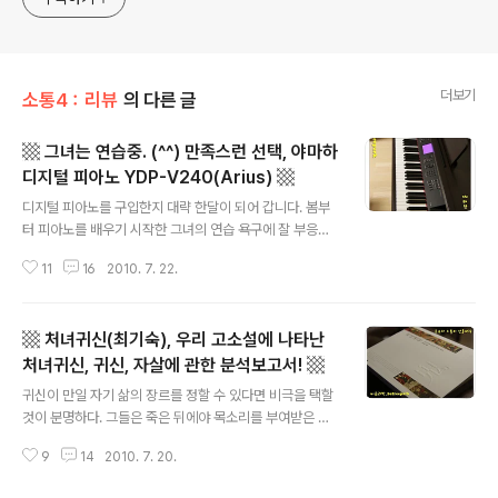
더보기
소통4：리뷰
의 다른 글
▩ 그녀는 연습중. (^^) 만족스런 선택, 야마하
디지털 피아노 YDP-V240(Arius) ▩
글 내용
디지털 피아노를 구입한지 대략 한달이 되어 갑니다. 봄부
터 피아노를 배우기 시작한 그녀의 연습 욕구에 잘 부응하
고 있습니다. 그녀는 피아노 교습 받는 시간 외에 매일 두차
11
16
2010. 7. 22.
례 정도 피아노 연습을 합니다. 피아노 교습을 가기 전에 연
습을 하고, 다녀 와서 연습을 하고 있다죠. 교습을 가기 전
에 하는 연습은, 저에게는 출근 시간 전이기 때문에, 즐거운
▩ 처녀귀신(최기숙), 우리 고소설에 나타난
마음으로 잘 듣습니다. 그녀의 피아노 연습에서는 두가지
경향성이 느껴집니다. 연습하는 곡이 날로 어려워지고 있
처녀귀신, 귀신, 자살에 관한 분석보고서! ▩
글 내용
다는 느낌과 연습을 하는 동안 숙련도(?)가 높아지는 경향
귀신이 만일 자기 삶의 장르를 정할 수 있다면 비극을 택할
이죠. 듣는 저로서는 즐겁습니다. ^^ 야마하 YDP-V240
것이 분명하다. 그들은 죽은 뒤에야 목소리를 부여받은 자,
으로 구입하길 잘 했단 생각 또한, 시간이 갈수록 더 드는데
말하지 못해 억울한 피해자다. 그들은 산 자를 위협하러 온
요. 이게 구매자의 자기합리화를 넘어서는 무엇이 있군요.
9
14
2010. 7. 20.
사신(死神)이 아니라 자신의 죽음을 믿을 수 없어 현실로
구매자마다 원하는 바..
찾아온 상담 신청자다. (29쪽, 에서) 여름철에는 납량특집,