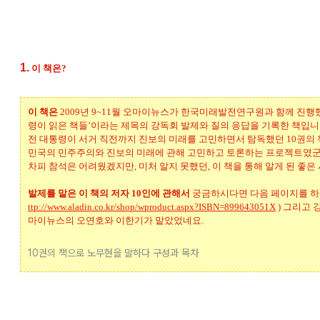
1.
이 책은?
이 책은
2009년 9~11월 오마이뉴스가 한국미래발전연구원과 함께 진행
령이 읽은 책들’이라는 제목의 강독회 발제와 질의 응답을 기록한 책입니다
전 대통령이 서거 직전까지 진보의 미래를 고민하면서 탐독했던 10권의 
민국의 민주주의와 진보의 미래에 관해 고민하고 토론하는 프로젝트였군
차피 참석은 어려웠겠지만, 미처 알지 못했던, 이 책을 통해 알게 된 좋은
발제를 맡은 이 책의 저자 10인에 관해서
궁금하시다면 다음 페이지를 하시
ttp://www.aladin.co.kr/shop/wproduct.aspx?ISBN=899643051X
) 그리고 
마이뉴스의 오연호와 이한기가 맡았었네요.
10권의 책으로 노무현을 말하다 구성과 목차