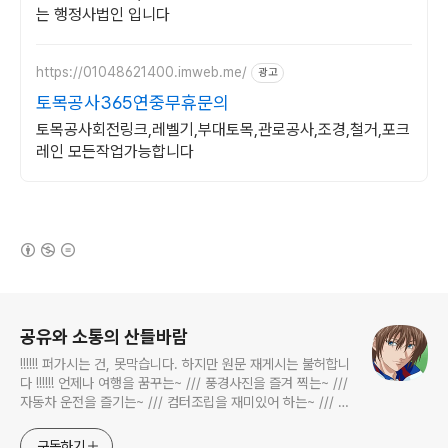
는 행정사법인 입니다
https://01048621400.imweb.me/
광고
토목공사365연중무휴문의
토목공사회전링크,레벨기,부대토목,관로공사,조경,철거,포크
레인 모든작업가능합니다
(새창열림)
로그 정보
공유와 소통의 산들바람
!!!!!! 퍼가시는 건, 못막습니다. 하지만 원문 재게시는 불허합니
다 !!!!!! 언제나 여행을 꿈꾸는~ /// 풍경사진을 즐겨 찍는~ ///
자동차 운전을 즐기는~ /// 컴터조립을 재미있어 하는~ /// 고
전과 동시대물을 넘나드는~ /// 요리가 은근히 재밌는~ /// 편
식하는 미드가 있는~ /// 사회적 이슈에 발언하는~ 不老巨
구독하기