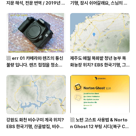
지문 해석, 전문 번역 / 2019년 9
기행, 잠시 쉬어갈래요, 스님의 어
월 평가원 모의고사 영어 지문 번
느 여름날, 함양 향운암 어디? / 경
역, 평가원 2019년 고3 9월 영어
상남도 함양군 가볼 만한 곳, 용추
영역 외국어영역 전문 해석, Engli
계곡 향운암 명천스님, 덕유산 황
sh to Korean translation
석산 거망산 기백산
▩ err 01 카메라와 렌즈의 통신
제주도 애월 목화밭 청년 농부 목
불량 입니다. 렌즈 접점을 청소하
화농장 위치? EBS 한국기행, 그
여 주십시요? (캐논 50D) ▩
인생 탐나도다 제주, 목화오름 그
사나이, 애월읍 어음리 정보람 씨
목화 재배 '목화오름' 목화농장 어
디? / 제주도 가볼 만한 곳
강원도 화천 비수구미 계곡 위치?
▩ 노턴 고스트 사용법 & Norto
EBS 한국기행, 산골밥집, 비수구
n Ghost 12 부팅 시디(복구 C
미 할매 밥상, 이중일 최길순 씨 부
D) 만들기 ▩