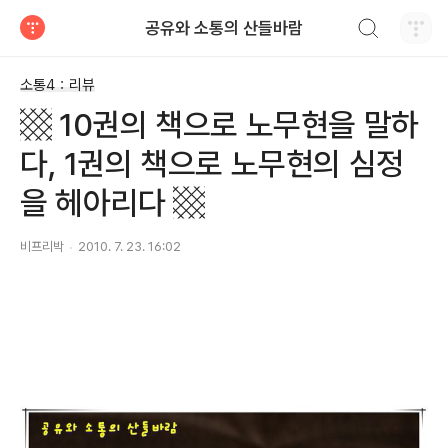
검색하기
공유와 소통의 산들바람
티스토리
소통4：리뷰
▩ 10권의 책으로 노무현을 말하
다, 1권의 책으로 노무현의 심정
을 헤아리다 ▩
비프리박
2010. 7. 23. 16:02