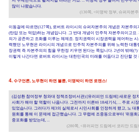
서 무제한적으로 펼쳐지길 바라는 거죠. ... 이명박 정부 들어서 민주주
많이 나왔습니다.
(130쪽, <이명박 정부, 슈퍼자본
이동걸에 따르면(127쪽), 로버트 라이시의 슈퍼자본주의 개념은 자본주의
(탄압 또는 억압)하는 개념입니다. 그 반대 개념이 민주적 자본주의이고요
의가 공존하고 조화를 이루는 체제죠. 정치권력이 시장권력을 제어하는 시
력했던 노무현은 라이시의 개념으로 민주적 자본주의를 위해 노력한 대통
장권력 즉 자본주의의 힘을 무한정 키우면 된다는 쪽입니다. 2년여 밖에(?)
이렇게 나간다면 로버트 라이시는 대한민국의 미래를 어둡다고 진단할 것 
4.
수구언론, 노무현이 하면 불륜, 이명박이 하면 로맨스!
(김성환 참여정부 청와대 정책조정비서관) [유러피언 드림에] 새로운 정
사회가 해야 할 역할이 나옵니다. 그전까지 이른바 18세기식, ... 주로 
있었습니다. 그러다가 제3의 실체로서 시민사회를 인정하게 됐고, 노 
원회를 통해 이 문제에 접근했습니다. 그 무렵에 조중동으로부터 '위원회
중포화를 받았는데, ...
(280쪽, <유러피언 드림에서 코리안 드림