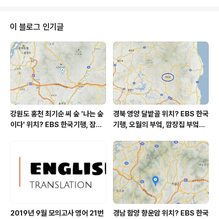
귀신 이야기가 제격입니다. '처녀귀신'이라는 제목은 호기
심을 유발하기에 충분했습니다. '총각귀신'이나 '유부남귀
신'도 아니고 '처녀귀신'이라 더더욱. ^^ 최기숙, 처녀귀
이 블로그 인기글
신：조선시대 여인의 한과 복수, 문학동네, 2010. * 총 18
3쪽. 알라딘 신간 서평단에게 날아온 미션 도서였는데요.
책을 처음 받아들었을 때의 강렬함과 산뜻함(?)은 없었지
만^^ 또다른 나름의 강점과 장점으로 무장한 책입니다. 읽
는 재미가 ..
강원도 홍천 최기순 씨 숲 '나는 숲
경북 영양 달밭골 위치? EBS 한국
이다' 위치? EBS 한국기행, 잠시
기행, 오월의 부엌, 깜장집 부엌은
쉬어갈래요, 나를 부르는 숲, 홍천
따스했네, 영양군 영양읍 달밭골
군 최기순 씨 캠핑장 펜션 어디? /
어디? / 경상북도 영양군 가볼 만
강원도 홍천군 가볼 만한 곳, (구)
한 곳, 영양읍 상원리. KBS 인간극
까르돈, kbs 인간극장
장 임분노미 할머니
2019년 9월 모의고사 영어 21번
경남 함양 향운암 위치? EBS 한국