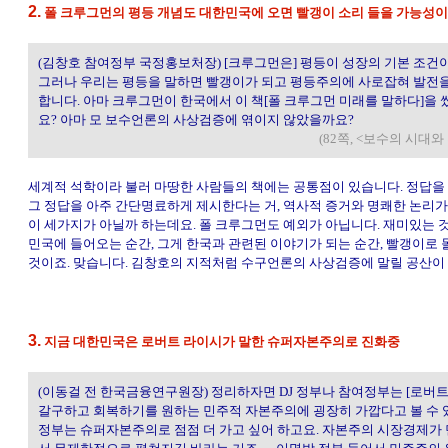
2.
폴 크루그먼의 평등 개념도 대한민국에 오면 빨갱이 소리 들을 가능성이
(김창호 참여정부 국정홍보처장) [크루그먼은] 평등이 성장의 기본 조건
그러나 우리는 평등을 말하면 빨갱이가 되고 평등주의에 사로잡혀 발전
합니다. 아마 크루그먼이 한국에서 이 책[폴 크루그먼 미래를 말하다]을
요? 아마 모 보수언론의 사상검증에 엮이지 않았을까요?
(82쪽, <보수의 시대
세계적 석학이라 불러 마땅한 사람들의 책에는 공통점이 있습니다. 정답을 
그 정답을 아주 간단명료하게 제시한다는 거, 역사적 증거와 명쾌한 논리가
이 세가지가 아닐까 하는데요. 폴 크루그먼도 예외가 아닙니다. 재미있는 것
민국에 들어오는 순간, 그게 한국과 관련된 이야기가 되는 순간, 빨갱이로
것이죠. 맞습니다. 김창호의 지적처럼 수구언론의 사상검증에 말릴 공산이 
3.
지금 대한민국은 로버트 라이시가 말한 슈퍼자본주의로 진화중
(이동걸 전 한국금융연구원장) 정리하자면 DJ 정부나 참여정부는 [로버트
갈구하고 회복하기를 원하는 민주적 자본주의에 굉장히 가깝다고 볼 수 
정부는 슈퍼자본주의로 점점 더 가고 싶어 하고요. 자본주의 시장경제가