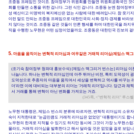
조중동 프레임인 것이죠. 참여정부가 위원회를 만들면 위원회공화국인 것
회를 만들면 소통을 위한 겁니다. 그런 식인 겁니다. 조중동 눈엔 참여정
성 예산이고 이명박의 복지예산은 없는 사람에 대한 배려입니다. 참 웃기지
이런 말도 안되는 조중동 프레임으로 대한민국의 사회-정치-경제를 바라보
지 않다는 것이죠. 조중동 같은 것들이 언론 행세를 하며 대한민국을 좌지
직을 수행한 노무현은 어떤 심정이었을까요. 조중동은 대한민국 진보의 
5.
마음을 움직이는 변혁적 리더십과 여우같은 거래적 리더십(제임스 맥그
(조기숙 참여정부 청와대 홍보수석) [제임스 맥그리거 번스는] 리더십 
나눕니다. 하나는 변혁적 리더십인데 아주 뛰어난 비전, 특히 도덕성이 
도덕성으로 추종자의 마음을 움직여서 세상을 변혁하고 역사를 바꾸는 리
더'라면 이에 대비되는 대부분의 리더는 '거래적 리더'입니다. 당근과 채
서 거래를 통해 변혁이 아닌 변화를 가져오는 거죠.
(345쪽, <"변혁적 리더" 루
노무현 대통령은, 제임스 번스의 분류에 따르자면, 변혁적 리더십의 소유자
숙이 지적한대로 "눈곱만큼도 거래적 리더십은 없었던" 대통령이기도 합니
노무현의 한계로 지적될 수 있기도 하지만 동시에 그것이 가장 노무현스럽
몰라도, 거래적 리더십을 발휘한다고 해서 달라질 것은 없었을 걸로 보입니