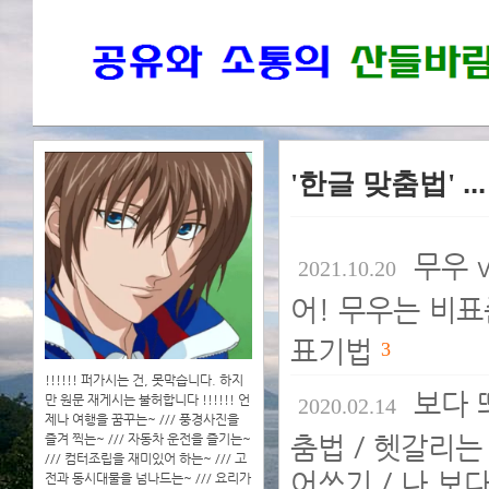
'한글 맞춤법'
..
무우 
2021.10.20
어! 무우는 비표
표기법
3
!!!!!! 퍼가시는 건, 못막습니다. 하지
보다 
만 원문 재게시는 불허합니다 !!!!!! 언
2020.02.14
제나 여행을 꿈꾸는~ /// 풍경사진을
춤법 / 헷갈리는
즐겨 찍는~ /// 자동차 운전을 즐기는~
/// 컴터조립을 재미있어 하는~ /// 고
어쓰기 / 나 보
전과 동시대물을 넘나드는~ /// 요리가