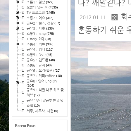
다? 깨알같다? 
소통1：일상
(327)
오늘의 날씨 ☀
(4335)
TV 프로그램
(1465)
▩ 회
2012.01.11
소통2：이슈
(318)
공유2：헬스, 건강
(57)
혼동하기 쉬운 
공유3：차車
(138)
소통3：blog
(275)
Tistory 초대
(28)
소통4：리뷰
(309)
공유4：컴터
(110)
소통5：DsLr
(45)
공유5：핸드폰
(48)
소통6：글귀
(48)
공유6：요리(학원)
(20)
공유7：커피coffee
(10)
공유8 : 영어 English
(104)
공유9：식물 나무 화초 꽃
허브
(17)
공유 : 우리말공부 한글 맞
춤법
(10)
세무, 세무사, 시험
(5)
Recent Posts