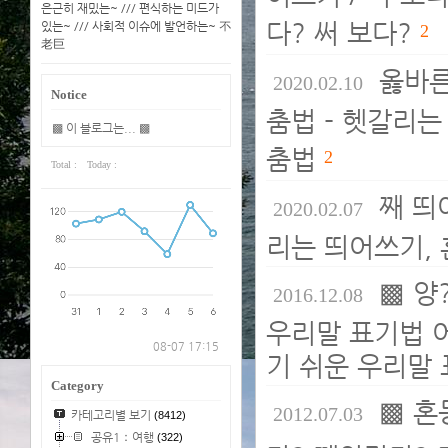
은근히 재밌는~ /// 편식하는 미드가
다? 써 보다?
있는~ /// 사회적 이슈에 발언하는~ 不
2
老巨
옳바른
2020.02.10
Notice
춤법 - 헷갈리는
▩ 이 블로그는... ▩
춤법
2
Total :
Today :
째 띄
2020.02.07
리는 띄어쓰기, 
▩ 양?
2016.12.08
우리말 표기법 
08-07 17:15
기 쉬운 우리말 
Category
▩ 혼
2012.07.03
카테고리별 보기
(8412)
공유1：여행
(322)