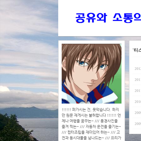
'티
201
201
201
201
!!!!!! 퍼가시는 건, 못막습니다. 하지
200
만 원문 재게시는 불허합니다 !!!!!! 언
제나 여행을 꿈꾸는~ /// 풍경사진을
200
즐겨 찍는~ /// 자동차 운전을 즐기는~
/// 컴터조립을 재미있어 하는~ /// 고
전과 동시대물을 넘나드는~ /// 요리가