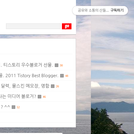
공유와 소통의 산들바람
구독하기
더. 티스토리 우수블로거 선물. ▩
30
 Tistory Best Blogger. ▩
48
 달력, 몰스킨 메모장, 명함 ▩
26
나는 미디어 블로거? ▩
46
? ^^ ▩
52