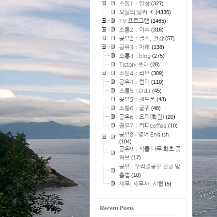
소통1：일상
(327)
오늘의 날씨 ☀
(4335)
TV 프로그램
(1465)
소통2：이슈
(318)
공유2：헬스, 건강
(57)
공유3：차車
(138)
소통3：blog
(275)
Tistory 초대
(28)
소통4：리뷰
(309)
공유4：컴터
(110)
소통5：DsLr
(45)
공유5：핸드폰
(48)
소통6：글귀
(48)
공유6：요리(학원)
(20)
공유7：커피coffee
(10)
공유8 : 영어 English
(104)
공유9：식물 나무 화초 꽃
허브
(17)
공유 : 우리말공부 한글 맞
춤법
(10)
세무, 세무사, 시험
(5)
Recent Posts