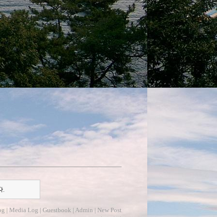
다.
og
|
Media Log
|
Guestbook
|
Admin
|
New Post