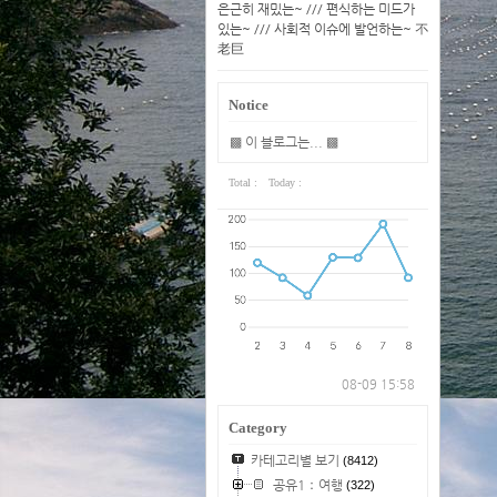
은근히 재밌는~ /// 편식하는 미드가
있는~ /// 사회적 이슈에 발언하는~ 不
老巨
Notice
▩ 이 블로그는... ▩
Total :
Today :
08-09 15:58
Category
카테고리별 보기
(8412)
공유1：여행
(322)