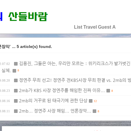
♡♡♡♡♡
List
Travel
Guest
A
... 5 article(s) found.
론장악'
▩ 김용진, 그들은 아는, 우리만 모르는：위키리크스가 발가벗긴 
2.07.02
 실체. ▩
8
▩ 정연주 무죄 선고! 정연주 전KBS사장 무죄 판결 vs. 2mb의 
9.08.20
▩ 2mb가 KBS 사장 정연주를 해임한 진짜 이유... ▩
8.08.23
8
▩ 2mb의 거꾸로 된 태극기에 관한 단상 ▩
8.08.16
12
▩ 2mb... 정연주 사장 해임... 언론장악... ▩
8.08.11
8