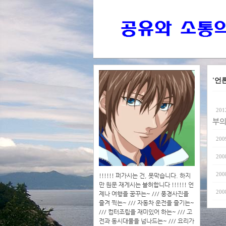
'언
201
부의
200
200
200
!!!!!! 퍼가시는 건, 못막습니다. 하지
만 원문 재게시는 불허합니다 !!!!!! 언
200
제나 여행을 꿈꾸는~ /// 풍경사진을
즐겨 찍는~ /// 자동차 운전을 즐기는~
/// 컴터조립을 재미있어 하는~ /// 고
전과 동시대물을 넘나드는~ /// 요리가