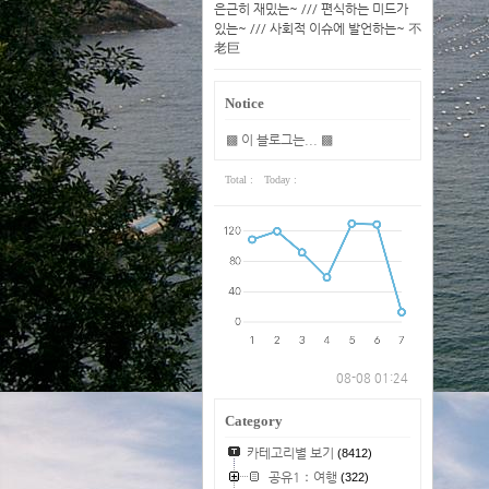
은근히 재밌는~ /// 편식하는 미드가
있는~ /// 사회적 이슈에 발언하는~ 不
老巨
Notice
▩ 이 블로그는... ▩
Total :
Today :
08-08 01:24
Category
카테고리별 보기
(8412)
공유1：여행
(322)