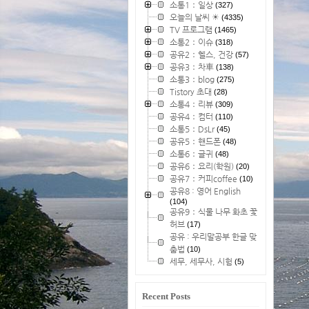
소통1：일상
(327)
오늘의 날씨 ☀
(4335)
TV 프로그램
(1465)
소통2：이슈
(318)
공유2：헬스, 건강
(57)
공유3：차車
(138)
소통3：blog
(275)
Tistory 초대
(28)
소통4：리뷰
(309)
공유4：컴터
(110)
소통5：DsLr
(45)
공유5：핸드폰
(48)
소통6：글귀
(48)
공유6：요리(학원)
(20)
공유7：커피coffee
(10)
공유8 : 영어 English
(104)
공유9：식물 나무 화초 꽃
허브
(17)
공유 : 우리말공부 한글 맞
춤법
(10)
세무, 세무사, 시험
(5)
Recent Posts