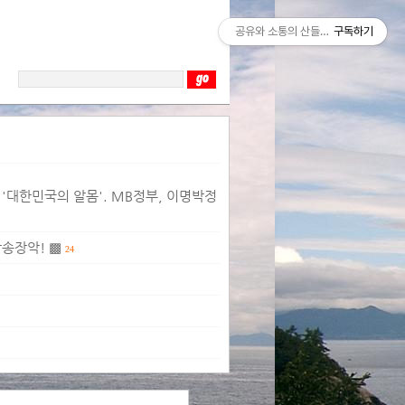
공유와 소통의 산들바람
구독하기
'대한민국의 알몸'. MB정부, 이명박정
방송장악! ▩
24