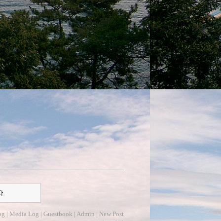
다.
og
|
Media Log
|
Guestbook
|
Admin
|
New Post