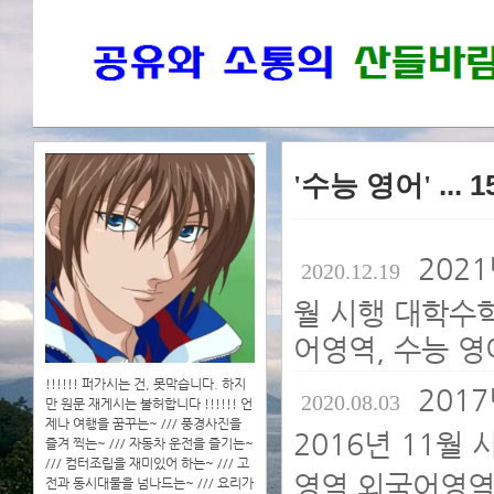
'수능 영어'
... 
2021
2020.12.19
월 시행 대학수
어영역, 수능 영
!!!!!! 퍼가시는 건, 못막습니다. 하지
201
2020.08.03
만 원문 재게시는 불허합니다 !!!!!! 언
제나 여행을 꿈꾸는~ /// 풍경사진을
2016년 11월
즐겨 찍는~ /// 자동차 운전을 즐기는~
/// 컴터조립을 재미있어 하는~ /// 고
영역 외국어영역,
전과 동시대물을 넘나드는~ /// 요리가