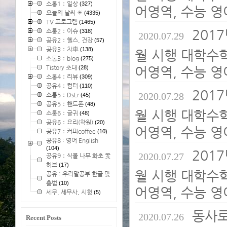
소통1：일상
(327)
어영역, 수능 영
오늘의 날씨 ☀
(4335)
TV 프로그램
(1465)
2017
소통2：이슈
(318)
2020.07.29
공유2：헬스, 건강
(57)
공유3：차車
(138)
월 시행 대학수
소통3：blog
(275)
Tistory 초대
어영역, 수능 영
(28)
소통4：리뷰
(309)
공유4：컴터
(110)
2017
2020.07.28
소통5：DsLr
(45)
공유5：핸드폰
(48)
월 시행 대학수
소통6：글귀
(48)
공유6：요리(학원)
(20)
어영역, 수능 영
공유7：커피coffee
(10)
공유8 : 영어 English
(104)
2017
2020.07.27
공유9：식물 나무 화초 꽃
허브
(17)
월 시행 대학수
공유 : 우리말공부 한글 맞
춤법
(10)
어영역, 수능 영
세무, 세무사, 시험
(5)
동사로
2020.07.26
Recent Posts