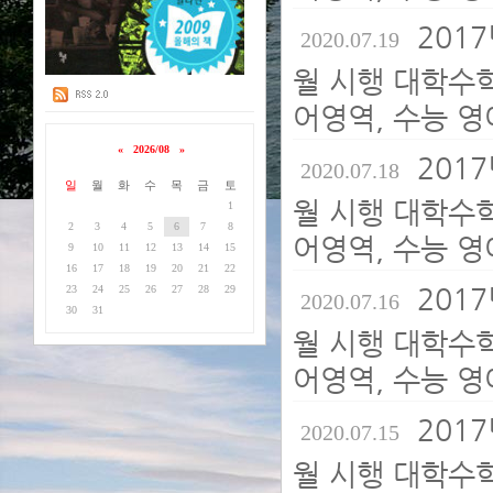
2017
2020.07.19
월 시행 대학수
어영역, 수능 영
«
2026/08
»
2017
2020.07.18
일
월
화
수
목
금
토
월 시행 대학수
1
2
3
4
5
6
7
8
어영역, 수능 영
9
10
11
12
13
14
15
16
17
18
19
20
21
22
2017
23
24
25
26
27
28
29
2020.07.16
30
31
월 시행 대학수
어영역, 수능 영
2017
2020.07.15
월 시행 대학수