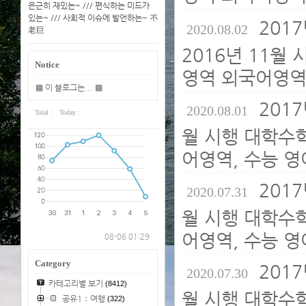
은근히 재밌는~ /// 편식하는 미드가
있는~ /// 사회적 이슈에 발언하는~ 不
201
2020.08.02
老巨
2016년 11월
Notice
영역 외국어영역,
▩ 이 블로그는... ▩
2017
2020.08.01
Total :
Today :
월 시행 대학수
어영역, 수능 영
2017
2020.07.31
월 시행 대학수
어영역, 수능 영
08-06 01:29
Category
2017
2020.07.30
카테고리별 보기
(8412)
월 시행 대학수
공유1：여행
(322)