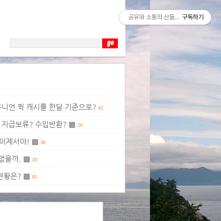
공유와 소통의 산들바람
구독하기
 유니언 퀵 캐시를 한달 기준으로?
42
시 지급보류? 수입반환? ▩
29
 이제서야! ▩
38
없을까. ▩
20
현황은? ▩
65