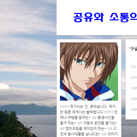
'구
201
201
200
200
!!!!!! 퍼가시는 건, 못막습니다. 하지
200
만 원문 재게시는 불허합니다 !!!!!! 언
제나 여행을 꿈꾸는~ /// 풍경사진을
즐겨 찍는~ /// 자동차 운전을 즐기는~
/// 컴터조립을 재미있어 하는~ /// 고
전과 동시대물을 넘나드는~ /// 요리가