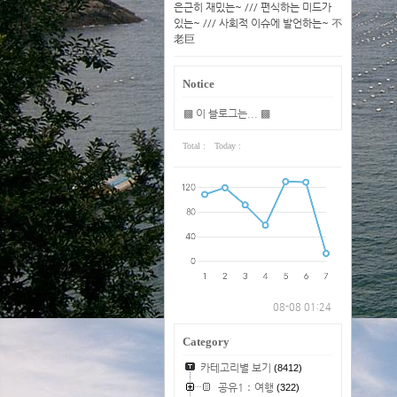
은근히 재밌는~ /// 편식하는 미드가
있는~ /// 사회적 이슈에 발언하는~ 不
老巨
Notice
▩ 이 블로그는... ▩
Total :
Today :
08-08 01:24
Category
카테고리별 보기
(8412)
공유1：여행
(322)