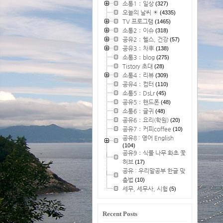
소통1：일상
(327)
오늘의 날씨 ☀
(4335)
TV 프로그램
(1465)
소통2：이슈
(318)
공유2：헬스, 건강
(57)
공유3：차車
(138)
소통3：blog
(275)
Tistory 초대
(28)
소통4：리뷰
(309)
공유4：컴터
(110)
소통5：DsLr
(45)
공유5：핸드폰
(48)
소통6：글귀
(48)
공유6：요리(학원)
(20)
공유7：커피coffee
(10)
공유8 : 영어 English
(104)
공유9：식물 나무 화초 꽃
허브
(17)
공유 : 우리말공부 한글 맞
춤법
(10)
세무, 세무사, 시험
(5)
Recent Posts