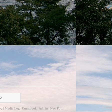
다.
og
|
Media Log
|
Guestbook
|
Admin
|
New Post