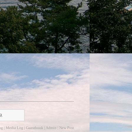
다.
og
|
Media Log
|
Guestbook
|
Admin
|
New Post