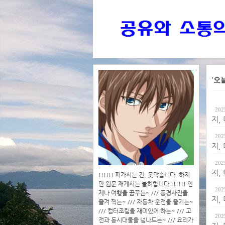
'오
202
지,
202
지,
202
지,
!!!!!! 퍼가시는 건, 못막습니다. 하지
만 원문 재게시는 불허합니다 !!!!!! 언
202
제나 여행을 꿈꾸는~ /// 풍경사진을
지,
즐겨 찍는~ /// 자동차 운전을 즐기는~
/// 컴터조립을 재미있어 하는~ /// 고
202
전과 동시대물을 넘나드는~ /// 요리가