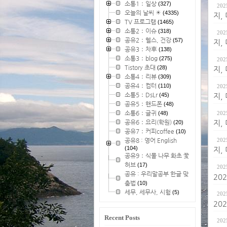
소통1：일상
(327)
202
오늘의 날씨 ☀
(4335)
지,
TV 프로그램
(1465)
소통2：이슈
(318)
202
공유2：헬스, 건강
(57)
지,
공유3：차車
(138)
소통3：blog
(275)
202
Tistory 초대
(28)
지,
소통4：리뷰
(309)
공유4：컴터
(110)
202
소통5：DsLr
(45)
지,
공유5：핸드폰
(48)
소통6：글귀
(48)
202
공유6：요리(학원)
(20)
지,
공유7：커피coffee
(10)
공유8 : 영어 English
202
(104)
지,
공유9：식물 나무 화초 꽃
허브
(17)
202
공유 : 우리말공부 한글 맞
20
춤법
(10)
세무, 세무사, 시험
(5)
202
20
Recent Posts
202