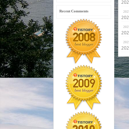
20
Recent Comments
202
20
202
20
202
20