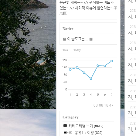
지,
은근히 재밌는~ /// 편식하는 미드가
있는~ /// 사회적 이슈에 발언하는~ 不
202
老巨
지,
202
Notice
지,
▩ 이 블로그는... ▩
202
지,
Total :
Today :
202
지,
202
지,
202
지,
08-08 18:47
202
지,
Category
202
카테고리별 보기
(8412)
지,
공유1：여행
(322)