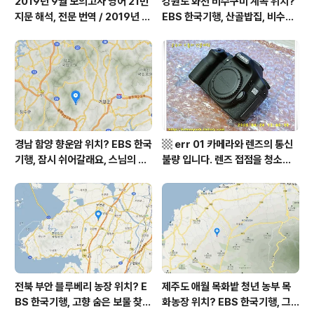
2019년 9월 모의고사 영어 21번
강원도 화천 비수구미 계곡 위치?
지문 해석, 전문 번역 / 2019년 9
EBS 한국기행, 산골밥집, 비수구
월 평가원 모의고사 영어 지문 번
미 할매 밥상, 이중일 최길순 씨 부
역, 평가원 2019년 고3 9월 영어
부 화천군 비수구미 낙타민박 어
영역 외국어영역 전문 해석, Engli
디? / 강원도 화천군 가볼 만한 곳
sh to Korean translation
비수구미 마을, 파로호
경남 함양 향운암 위치? EBS 한국
▩ err 01 카메라와 렌즈의 통신
기행, 잠시 쉬어갈래요, 스님의 어
불량 입니다. 렌즈 접점을 청소하
느 여름날, 함양 향운암 어디? / 경
여 주십시요? (캐논 50D) ▩
상남도 함양군 가볼 만한 곳, 용추
계곡 향운암 명천스님, 덕유산 황
석산 거망산 기백산
전북 부안 블루베리 농장 위치? E
제주도 애월 목화밭 청년 농부 목
BS 한국기행, 고향 숨은 보물 찾
화농장 위치? EBS 한국기행, 그