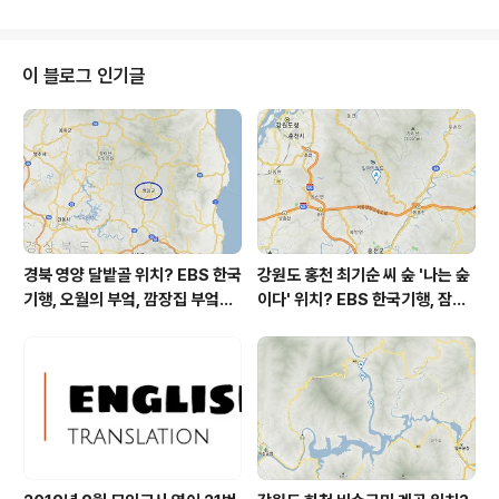
다 아침에 최저기온 영상 26도이고 낮에 최고기온 영상 3
5도입니다 오전 2시 - 6시 하루 중 최저기온이고 낮 15시
하루 중 최고기온입니다 * 눈비 올 확률은 위 이미지에서
시간별 기상 상태 참조 대기상황 공기질은어제 초미세먼
이 블로그 인기글
지 좋음 = 13 ㎍/m³ (경기 지역 평균)미세먼지는 좋음 =
20 ㎍/m³황사는 보통 = 14 ㎍/m³ 자외선 (오후) = 나
쁨 오늘 초미세먼지 좋음 = 14 ㎍/m³미세먼지는 좋음 =
19 ㎍/m³황사는 보통 = 10 ㎍/m³ ..
경북 영양 달밭골 위치? EBS 한국
강원도 홍천 최기순 씨 숲 '나는 숲
기행, 오월의 부엌, 깜장집 부엌은
이다' 위치? EBS 한국기행, 잠시
따스했네, 영양군 영양읍 달밭골
쉬어갈래요, 나를 부르는 숲, 홍천
어디? / 경상북도 영양군 가볼 만
군 최기순 씨 캠핑장 펜션 어디? /
한 곳, 영양읍 상원리. KBS 인간극
강원도 홍천군 가볼 만한 곳, (구)
장 임분노미 할머니
까르돈, kbs 인간극장