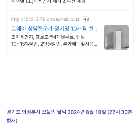
지역별 (초)미세먼지 제거 솔루션 제공
http://1522-5178.cowaymall.co.kr
광고
코웨이 상담전문가 정기명 10개월 렌
탈료 면제!
초미세먼지, 프로모션4개월무료, 렌탈
10~15%할인, 2만원할인, 추가혜택및사은
품
경기도 의정부시 오늘의 날씨 2024년 8월 18일 (22시 30분
현재)