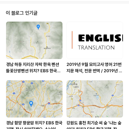
2시 - 13시 하루 중 최고기온입니다 * 눈비 올 확률은
위 이미지에서 시간별 기상 상태 참조 대기상황 공
이 블로그 인기글
기질은어제초미세먼지 보통 = 19 ㎍/m³ 미세먼지는 보
통 = 48 ㎍/m³ 황사는 보통 = 34 ㎍/m³ 자외선 (오후)
= 보통 오늘 초미세먼지 보통 = 19 ㎍/m³ 미세먼지는 보
통 = 40 ㎍/m³ 황사는 보통 =..
경남 하동 지리산 자락 한옥 펜션
2019년 9월 모의고사 영어 21번
들꽃산방펜션 위치? EBS 한국기
지문 해석, 전문 번역 / 2019년 9
행, 봄이면 네가 오지, 당신이 오면
월 평가원 모의고사 영어 지문 번
봄날, 하동 이태석 씨 하동군 화개
역, 평가원 2019년 고3 9월 영어
면 들꽃산방펜션 어디? / 경상남도
영역 외국어영역 전문 해석, Engli
가볼 만한 곳, 화개장터
sh to Korean translation
경남 함양 향운암 위치? EBS 한국
강원도 홍천 최기순 씨 숲 '나는 숲