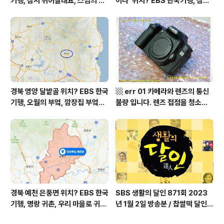
기행, 잠시 쉬어갈래요, 스님의 어
이다' 위치? EBS 한국기행, 잠시
느 여름날, 함양 향운암 어디? / 경
쉬어갈래요, 나를 부르는 숲, 홍천
상남도 함양군 가볼 만한 곳, 용추
군 최기순 씨 캠핑장 펜션 어디? /
계곡 향운암 명천스님, 덕유산 황
강원도 홍천군 가볼 만한 곳, (구)
석산 거망산 기백산
까르돈, kbs 인간극장
경북 영양 달밭골 위치? EBS 한국
▩ err 01 카메라와 렌즈의 통신
기행, 오월의 부엌, 깜장집 부엌은
불량 입니다. 렌즈 접점을 청소하
따스했네, 영양군 영양읍 달밭골
여 주십시요? (캐논 50D) ▩
어디? / 경상북도 영양군 가볼 만
한 곳, 영양읍 상원리. KBS 인간극
장 임분노미 할머니
경북 예천 은풍면 위치? EBS 한국
SBS 생활의 달인 871회 2023
기행, 명랑 귀촌, 우리 마을로 귀촌
년 1월 2일 방송분 / 찹쌀떡 달인,
하세요, 예천군 은풍면 시골 빈 집
대방어 작업 달인, 돈 세기 돈 액수