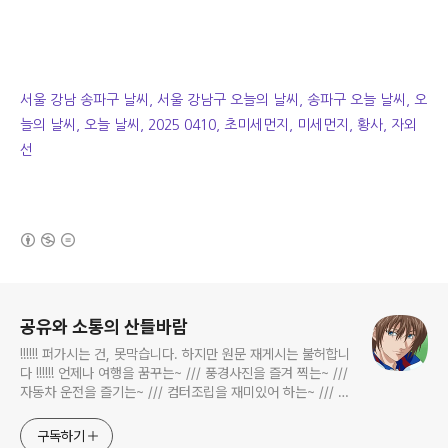
서울 강남 송파구 날씨, 서울 강남구 오늘의 날씨, 송파구 오늘 날씨, 오
늘의 날씨, 오늘 날씨, 2025 0410, 초미세먼지, 미세먼지, 황사, 자외
선
(새창열림)
로그 정보
공유와 소통의 산들바람
!!!!!! 퍼가시는 건, 못막습니다. 하지만 원문 재게시는 불허합니
다 !!!!!! 언제나 여행을 꿈꾸는~ /// 풍경사진을 즐겨 찍는~ ///
자동차 운전을 즐기는~ /// 컴터조립을 재미있어 하는~ /// 고
전과 동시대물을 넘나드는~ /// 요리가 은근히 재밌는~ /// 편
식하는 미드가 있는~ /// 사회적 이슈에 발언하는~ 不老巨
구독하기