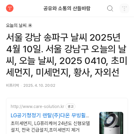
검색하기
공유와 소통의 산들바람
티스토리
오늘의 날씨 ☀
서울 강남 송파구 날씨 2025년
4월 10일. 서울 강남구 오늘의 날
씨, 오늘 날씨, 2025 0410, 초미
세먼지, 미세먼지, 황사, 자외선
비프리박
2025. 4. 10. 20:02
http://www.care-solution.kr
광고
LG공기청정기 렌탈(주)다온 무빙휠증
정+추가할인+긴급설치
초미세먼지, LG퓨리케어 24년도 신형모델
설치, 전국 긴급설치,초미세먼지 제거