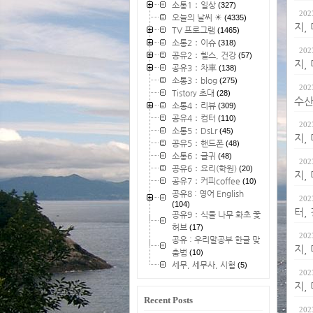
소통1：일상
(327)
202
오늘의 날씨 ☀
(4335)
지,
TV 프로그램
(1465)
소통2：이슈
(318)
202
공유2：헬스, 건강
(57)
지,
공유3：차車
(138)
소통3：blog
(275)
202
Tistory 초대
(28)
수산
소통4：리뷰
(309)
공유4：컴터
(110)
202
소통5：DsLr
(45)
지,
공유5：핸드폰
(48)
소통6：글귀
(48)
202
공유6：요리(학원)
(20)
지,
공유7：커피coffee
(10)
공유8 : 영어 English
202
(104)
터,
공유9：식물 나무 화초 꽃
허브
(17)
202
공유 : 우리말공부 한글 맞
지,
춤법
(10)
세무, 세무사, 시험
(5)
202
지,
Recent Posts
202