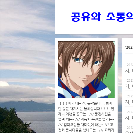
'202
202
지,
202
지,
202
지,
!!!!!! 퍼가시는 건, 못막습니다. 하지
만 원문 재게시는 불허합니다 !!!!!! 언
202
제나 여행을 꿈꾸는~ /// 풍경사진을
지,
즐겨 찍는~ /// 자동차 운전을 즐기는~
/// 컴터조립을 재미있어 하는~ /// 고
202
전과 동시대물을 넘나드는~ /// 요리가