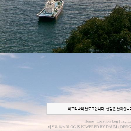
비프리박의 블로그입니다. 불펌은 불허합니
Home
|
Location Log
|
Tag L
비프리박
's BLOG IS POWERED BY
DAUM
/ DESI