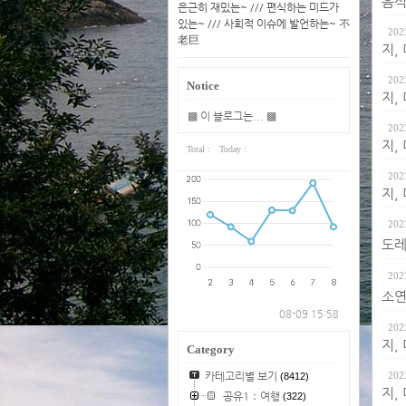
음식
은근히 재밌는~ /// 편식하는 미드가
있는~ /// 사회적 이슈에 발언하는~ 不
202
老巨
지,
202
Notice
지,
▩ 이 블로그는... ▩
202
지,
Total :
Today :
202
지,
202
도레
202
소연
08-09 15:58
202
지,
Category
카테고리별 보기
202
(8412)
지,
공유1：여행
(322)