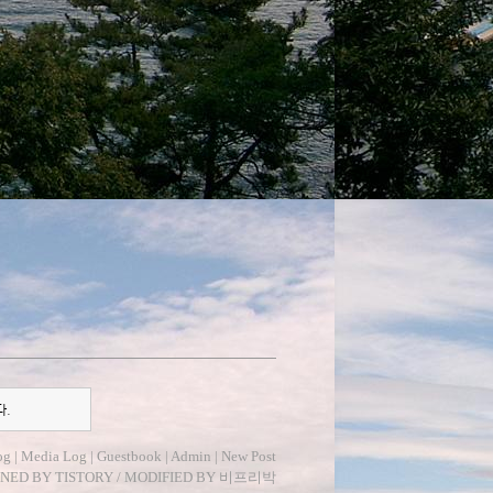
다.
og
|
Media Log
|
Guestbook
|
Admin
|
New Post
GNED BY
TISTORY
/ MODIFIED BY
비프리박