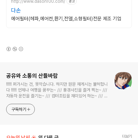
http://www.dason100.com/
광고
다손
에어필터(헤파,에어컨,환기,전열,소형필터)전문 제조 기업
(새창열림)
로그 정보
공유와 소통의 산들바람
!!!!!! 퍼가시는 건, 못막습니다. 하지만 원문 재게시는 불허합니
다 !!!!!! 언제나 여행을 꿈꾸는~ /// 풍경사진을 즐겨 찍는~ ///
자동차 운전을 즐기는~ /// 컴터조립을 재미있어 하는~ /// 고
전과 동시대물을 넘나드는~ /// 요리가 은근히 재밌는~ /// 편
식하는 미드가 있는~ /// 사회적 이슈에 발언하는~ 不老巨
구독하기
더보기
오늘의 날씨 ☀
의 다른 글