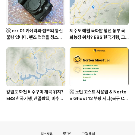
sh to Korean translation
석산 거망산 기백산
▩ err 01 카메라와 렌즈의 통신
제주도 애월 목화밭 청년 농부 목
불량 입니다. 렌즈 접점을 청소하
화농장 위치? EBS 한국기행, 그
여 주십시요? (캐논 50D) ▩
인생 탐나도다 제주, 목화오름 그
사나이, 애월읍 어음리 정보람 씨
목화 재배 '목화오름' 목화농장 어
디? / 제주도 가볼 만한 곳
강원도 화천 비수구미 계곡 위치?
▩ 노턴 고스트 사용법 & Norto
EBS 한국기행, 산골밥집, 비수구
n Ghost 12 부팅 시디(복구 C
미 할매 밥상, 이중일 최길순 씨 부
D) 만들기 ▩
부 화천군 비수구미 낙타민박 어
디? / 강원도 화천군 가볼 만한 곳
비수구미 마을, 파로호
의안내
티스토리
로그인
고객센터