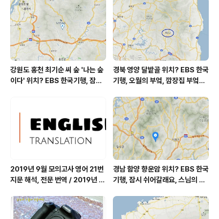
㎍/m³ 자외선 (오후) = 보통 대기상태는 어제보다 조금
좋습니다 대기상태가 전체적으로 좋습니다 ..
강원도 홍천 최기순 씨 숲 '나는 숲
경북 영양 달밭골 위치? EBS 한국
이다' 위치? EBS 한국기행, 잠시
기행, 오월의 부엌, 깜장집 부엌은
쉬어갈래요, 나를 부르는 숲, 홍천
따스했네, 영양군 영양읍 달밭골
군 최기순 씨 캠핑장 펜션 어디? /
어디? / 경상북도 영양군 가볼 만
강원도 홍천군 가볼 만한 곳, (구)
한 곳, 영양읍 상원리. KBS 인간극
까르돈, kbs 인간극장
장 임분노미 할머니
2019년 9월 모의고사 영어 21번
경남 함양 향운암 위치? EBS 한국
지문 해석, 전문 번역 / 2019년 9
기행, 잠시 쉬어갈래요, 스님의 어
월 평가원 모의고사 영어 지문 번
느 여름날, 함양 향운암 어디? / 경
역, 평가원 2019년 고3 9월 영어
상남도 함양군 가볼 만한 곳, 용추
영역 외국어영역 전문 해석, Engli
계곡 향운암 명천스님, 덕유산 황